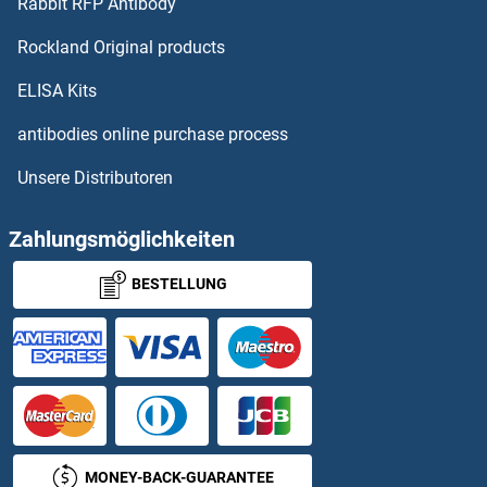
Rabbit RFP Antibody
PLA2G6 ELISA Kits
Rockland Original products
PLA2G7 ELISA Kits
ELISA Kits
PLA2R1 ELISA Kits
antibodies online purchase process
Unsere Distributoren
PLAA ELISA Kits
PLAC1 ELISA Kits
Zahlungsmöglichkeiten
BESTELLUNG
PLAGL1 ELISA Kits
PLAGL2 ELISA Kits
Plakophilin 1 ELISA Kits
Plakophilin 2 ELISA Kits
MONEY-BACK-GUARANTEE