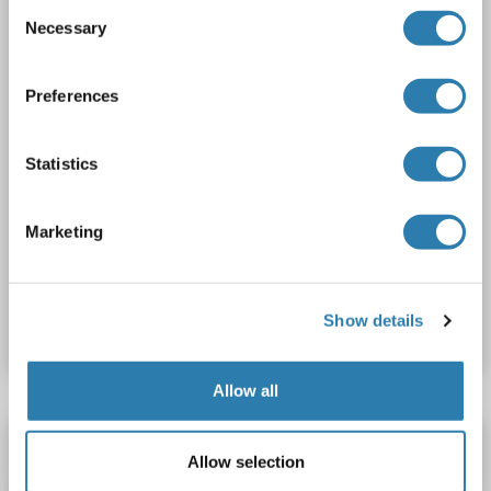
Consent
1 image
Necessary
Selection
Preferences
Statistics
ELISA
Marketing
Produktnummer ABIN820578
Show details
Datenblatt
Details
Allow all
PLA2G5 ELISA Kit
Allow selection
PLA2G5
Reaktivität: Human
Colorimetric