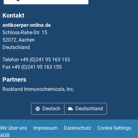
PLAP ELISA Kits
Kontakt
Plasmin ELISA Kits
antikoerper-online.de
Schloss-Rahe-Str. 15
PLAT ELISA Kits
52072, Aachen
Deutschland
Platelet activating factor ELISA Kits
Telefon
+49 (0)241 95 163 153
Platelet Factor 4 ELISA Kits
Fax
+49 (0)241 95 163 155
Partners
Platelet-Activating Factor Acetylhydrolase 1b, Regulatory Subunit 1 (45kDa) ELISA Kits
Rockland Immunochemicals, Inc.
Platelet-Derived Growth Factor CC ELISA Kits
Deutsch
Deutschland
PLAU ELISA Kits
PLAUR ELISA Kits
Wir über uns
Impressum
Datenschutz
Cookie Settings
AGB