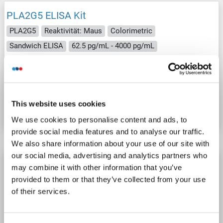
PLA2G5 ELISA Kit
PLA2G5
Reaktivität: Maus
Colorimetric
Sandwich ELISA
62.5 pg/mL - 4000 pg/mL
Cell Culture Supernatant, Plasma, Serum, Tissue Homogenate
Produktnummer ABIN6973835
This website uses cookies
Datenblatt
Details
We use cookies to personalise content and ads, to
provide social media features and to analyse our traffic.
We also share information about your use of our site with
our social media, advertising and analytics partners who
PLA2G5 ELISA Kit
may combine it with other information that you’ve
PLA2G5
Reaktivität: Human
Colorimetric
provided to them or that they’ve collected from your use
of their services.
Sandwich ELISA
0.18-12 ng/mL
Plasma, Serum, Tissue Homogenate