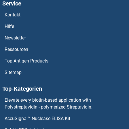
Service
PKN1 ELISA Kits
Kontakt
PKMYT1 ELISA Kits
Hilfe
PKM2 ELISA Kits
Newsletter
Ressourcen
PKM ELISA Kits
Top Antigen Products
PKLR ELISA Kits
Sitemap
PKIG ELISA Kits
Top-Kategorien
PKIB ELISA Kits
Elevate every biotin-based application with
PKIA ELISA Kits
Polystreptavidin - polymerized Streptavidin.
AccuSignal™ Nuclease ELISA Kit
PKD2 ELISA Kits