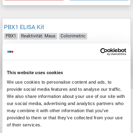
PBX1 ELISA Kit
PBX1
Reaktivität: Maus
Colorimetric
Produktnummer ABIN1149119
Datenblatt
Details
This website uses cookies
We use cookies to personalise content and ads, to
provide social media features and to analyse our traffic.
Target information, Synonyms, Latest
We also share information about your use of our site with
references
our social media, advertising and analytics partners who
may combine it with other information that you’ve
provided to them or that they’ve collected from your use
Haben Sie etwas anderes gesucht?
of their services.