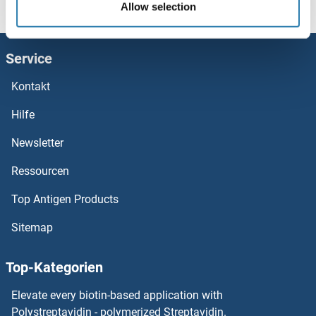
Allow selection
Patched 2 ELISA Kits
Service
Patched 1 ELISA Kits
Kontakt
PASK ELISA Kits
Hilfe
Parvalbumin ELISA Kits
Newsletter
Ressourcen
PARP4 ELISA Kits
Top Antigen Products
PARP2 ELISA Kits
Sitemap
PARP1 ELISA Kits
Top-Kategorien
PARN ELISA Kits
Elevate every biotin-based application with
PARM1 ELISA Kits
Polystreptavidin - polymerized Streptavidin.