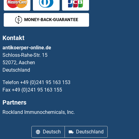
PCDHB15 ELISA Kits
MONEY-BACK-GUARANTEE
PCDHB16 ELISA Kits
Kontakt
PCDHb2 ELISA Kits
antikoerper-online.de
Schloss-Rahe-Str. 15
PCDHGA2 ELISA Kits
52072, Aachen
Deutschland
PCGF1 ELISA Kits
Telefon
+49 (0)241 95 163 153
PCGF6 ELISA Kits
Fax
+49 (0)241 95 163 155
Partners
PCID2 ELISA Kits
Rockland Immunochemicals, Inc.
PCIF1 ELISA Kits
Deutsch
Deutschland
PCLO ELISA Kits