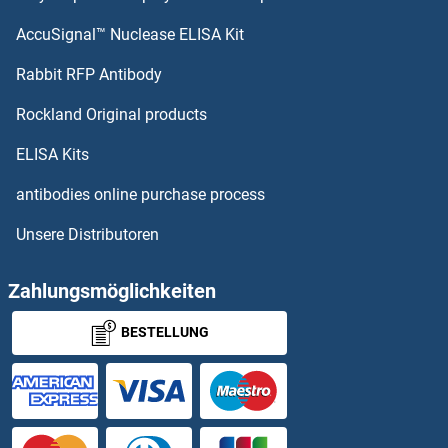
AccuSignal™ Nuclease ELISA Kit
Parkinson Protein 7 ELISA Kits
Rabbit RFP Antibody
PC ELISA Kits
Rockland Original products
PCBP1 ELISA Kits
ELISA Kits
PCCB ELISA Kits
antibodies online purchase process
Unsere Distributoren
PCDH15 ELISA Kits
PCDH17 ELISA Kits
Zahlungsmöglichkeiten
BESTELLUNG
PCDH20 ELISA Kits
PCDH21 ELISA Kits
PCDHA1 ELISA Kits