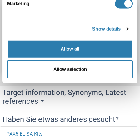
Marketing
PAX6 ELISA Kit
PAX6
Reaktivität: Ratte
Colorimetric
Sandwich ELISA
Show details
0.156 ng/mL - 10 ng/mL
Tissue Homogenate
Produktnummer ABIN5657602
Allow all
Datenblatt
Details
Allow selection
Target information, Synonyms, Latest
references
Haben Sie etwas anderes gesucht?
PAX5 ELISA Kits