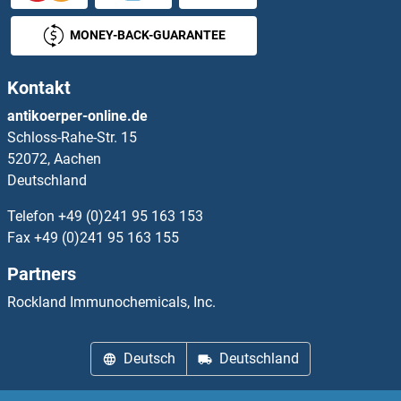
PCCB ELISA Kits
MONEY-BACK-GUARANTEE
PCDH15 ELISA Kits
Kontakt
PCDH17 ELISA Kits
antikoerper-online.de
Schloss-Rahe-Str. 15
PCDH20 ELISA Kits
52072, Aachen
Deutschland
PCDH21 ELISA Kits
Telefon
+49 (0)241 95 163 153
PCDHA1 ELISA Kits
Fax
+49 (0)241 95 163 155
Partners
PCDHB15 ELISA Kits
Rockland Immunochemicals, Inc.
PCDHB16 ELISA Kits
Deutsch
Deutschland
PCDHb2 ELISA Kits