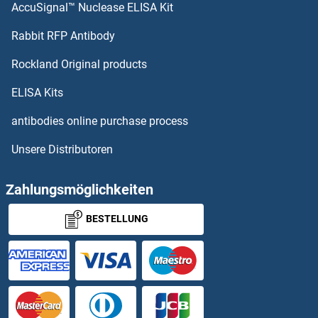
AccuSignal™ Nuclease ELISA Kit
PAR1 ELISA Kits
Rabbit RFP Antibody
PAX8 ELISA Kits
Rockland Original products
PAX9 ELISA Kits
ELISA Kits
Paxillin ELISA Kits
antibodies online purchase process
Unsere Distributoren
PBK ELISA Kits
PBLD1 ELISA Kits
Zahlungsmöglichkeiten
BESTELLUNG
PBX1 ELISA Kits
PC ELISA Kits
PCBP1 ELISA Kits