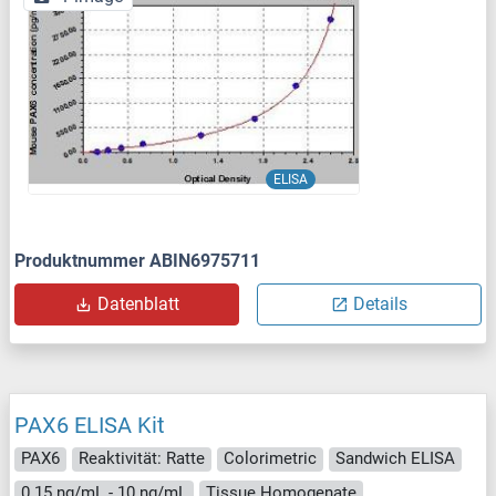
ELISA
Produktnummer ABIN6975711
Datenblatt
Details
PAX6 ELISA Kit
PAX6
Reaktivität: Ratte
Colorimetric
Sandwich ELISA
0.15 ng/mL - 10 ng/mL
Tissue Homogenate