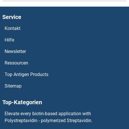
PARP1 ELISA Kits
Service
PARN ELISA Kits
Kontakt
PARM1 ELISA Kits
Hilfe
Parkinson Protein 7 ELISA Kits
Newsletter
Ressourcen
Parkin ELISA Kits
Top Antigen Products
PARG ELISA Kits
Sitemap
Parathyroid Hormone 2 Receptor ELISA Kits
Top-Kategorien
Parathymosin ELISA Kits
Elevate every biotin-based application with
Paralemmin ELISA Kits
Polystreptavidin - polymerized Streptavidin.