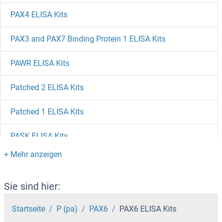
PAX4 ELISA Kits
PAX3 and PAX7 Binding Protein 1 ELISA Kits
PAWR ELISA Kits
Patched 2 ELISA Kits
Patched 1 ELISA Kits
PASK ELISA Kits
Parvalbumin ELISA Kits
PARP4 ELISA Kits
Sie sind hier:
PARP2 ELISA Kits
Startseite
P (pa)
PAX6
PAX6 ELISA Kits