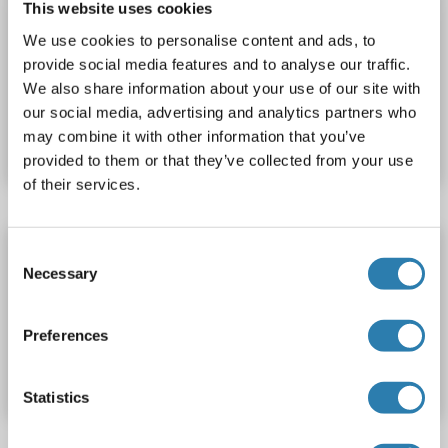
This website uses cookies
PAX6
Reaktivität: Human
Colorimetric
Sandwich ELISA
We use cookies to personalise content and ads, to
0.312 ng/mL - 20 ng/mL
Tissue Homogenate
provide social media features and to analyse our traffic.
We also share information about your use of our site with
Produktnummer ABIN5674916
our social media, advertising and analytics partners who
may combine it with other information that you’ve
Datenblatt
Details
provided to them or that they’ve collected from your use
of their services.
PAX6 ELISA Kit
Consent
Necessary
Selection
PAX6
Reaktivität: Human
Colorimetric
Plasma, Serum
Produktnummer ABIN423064
Preferences
Datenblatt
Details
Statistics