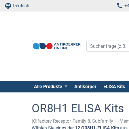
Deutsch
+4
Alle Produkte
Antikörper
ELISA Kits
OR8H1 ELISA Kits
(Olfactory Receptor, Family 8, Subfamily H, Me
Wählen Sie eines der
12 OR8H1-ELISA Kits
aus 