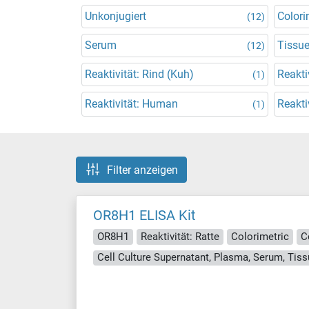
Unkonjugiert
Colori
(12)
Serum
Tissu
(12)
Reaktivität: Rind (Kuh)
Reakti
(1)
Reaktivität: Human
Reakti
(1)
Filter anzeigen
OR8H1 ELISA Kit
OR8H1
Reaktivität: Ratte
Colorimetric
C
Cell Culture Supernatant, Plasma, Serum, Ti