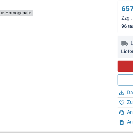
657
ssue Homogenate
Zzgl.
96 te
L
Liefe
Da
Zu
An
An