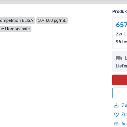
Produ
ompetition ELISA
50-1000 pg/mL
657
ssue Homogenate
Zzgl.
96 te
L
Liefe
Da
Zu
An