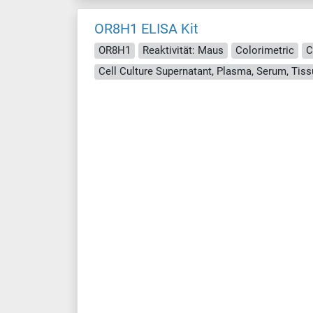
OR8H1 ELISA Kit
OR8H1
Reaktivität: Maus
Colorimetric
C
Cell Culture Supernatant, Plasma, Serum, Ti