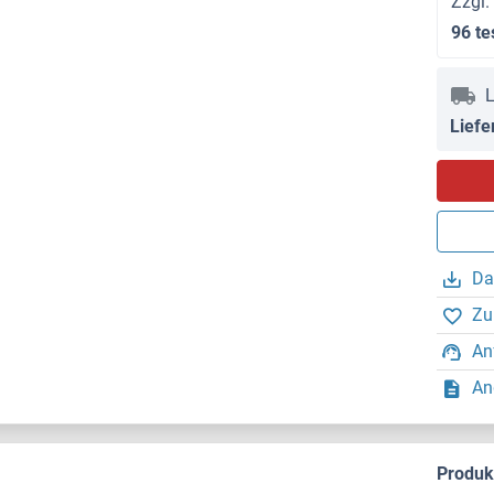
Zzgl.
96 te
L
Liefe
Da
Zu
An
An
Produ