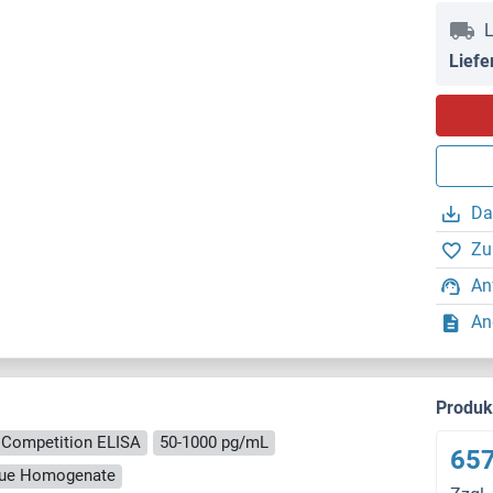
L
Liefe
Da
Zu
An
An
Produ
Competition ELISA
50-1000 pg/mL
657
ssue Homogenate