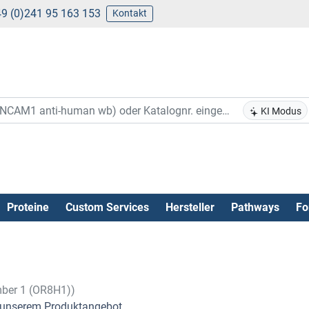
9 (0)241 95 163 153
Kontakt
KI Modus
Proteine
Custom Services
Hersteller
Pathways
Fo
mber 1 (OR8H1))
unserem Produktangebot .