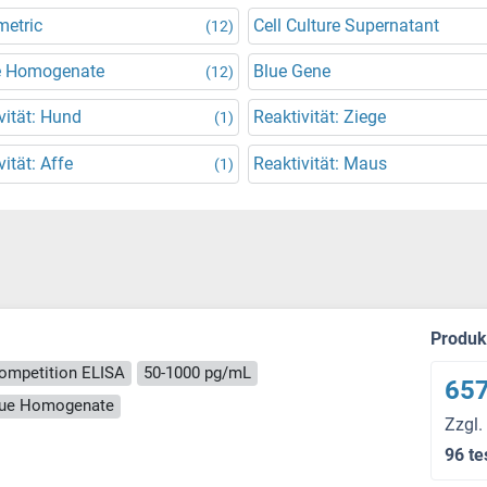
metric
Cell Culture Supernatant
(12)
e Homogenate
Blue Gene
(12)
vität: Hund
Reaktivität: Ziege
(1)
vität: Affe
Reaktivität: Maus
(1)
Produ
ompetition ELISA
50-1000 pg/mL
657
ssue Homogenate
Zzgl.
96 te