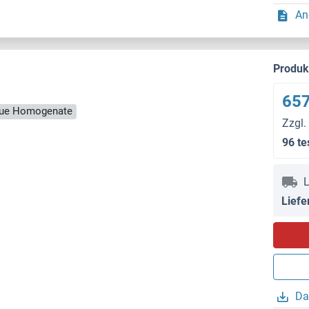
An
Produ
657
ssue Homogenate
Zzgl.
96 te
L
Liefe
Da