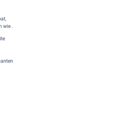
at,
 wie .
ite
nanten