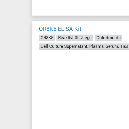
OR8K5 ELISA Kit
OR8K5
Reaktivität: Ziege
Colorimetric
Cell Culture Supernatant, Plasma, Serum, Ti