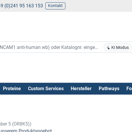
9 (0)241 95 163 153
Kontakt
KI Modus
Proteine
Custom Services
Hersteller
Pathways
Fo
mber 5 (OR8K5))
unserem Produktangebot .