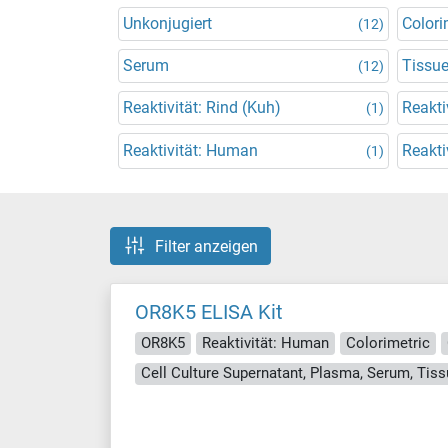
Unkonjugiert
Colori
(12)
Serum
Tissu
(12)
Reaktivität: Rind (Kuh)
Reakti
(1)
Reaktivität: Human
Reakti
(1)
Filter anzeigen
OR8K5 ELISA Kit
OR8K5
Reaktivität: Human
Colorimetric
Cell Culture Supernatant, Plasma, Serum, Ti