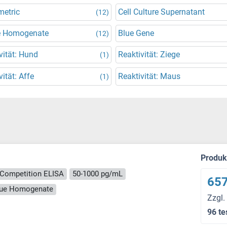
metric
Cell Culture Supernatant
(12)
e Homogenate
Blue Gene
(12)
vität: Hund
Reaktivität: Ziege
(1)
vität: Affe
Reaktivität: Maus
(1)
Produ
Competition ELISA
50-1000 pg/mL
657
ssue Homogenate
Zzgl.
96 te