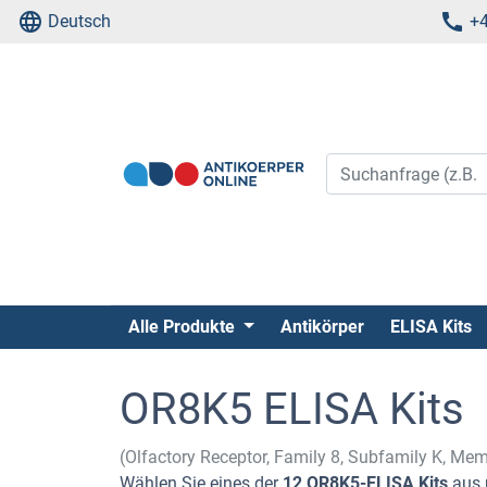
Deutsch
+4
Alle Produkte
Antikörper
ELISA Kits
OR8K5 ELISA Kits
(Olfactory Receptor, Family 8, Subfamily K, Me
Wählen Sie eines der
12 OR8K5-ELISA Kits
aus 