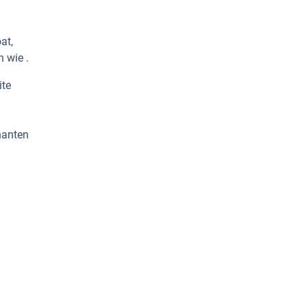
at,
 wie .
ite
nanten