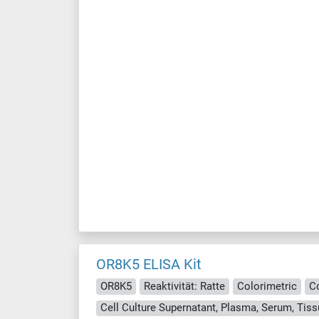
OR8K5 ELISA Kit
OR8K5
Reaktivität: Ratte
Colorimetric
C
Cell Culture Supernatant, Plasma, Serum, Ti