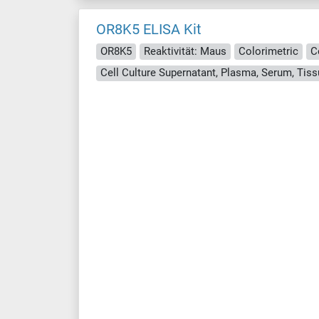
OR8K5 ELISA Kit
OR8K5
Reaktivität: Maus
Colorimetric
C
Cell Culture Supernatant, Plasma, Serum, Ti