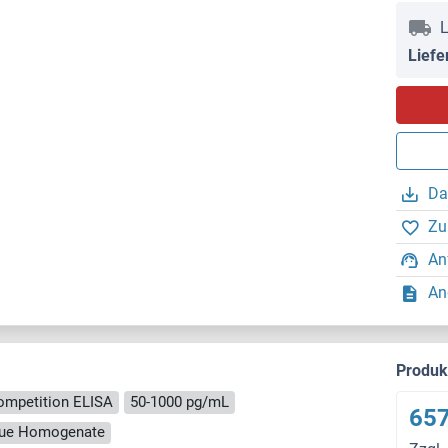
L
Liefe
Da
Zu
An
An
Produ
ompetition ELISA
50-1000 pg/mL
657
ssue Homogenate