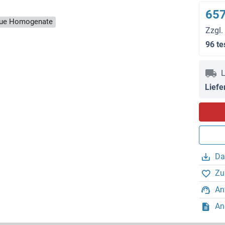
657
ssue Homogenate
Zzgl.
96 te
L
Liefe
Da
Zu
An
An