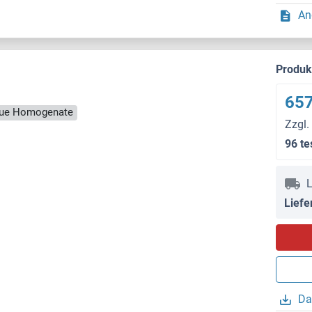
An
Produ
657
ssue Homogenate
Zzgl.
96 te
L
Liefe
Da