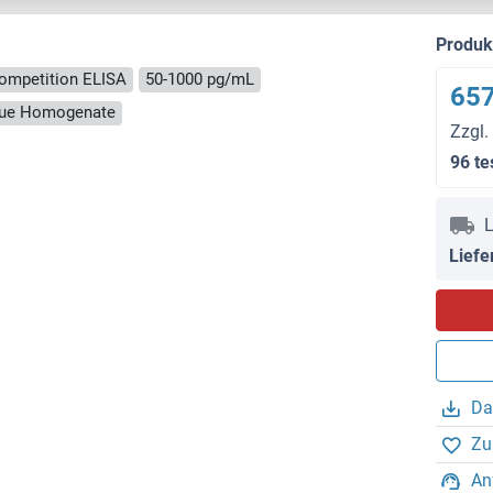
Produ
ompetition ELISA
50-1000 pg/mL
657
ssue Homogenate
Zzgl.
96 te
L
Liefe
Da
Zu
An