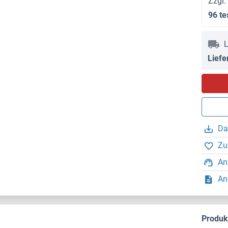
Zzgl.
96 te
L
Liefe
Da
Zu
An
An
Produ