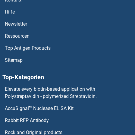
OR6N1 ELISA Kits
Hilfe
OR6M1 ELISA Kits
Newsletter
Ressourcen
OR6K6 ELISA Kits
Top Antigen Products
OR6K3 ELISA Kits
Sitemap
OR6K2 ELISA Kits
Top-Kategorien
OR6J1 ELISA Kits
Elevate every biotin-based application with
OR6F1 ELISA Kits
Polystreptavidin - polymerized Streptavidin.
AccuSignal™ Nuclease ELISA Kit
OR6C76 ELISA Kits
Rabbit RFP Antibody
OR7D2 ELISA Kits
Rockland Original products