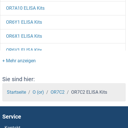
OR7A10 ELISA Kits
OR6Y1 ELISA Kits
OR6X1 ELISA Kits
OR6V1 ELISA Kits
OR6T1 ELISA Kits
OR6S1 ELISA Kits
Sie sind hier:
OR6Q1 ELISA Kits
Startseite
O (or)
OR7C2
OR7C2 ELISA Kits
OR6P1 ELISA Kits
Service
OR6N2 ELISA Kits
Kontakt