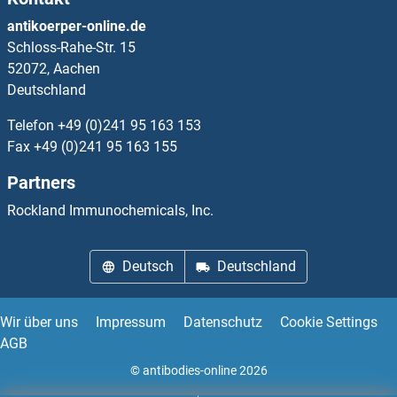
OR8B8 ELISA Kits
antikoerper-online.de
Schloss-Rahe-Str. 15
OR8D1 ELISA Kits
52072, Aachen
Deutschland
OR8D4 ELISA Kits
Telefon
+49 (0)241 95 163 153
OR8G1 ELISA Kits
Fax
+49 (0)241 95 163 155
Partners
OR8G2 ELISA Kits
Rockland Immunochemicals, Inc.
OR8H1 ELISA Kits
Deutsch
Deutschland
OR8H2 ELISA Kits
OR8H3 ELISA Kits
Wir über uns
Impressum
Datenschutz
Cookie Settings
AGB
OR8I2 ELISA Kits
© antibodies-online 2026