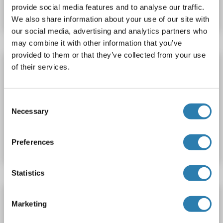
provide social media features and to analyse our traffic.
Datenblatt
Details
We also share information about your use of our site with
our social media, advertising and analytics partners who
may combine it with other information that you’ve
provided to them or that they’ve collected from your use
OR7C2 ELISA Kit
of their services.
OR7C2
Reaktivität: Rind (Kuh)
Colorimetric
Cell Culture Supernatant, Plasma, Serum, Tissue Homogenate
Consent
Necessary
Selection
Produktnummer ABIN1772122
Datenblatt
Details
Preferences
Statistics
OR7C2 ELISA Kit
Marketing
OR7C2
Reaktivität: Affe
Colorimetric