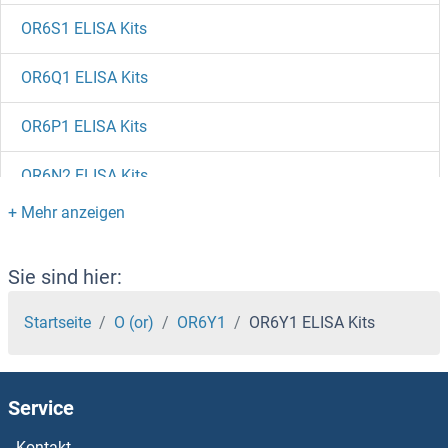
OR6S1 ELISA Kits
OR6Q1 ELISA Kits
OR6P1 ELISA Kits
OR6N2 ELISA Kits
OR6N1 ELISA Kits
OR6M1 ELISA Kits
Sie sind hier:
OR6K6 ELISA Kits
Startseite
O (or)
OR6Y1
OR6Y1 ELISA Kits
OR6K3 ELISA Kits
Service
OR6K2 ELISA Kits
Kontakt