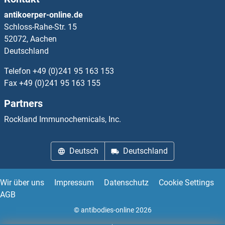
OR8A1 ELISA Kits
antikoerper-online.de
Schloss-Rahe-Str. 15
OR8B12 ELISA Kits
52072, Aachen
Deutschland
OR8B2 ELISA Kits
Telefon
+49 (0)241 95 163 153
OR8B3 ELISA Kits
Fax
+49 (0)241 95 163 155
Partners
OR8B4 ELISA Kits
Rockland Immunochemicals, Inc.
OR8B8 ELISA Kits
Deutsch
Deutschland
OR8D1 ELISA Kits
OR8D4 ELISA Kits
Wir über uns
Impressum
Datenschutz
Cookie Settings
AGB
OR8G1 ELISA Kits
© antibodies-online 2026