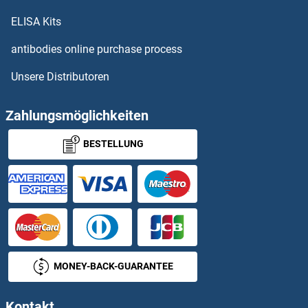
OR7A17 ELISA Kits
ELISA Kits
OR7A5 ELISA Kits
antibodies online purchase process
Unsere Distributoren
OR7C1 ELISA Kits
OR7C2 ELISA Kits
Zahlungsmöglichkeiten
BESTELLUNG
OR7D2 ELISA Kits
OR7D4 ELISA Kits
OR7E24 ELISA Kits
OR7G1 ELISA Kits
MONEY-BACK-GUARANTEE
OR7G2 ELISA Kits
Kontakt