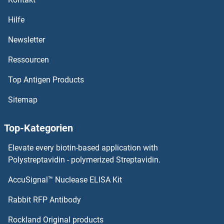
OR6J1 ELISA Kits
Hilfe
OR6F1 ELISA Kits
Newsletter
Ressourcen
OR6C76 ELISA Kits
Top Antigen Products
OR6C75 ELISA Kits
Sitemap
OR6C70 ELISA Kits
Top-Kategorien
OR6C68 ELISA Kits
Elevate every biotin-based application with
OR6C6 ELISA Kits
Polystreptavidin - polymerized Streptavidin.
AccuSignal™ Nuclease ELISA Kit
OR6C4 ELISA Kits
Rabbit RFP Antibody
OR7A10 ELISA Kits
Rockland Original products