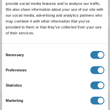
provide social media features and to analyse our traffic.
Datenblatt
Details
We also share information about your use of our site with
our social media, advertising and analytics partners who
may combine it with other information that you’ve
provided to them or that they’ve collected from your use
OR6Y1 ELISA Kit
of their services.
OR6Y1
Reaktivität: Rind (Kuh)
Colorimetric
Cell Culture Supernatant, Plasma, Serum, Tissue Homogenate
Consent
Necessary
Selection
Produktnummer ABIN1772117
Datenblatt
Details
Preferences
Statistics
OR6Y1 ELISA Kit
Marketing
OR6Y1
Reaktivität: Affe
Colorimetric