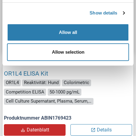
Competition ELISA
50-1000 pg/mL
Cell Culture Supernatant, Plasma, Serum, Tissue Homogenate
Show details
Produktnummer ABIN1770647
Allow all
Datenblatt
Details
Allow selection
OR1L4 ELISA Kit
OR1L4
Reaktivität: Hund
Colorimetric
Competition ELISA
50-1000 pg/mL
Cell Culture Supernatant, Plasma, Serum, Tissue Homogenate
Produktnummer ABIN1769423
Datenblatt
Details