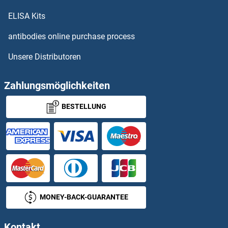
OR1L8 ELISA Kits
ELISA Kits
OR1M1 ELISA Kits
antibodies online purchase process
Unsere Distributoren
OR1N1 ELISA Kits
OR1N2 ELISA Kits
Zahlungsmöglichkeiten
BESTELLUNG
OR1Q1 ELISA Kits
OR1S1 ELISA Kits
OR1S2 ELISA Kits
OR2A12 ELISA Kits
MONEY-BACK-GUARANTEE
OR2A14 ELISA Kits
Kontakt