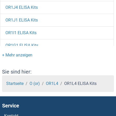
OR1J4 ELISA Kits
OR1J1 ELISA Kits
OR1I1 ELISA Kits
OR1G1 ELISA Kits
OR1F1 ELISA Kits
OR1E2 ELISA Kits
Sie sind hier:
OR1E1 ELISA Kits
Startseite
O (or)
OR1L4
OR1L4 ELISA Kits
OR1D5 ELISA Kits
Service
OR1D2 ELISA Kits
Kontakt