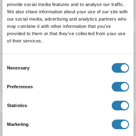
provide social media features and to analyse our traffic.
Datenblatt
Details
We also share information about your use of our site with
our social media, advertising and analytics partners who
may combine it with other information that you’ve
provided to them or that they’ve collected from your use
OR1L4 ELISA Kit
of their services.
OR1L4
Reaktivität: Rind (Kuh)
Colorimetric
Cell Culture Supernatant, Plasma, Serum, Tissue Homogenate
Consent
Necessary
Selection
Produktnummer ABIN1771871
Datenblatt
Details
Preferences
Statistics
OR1L4 ELISA Kit
Marketing
OR1L4
Reaktivität: Affe
Colorimetric