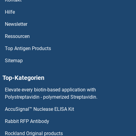
OR1C1 ELISA Kits
Hilfe
OR1B1 ELISA Kits
Newsletter
Ressourcen
OR1A2 ELISA Kits
Top Antigen Products
OR1A1 ELISA Kits
Sitemap
OR14J1 ELISA Kits
Top-Kategorien
OR14I1 ELISA Kits
Elevate every biotin-based application with
OR14C36 ELISA Kits
Polystreptavidin - polymerized Streptavidin.
AccuSignal™ Nuclease ELISA Kit
OR14A16 ELISA Kits
Rabbit RFP Antibody
OR1L6 ELISA Kits
Rockland Original products