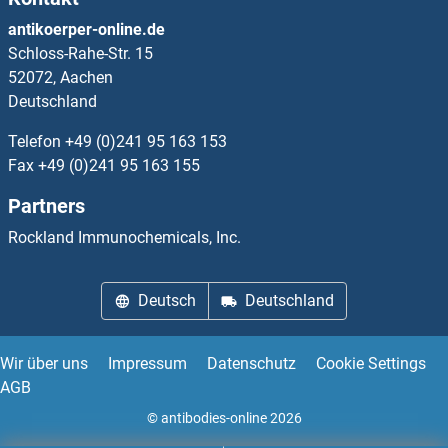
OR2A2 ELISA Kits
antikoerper-online.de
Schloss-Rahe-Str. 15
OR2A25 ELISA Kits
52072, Aachen
Deutschland
OR2A4 ELISA Kits
Telefon
+49 (0)241 95 163 153
OR2A5 ELISA Kits
Fax
+49 (0)241 95 163 155
Partners
OR2A7 ELISA Kits
Rockland Immunochemicals, Inc.
OR2AG1 ELISA Kits
Deutsch
Deutschland
OR2AG2 ELISA Kits
OR2AJ1 ELISA Kits
Wir über uns
Impressum
Datenschutz
Cookie Settings
AGB
OR2AK2 ELISA Kits
© antibodies-online 2026