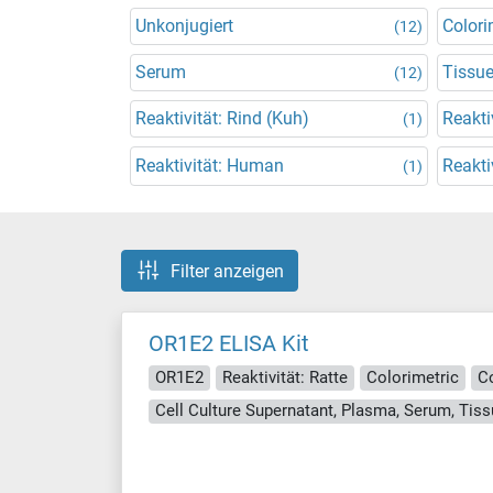
Unkonjugiert
Colori
(12)
Serum
Tissu
(12)
Reaktivität: Rind (Kuh)
Reakti
(1)
Reaktivität: Human
Reakti
(1)
Filter anzeigen
OR1E2 ELISA Kit
OR1E2
Reaktivität: Ratte
Colorimetric
C
Cell Culture Supernatant, Plasma, Serum, Ti