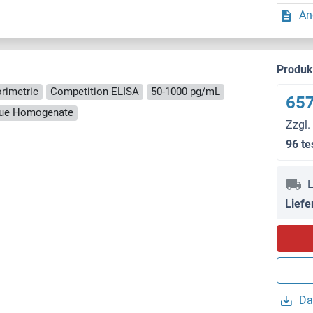
An
Produ
rimetric
Competition ELISA
50-1000 pg/mL
657
ssue Homogenate
Zzgl.
96 te
L
Liefe
Da