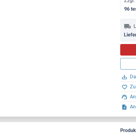
Zzgl.
96 te
L
Liefe
Da
Zu
An
An
Produ