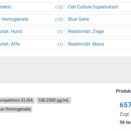
metric
Cell Culture Supernatant
(12)
e Homogenate
Blue Gene
(12)
vität: Hund
Reaktivität: Ziege
(1)
vität: Affe
Reaktivität: Maus
(1)
Produ
ompetition ELISA
100-2500 pg/mL
657
ssue Homogenate
Zzgl.
96 te