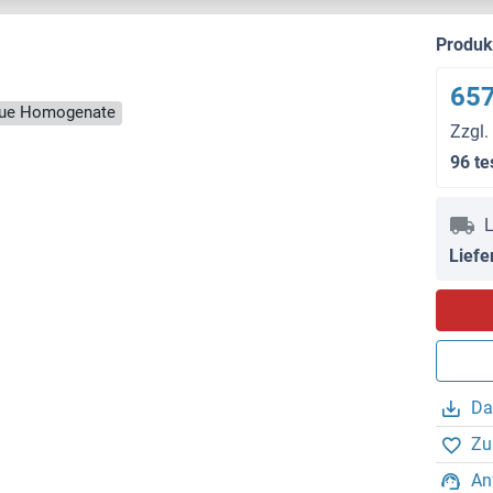
Produ
657
ssue Homogenate
Zzgl.
96 te
L
Liefe
Da
Zu
An