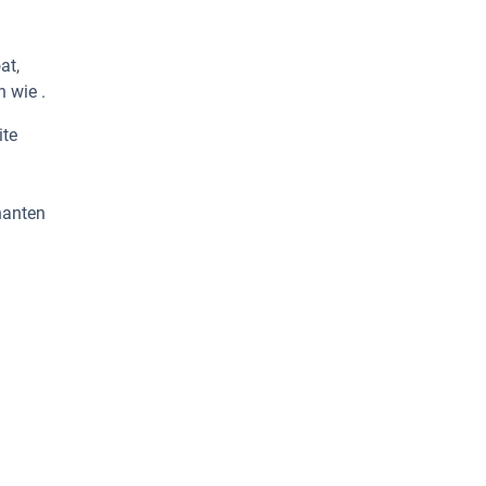
at,
 wie .
ite
nanten