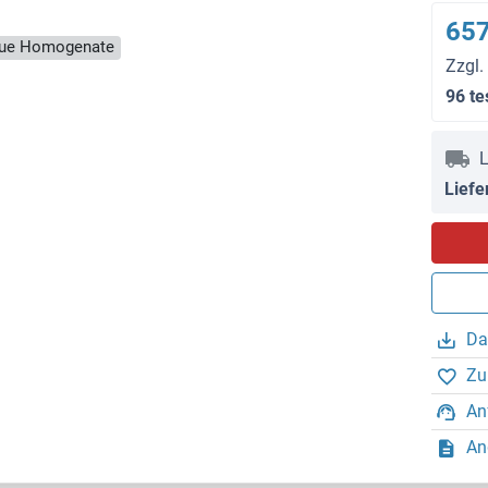
657
ssue Homogenate
Zzgl.
96 te
L
Liefe
Da
Zu
An
An