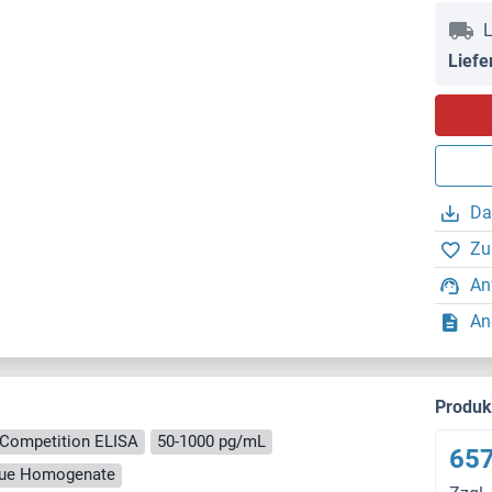
L
Liefe
Da
Zu
An
An
Produ
Competition ELISA
50-1000 pg/mL
657
ssue Homogenate