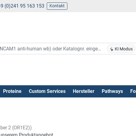
9 (0)241 95 163 153
Kontakt
KI Modus
Proteine
Custom Services
Hersteller
Pathways
Fo
mber 2 (OR1E2))
unserem Produktangebot .