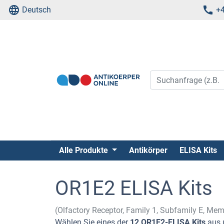
Deutsch
+4
Alle Produkte
Antikörper
ELISA Kits
OR1E2 ELISA Kits
(Olfactory Receptor, Family 1, Subfamily E, Me
Wählen Sie eines der
12 OR1E2-ELISA Kits
aus 