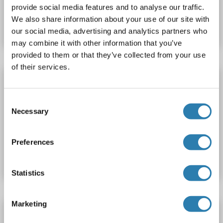
Produktnummer ABIN1747061
provide social media features and to analyse our traffic.
We also share information about your use of our site with
Datenblatt
Details
our social media, advertising and analytics partners who
may combine it with other information that you’ve
provided to them or that they’ve collected from your use
of their services.
OR1D5 ELISA Kit
OR1D5
Reaktivität: Schwein
Colorimetric
Consent
Cell Culture Supernatant, Plasma, Serum, Tissue Homogenate
Necessary
Selection
Produktnummer ABIN1750730
Preferences
Datenblatt
Details
Statistics
Marketing
OR1D5 ELISA Kit