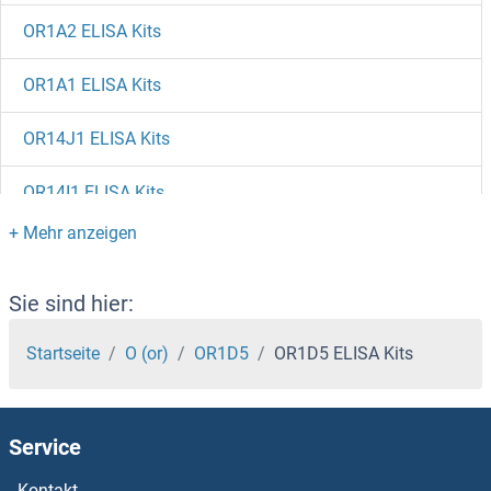
OR1A2 ELISA Kits
OR1A1 ELISA Kits
OR14J1 ELISA Kits
OR14I1 ELISA Kits
OR14C36 ELISA Kits
OR14A16 ELISA Kits
Sie sind hier:
OR13J1 ELISA Kits
Startseite
O (or)
OR1D5
OR1D5 ELISA Kits
OR13H1 ELISA Kits
Service
OR13G1 ELISA Kits
Kontakt