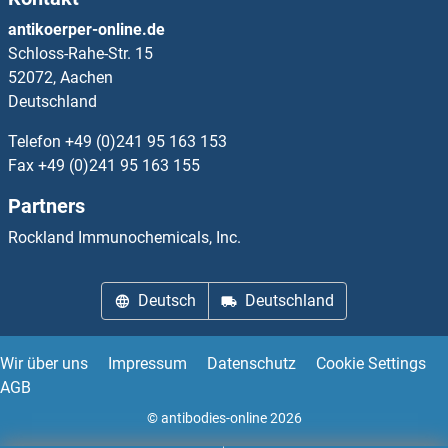
OR1L4 ELISA Kits
antikoerper-online.de
Schloss-Rahe-Str. 15
OR1L6 ELISA Kits
52072, Aachen
Deutschland
OR1L8 ELISA Kits
Telefon
+49 (0)241 95 163 153
OR1M1 ELISA Kits
Fax
+49 (0)241 95 163 155
Partners
OR1N1 ELISA Kits
Rockland Immunochemicals, Inc.
OR1N2 ELISA Kits
Deutsch
Deutschland
OR1Q1 ELISA Kits
OR1S1 ELISA Kits
Wir über uns
Impressum
Datenschutz
Cookie Settings
AGB
OR1S2 ELISA Kits
© antibodies-online 2026