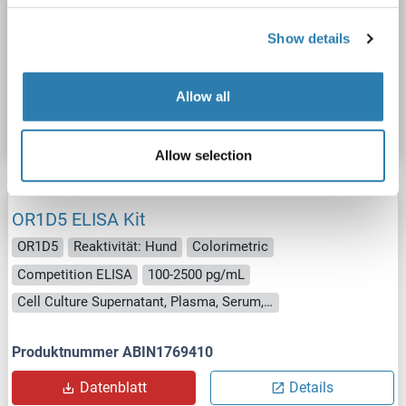
OR1D5
Reaktivität: Rind (Kuh)
Colorimetric
Cell Culture Supernatant, Plasma, Serum, Tissue Homogenate
Show details
Produktnummer ABIN1771858
Allow all
Datenblatt
Details
Allow selection
OR1D5 ELISA Kit
OR1D5
Reaktivität: Hund
Colorimetric
Competition ELISA
100-2500 pg/mL
Cell Culture Supernatant, Plasma, Serum, Tissue Homogenate
Produktnummer ABIN1769410
Datenblatt
Details