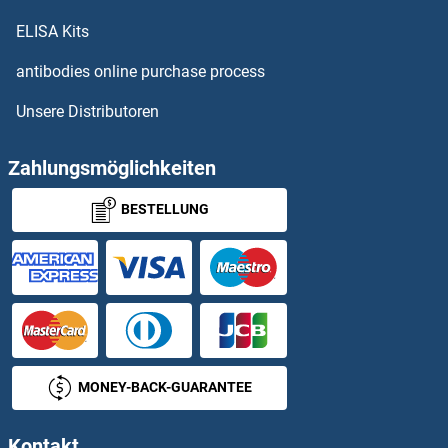
OR1E2 ELISA Kits
ELISA Kits
OR1F1 ELISA Kits
antibodies online purchase process
Unsere Distributoren
OR1G1 ELISA Kits
OR1I1 ELISA Kits
Zahlungsmöglichkeiten
BESTELLUNG
OR1J1 ELISA Kits
OR1J4 ELISA Kits
OR1K1 ELISA Kits
OR1L1 ELISA Kits
MONEY-BACK-GUARANTEE
OR1L3 ELISA Kits
Kontakt