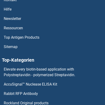
OR13F1 ELISA Kits
Hilfe
OR13D1 ELISA Kits
Newsletter
Ressourcen
OR13C9 ELISA Kits
Top Antigen Products
OR13C8 ELISA Kits
Sitemap
OR13C5 ELISA Kits
Top-Kategorien
OR13C4 ELISA Kits
Elevate every biotin-based application with
OR13C3 ELISA Kits
Polystreptavidin - polymerized Streptavidin.
AccuSignal™ Nuclease ELISA Kit
OR13C2 ELISA Kits
Rabbit RFP Antibody
OR1E1 ELISA Kits
Rockland Original products