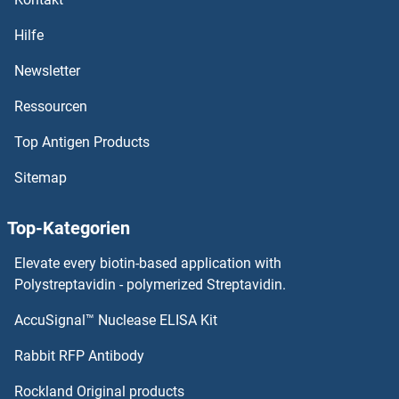
OR10H3 ELISA Kits
Hilfe
OR10H2 ELISA Kits
Newsletter
Ressourcen
OR10H1 ELISA Kits
Top Antigen Products
OR10G9 ELISA Kits
Sitemap
OR10G8 ELISA Kits
Top-Kategorien
OR10G7 ELISA Kits
Elevate every biotin-based application with
OR10G4 ELISA Kits
Polystreptavidin - polymerized Streptavidin.
AccuSignal™ Nuclease ELISA Kit
OR10G3 ELISA Kits
Rabbit RFP Antibody
OR10Z1 ELISA Kits
Rockland Original products