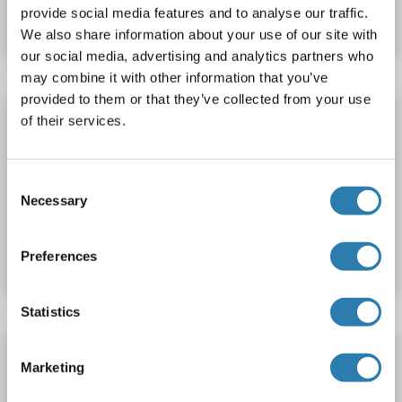
provide social media features and to analyse our traffic.
Datenblatt
Details
We also share information about your use of our site with
our social media, advertising and analytics partners who
may combine it with other information that you’ve
provided to them or that they’ve collected from your use
OR10X1 ELISA Kit
of their services.
OR10X1
Reaktivität: Rind (Kuh)
Colorimetric
Cell Culture Supernatant, Plasma, Serum, Tissue Homogenate
Consent
Necessary
Selection
Produktnummer ABIN1771823
Datenblatt
Details
Preferences
Statistics
OR10X1 ELISA Kit
Marketing
OR10X1
Reaktivität: Affe
Colorimetric