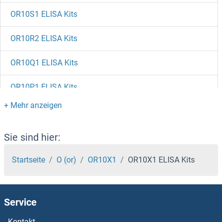
OR10S1 ELISA Kits
OR10R2 ELISA Kits
OR10Q1 ELISA Kits
OR10P1 ELISA Kits
OR10K1 ELISA Kits
OR10J5 ELISA Kits
Sie sind hier:
OR10J1 ELISA Kits
Startseite
O (or)
OR10X1
OR10X1 ELISA Kits
OR10H5 ELISA Kits
Service
OR10H4 ELISA Kits
Kontakt