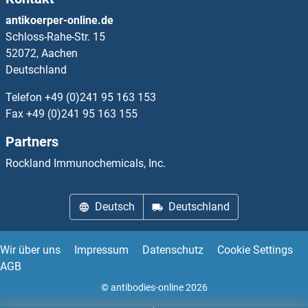
OR12D3 ELISA Kits
antikoerper-online.de
Schloss-Rahe-Str. 15
OR13A1 ELISA Kits
52072, Aachen
Deutschland
OR13C2 ELISA Kits
Telefon
+49 (0)241 95 163 153
OR13C3 ELISA Kits
Fax
+49 (0)241 95 163 155
Partners
OR13C4 ELISA Kits
Rockland Immunochemicals, Inc.
OR13C5 ELISA Kits
Deutsch
Deutschland
OR13C8 ELISA Kits
OR13C9 ELISA Kits
Wir über uns
Impressum
Datenschutz
Cookie Settings
AGB
OR13D1 ELISA Kits
© antibodies-online 2026