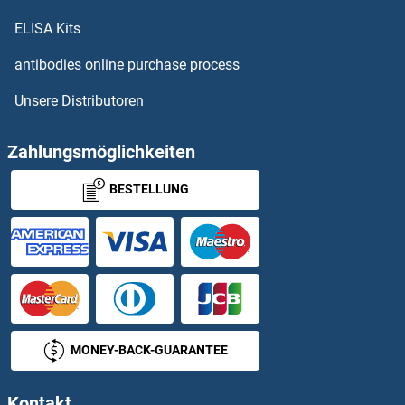
OR11A1 ELISA Kits
ELISA Kits
OR11G2 ELISA Kits
antibodies online purchase process
Unsere Distributoren
OR11H1 ELISA Kits
OR11H12 ELISA Kits
Zahlungsmöglichkeiten
BESTELLUNG
OR11H2 ELISA Kits
OR11H4 ELISA Kits
OR11H6 ELISA Kits
OR11L1 ELISA Kits
MONEY-BACK-GUARANTEE
OR12D2 ELISA Kits
Kontakt