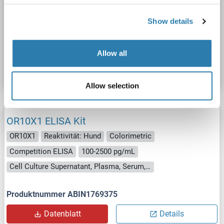
Competition ELISA
100-2500 pg/mL
Cell Culture Supernatant, Plasma, Serum, Tissue Homogenate
Show details
Produktnummer ABIN1770599
Allow all
Datenblatt
Details
Allow selection
OR10X1 ELISA Kit
OR10X1
Reaktivität: Hund
Colorimetric
Competition ELISA
100-2500 pg/mL
Cell Culture Supernatant, Plasma, Serum, Tissue Homogenate
Produktnummer ABIN1769375
Datenblatt
Details