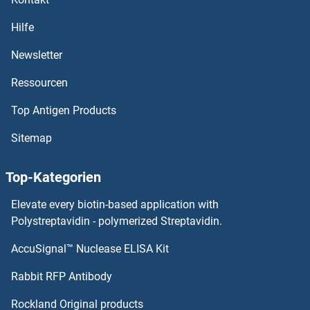
OR10P1 ELISA Kits
Hilfe
OR10K1 ELISA Kits
Newsletter
Ressourcen
OR10J5 ELISA Kits
Top Antigen Products
OR10J1 ELISA Kits
Sitemap
OR10H5 ELISA Kits
Top-Kategorien
OR10H4 ELISA Kits
Elevate every biotin-based application with
OR10H3 ELISA Kits
Polystreptavidin - polymerized Streptavidin.
AccuSignal™ Nuclease ELISA Kit
OR10H2 ELISA Kits
Rabbit RFP Antibody
OR11H4 ELISA Kits
Rockland Original products