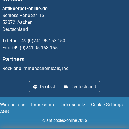
OR13C8 ELISA Kits
antikoerper-online.de
Schloss-Rahe-Str. 15
OR13C9 ELISA Kits
52072, Aachen
Deutschland
OR13D1 ELISA Kits
Telefon
+49 (0)241 95 163 153
OR13F1 ELISA Kits
Fax
+49 (0)241 95 163 155
Partners
OR13G1 ELISA Kits
Rockland Immunochemicals, Inc.
OR13H1 ELISA Kits
Deutsch
Deutschland
OR13J1 ELISA Kits
OR14A16 ELISA Kits
Wir über uns
Impressum
Datenschutz
Cookie Settings
AGB
OR14C36 ELISA Kits
© antibodies-online 2026