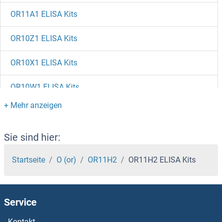
OR11A1 ELISA Kits
OR10Z1 ELISA Kits
OR10X1 ELISA Kits
OR10W1 ELISA Kits
OR10V1 ELISA Kits
OR10T2 ELISA Kits
Sie sind hier:
OR10S1 ELISA Kits
Startseite
O (or)
OR11H2
OR11H2 ELISA Kits
OR10R2 ELISA Kits
Service
OR10Q1 ELISA Kits
Kontakt