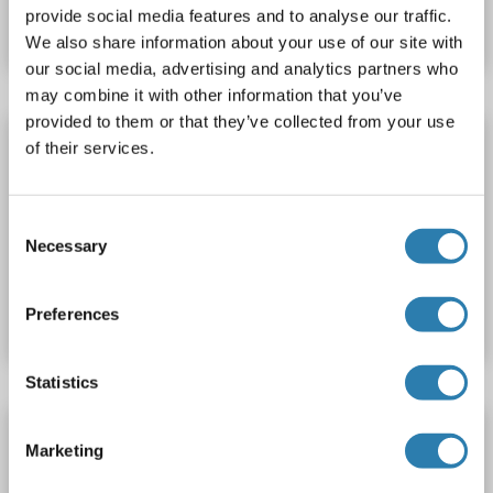
provide social media features and to analyse our traffic.
Datenblatt
Details
We also share information about your use of our site with
our social media, advertising and analytics partners who
may combine it with other information that you’ve
provided to them or that they’ve collected from your use
OR11H2 ELISA Kit
of their services.
OR11H2
Reaktivität: Rind (Kuh)
Colorimetric
Cell Culture Supernatant, Plasma, Serum, Tissue Homogenate
Consent
Necessary
Selection
Produktnummer ABIN1771829
Datenblatt
Details
Preferences
Statistics
OR11H2 ELISA Kit
Marketing
OR11H2
Reaktivität: Hund
Colorimetric