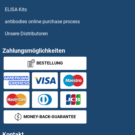
OR11H6 ELISA Kits
ELISA Kits
OR11L1 ELISA Kits
antibodies online purchase process
Unsere Distributoren
OR12D2 ELISA Kits
OR12D3 ELISA Kits
Zahlungsmöglichkeiten
BESTELLUNG
OR13A1 ELISA Kits
OR13C2 ELISA Kits
OR13C3 ELISA Kits
OR13C4 ELISA Kits
MONEY-BACK-GUARANTEE
OR13C5 ELISA Kits
Kontakt