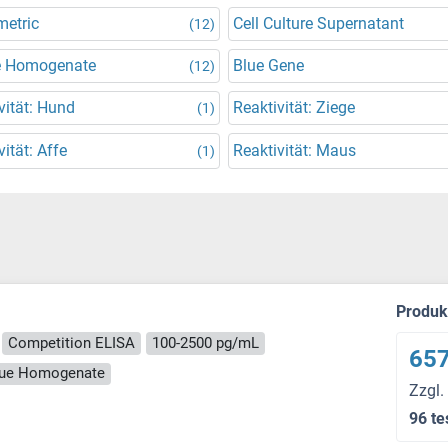
metric
Cell Culture Supernatant
(12)
e Homogenate
Blue Gene
(12)
vität: Hund
Reaktivität: Ziege
(1)
vität: Affe
Reaktivität: Maus
(1)
Produ
Competition ELISA
100-2500 pg/mL
657
ssue Homogenate
Zzgl.
96 te