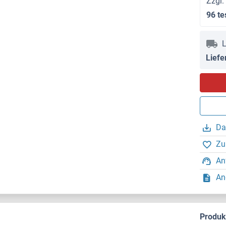
Zzgl.
96 te
L
Liefe
Da
Zu
An
An
Produ