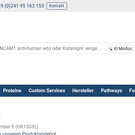
9 (0)241 95 163 153
Kontakt
KI Modus
Proteine
Custom Services
Hersteller
Pathways
Fo
s
Member 8 (OR10G8))
 unserem Produktangebot .