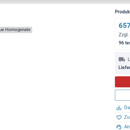
Produ
657
ssue Homogenate
Zzgl.
96 te
L
Liefe
Da
Zu
An