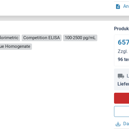
An
Produ
lorimetric
Competition ELISA
100-2500 pg/mL
657
ssue Homogenate
Zzgl.
96 te
L
Liefe
Da