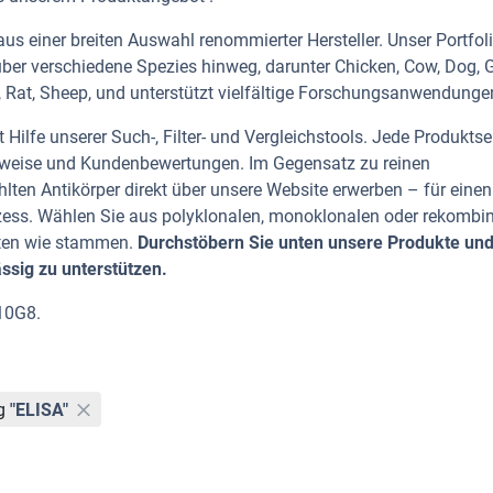
s einer breiten Auswahl renommierter Hersteller. Unser Portfol
ber verschiedene Spezies hinweg, darunter Chicken, Cow, Dog, G
 Rat, Sheep, und unterstützt vielfältige Forschungsanwendungen
Hilfe unserer Such-, Filter- und Vergleichstools. Jede Produktse
rhinweise und Kundenbewertungen. Im Gegensatz zu reinen
lten Antikörper direkt über unsere Website erwerben – für einen
zess. Wählen Sie aus polyklonalen, monoklonalen oder rekombi
rten wie stammen.
Durchstöbern Sie unten unsere Produkte un
ässig zu unterstützen.
10G8.
g
"ELISA"