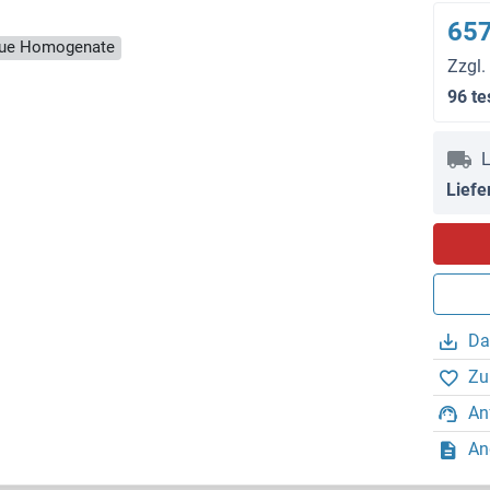
657
ssue Homogenate
Zzgl.
96 te
L
Liefe
Da
Zu
An
An