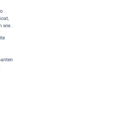
io
oat,
 wie .
ite
nanten
d