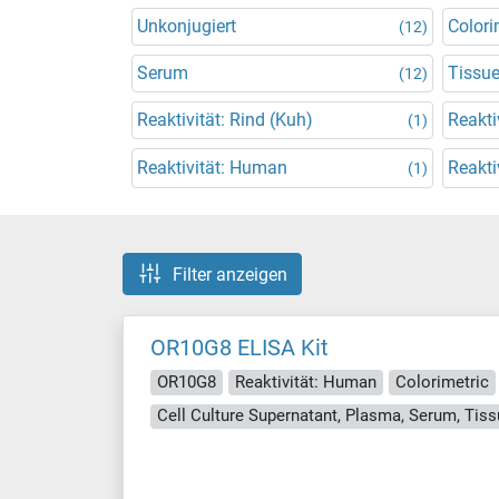
Unkonjugiert
Colori
(12)
Serum
Tissu
(12)
Reaktivität: Rind (Kuh)
Reakti
(1)
Reaktivität: Human
Reakti
(1)
Filter anzeigen
OR10G8 ELISA Kit
OR10G8
Reaktivität: Human
Colorimetric
Cell Culture Supernatant, Plasma, Serum, Ti