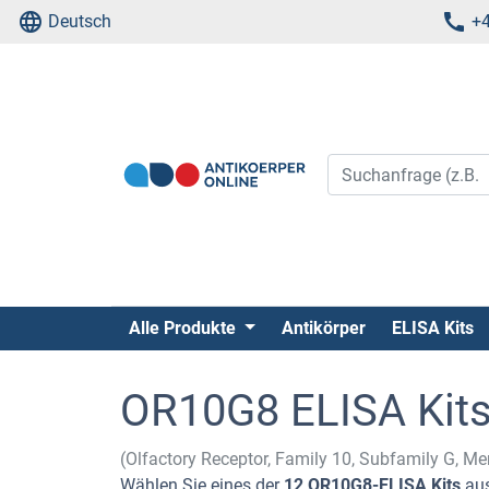
Deutsch
+4
Alle Produkte
Antikörper
ELISA Kits
OR10G8 ELISA Kit
(Olfactory Receptor, Family 10, Subfamily G, 
Wählen Sie eines der
12 OR10G8-ELISA Kits
aus