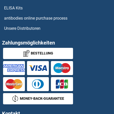
OR10A6 ELISA Kits
ELISA Kits
OR10A7 ELISA Kits
antibodies online purchase process
Unsere Distributoren
OR10AD1 ELISA Kits
OR10AG1 ELISA Kits
Zahlungsmöglichkeiten
BESTELLUNG
OR10C1 ELISA Kits
OR10G2 ELISA Kits
OR10G3 ELISA Kits
OR10G4 ELISA Kits
MONEY-BACK-GUARANTEE
OR10G7 ELISA Kits
Kontakt