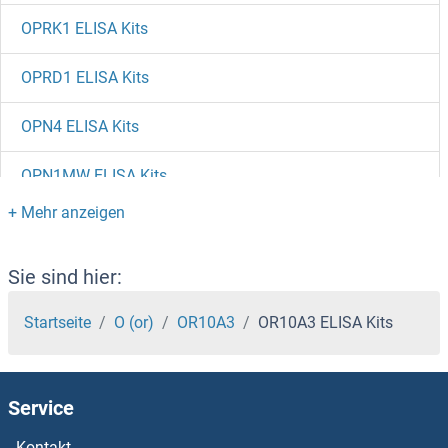
OPRK1 ELISA Kits
OPRD1 ELISA Kits
OPN4 ELISA Kits
OPN1MW ELISA Kits
OPLAH ELISA Kits
ONECUT2 ELISA Kits
Sie sind hier:
One Cut Homeobox 1 ELISA Kits
Startseite
O (or)
OR10A3
OR10A3 ELISA Kits
Oncostatin M Receptor ELISA Kits
Service
Oncostatin M ELISA Kits
Kontakt