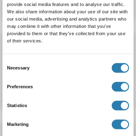
provide social media features and to analyse our traffic.
Datenblatt
Details
We also share information about your use of our site with
our social media, advertising and analytics partners who
may combine it with other information that you’ve
provided to them or that they’ve collected from your use
OR10A3 ELISA Kit
of their services.
OR10A3
Reaktivität: Affe
Colorimetric
Competition ELISA
50-1000 pg/mL
Consent
Cell Culture Supernatant, Plasma, Serum, Tissue Homogenate
Necessary
Selection
Produktnummer ABIN1770567
Preferences
Datenblatt
Details
Statistics
Marketing
OR10A3 ELISA Kit