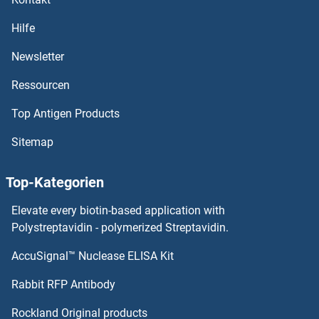
Oncomodulin ELISA Kits
Hilfe
OMG ELISA Kits
Newsletter
Ressourcen
OMA1 Zinc Metallopeptidase Homolog ELISA Kits
Top Antigen Products
OLR1 ELISA Kits
Sitemap
Oligophrenin 1 ELISA Kits
Top-Kategorien
OLIG2 ELISA Kits
Elevate every biotin-based application with
OLIG1 ELISA Kits
Polystreptavidin - polymerized Streptavidin.
AccuSignal™ Nuclease ELISA Kit
Olfactory Receptor, Family 8, Subfamily U, Member 8 ELISA Kits
Rabbit RFP Antibody
OR10A4 ELISA Kits
Rockland Original products