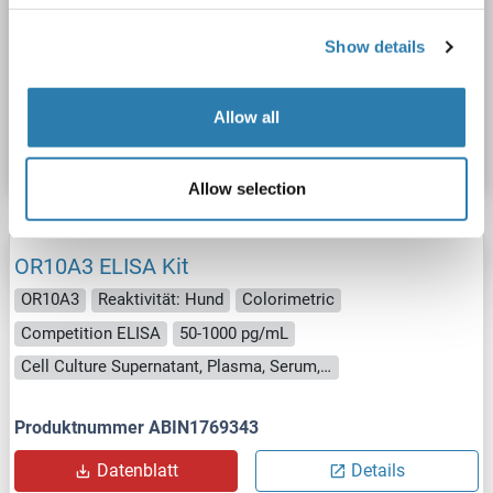
OR10A3
Reaktivität: Schwein
Colorimetric
Cell Culture Supernatant, Plasma, Serum, Tissue Homogenate
Show details
Produktnummer ABIN1750663
Allow all
Datenblatt
Details
Allow selection
OR10A3 ELISA Kit
OR10A3
Reaktivität: Hund
Colorimetric
Competition ELISA
50-1000 pg/mL
Cell Culture Supernatant, Plasma, Serum, Tissue Homogenate
Produktnummer ABIN1769343
Datenblatt
Details