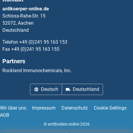
OR10G8 ELISA Kits
antikoerper-online.de
Schloss-Rahe-Str. 15
OR10G9 ELISA Kits
52072, Aachen
Deutschland
OR10H1 ELISA Kits
Telefon
+49 (0)241 95 163 153
OR10H2 ELISA Kits
Fax
+49 (0)241 95 163 155
Partners
OR10H3 ELISA Kits
Rockland Immunochemicals, Inc.
OR10H4 ELISA Kits
Deutsch
Deutschland
OR10H5 ELISA Kits
OR10J1 ELISA Kits
Wir über uns
Impressum
Datenschutz
Cookie Settings
AGB
OR10J5 ELISA Kits
© antibodies-online 2026