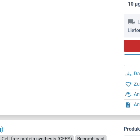
10 μ
L
Liefe
Da
Zu
An
An
g)
Produ
: Cell-free protein synthesis (CFPS)
Recombinant