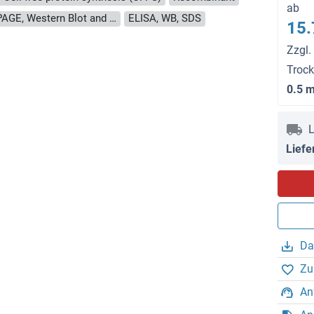
ab
approximately 70-80 % as determined by SDS PAGE, Western Blot and analytical SEC (HPLC).
ELISA, WB, SDS
15.
Zzgl.
Troc
0.5 
L
Liefe
Da
Zu
An