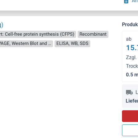
An
g)
Produ
rt: Cell-free protein synthesis (CFPS)
Recombinant
ab
approximately 70-80 % as determined by SDS PAGE, Western Blot and analytical SEC (HPLC).
ELISA, WB, SDS
15.
Zzgl.
Troc
0.5 
L
Liefe