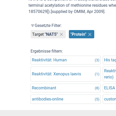
terminal acetylation of methionine residues whe
18570629]).[supplied by OMIM, Apr 2009].
Gesetzte Filter:
Target
"NAT5"
"Protein"
Ergebnisse filtern:
Reaktivität: Human
His ta
(3)
Reakti
Reaktivität: Xenopus laevis
(1)
rerio)
Recombinant
ELISA
(8)
antibodies-online
custo
(5)