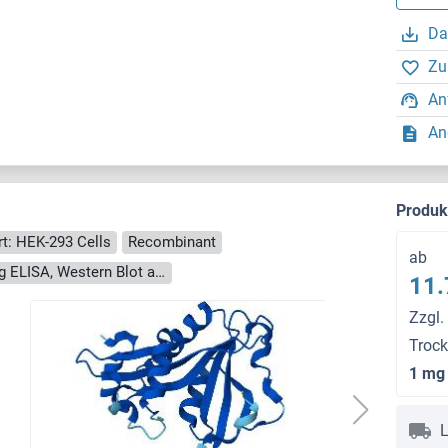
Da
Zu
An
An
Produ
rt: HEK-293 Cells
Recombinant
ab
> 90 % as determined by Bis-Tris PAGE, anti-tag ELISA, Western Blot and analytical SEC (HPLC)
11.
Zzgl.
Troc
1 mg
L