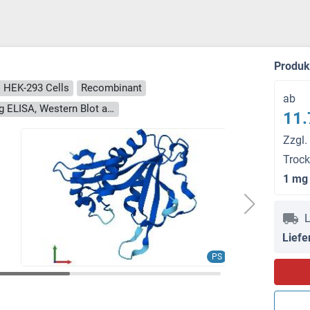
Produ
: HEK-293 Cells
Recombinant
ab
> 90 % as determined by Bis-Tris PAGE, anti-tag ELISA, Western Blot and analytical SEC (HPLC)
11.
Zzgl.
Troc
1 mg
L
Liefe
PS