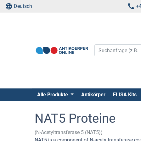
Deutsch
+4
Alle Produkte
Antikörper
ELISA Kits
NAT5 Proteine
(N-Acetyltransferase 5 (NAT5))
NAT5 is a component of N-acetyltransferase co