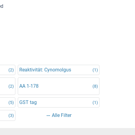
ed
Reaktivität: Cynomolgus
(2)
(1)
AA 1-178
(2)
(8)
GST tag
(5)
(1)
Alle Filter
(3)