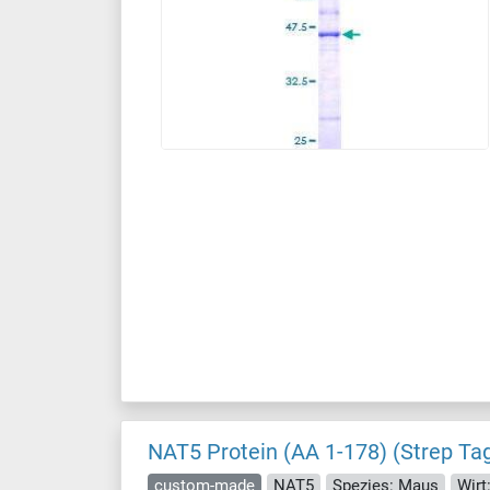
NAT5 Protein (AA 1-178) (Strep Ta
custom-made
NAT5
Spezies: Maus
Wirt