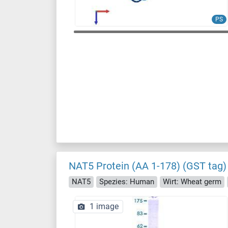
PS
NAT5 Protein (AA 1-178) (GST tag)
NAT5
Spezies: Human
Wirt: Wheat germ
1 image