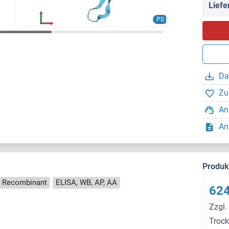
Liefe
PS
Da
Zu
An
An
Produ
Recombinant
ELISA, WB, AP, AA
624
Zzgl.
Troc