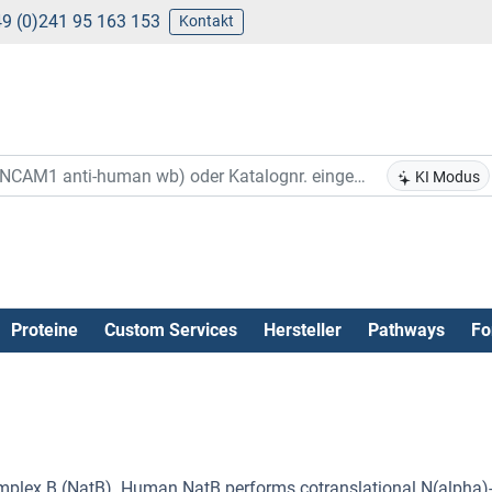
9 (0)241 95 163 153
Kontakt
KI Modus
Proteine
Custom Services
Hersteller
Pathways
Fo
mplex B (NatB). Human NatB performs cotranslational N(alpha)