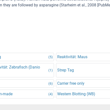
n they are followed by asparagine (Starheim et al., 2008 [PubM
g
Reaktivität: Maus
(5)
vität: Zebrafisch (Danio
Strep Tag
(1)
Carrier free only
(6)
m-made
Western Blotting (WB)
(4)