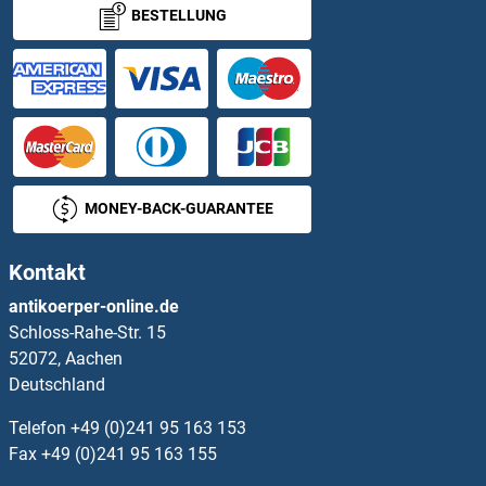
BESTELLUNG
LGALS8 Antikörper
LGALS9 Antikörper
LGALS9B Antikörper
LGALS9C Antikörper
MONEY-BACK-GUARANTEE
LGI3 Antikörper
Kontakt
LGI4 Antikörper
antikoerper-online.de
Schloss-Rahe-Str. 15
LGMN Antikörper
52072, Aachen
Deutschland
LGR4 Antikörper
Telefon
+49 (0)241 95 163 153
LGR5 Antikörper
Fax
+49 (0)241 95 163 155