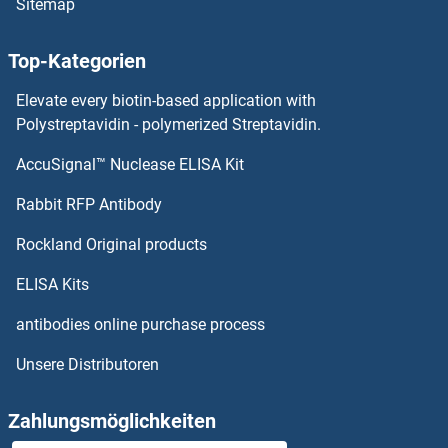
Sitemap
LEPRE1 Antikörper
Top-Kategorien
LEO1 Antikörper
Elevate every biotin-based application with
Leng1 Antikörper
Polystreptavidin - polymerized Streptavidin.
AccuSignal™ Nuclease ELISA Kit
LEMD3 Antikörper
Rabbit RFP Antibody
LFNG Antikörper
Rockland Original products
LGALS1/Galectin 1 Antikörper
ELISA Kits
LGALS12 Antikörper
antibodies online purchase process
Unsere Distributoren
LGALS13 Antikörper
LGALS7 Antikörper
Zahlungsmöglichkeiten