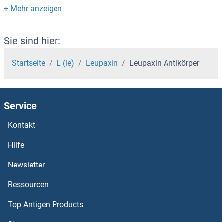
LETM2 Antikörper
LETM1 Antikörper
Sie sind hier:
Leptin Receptor Antikörper
Startseite
L (le)
Leupaxin
Leupaxin Antikörper
Leptin Antikörper
Service
LEPROTL1 Antikörper
Kontakt
LEPROT Antikörper
Hilfe
LEPREL2 Antikörper
Newsletter
Ressourcen
LEPREL1 Antikörper
Top Antigen Products
Leprecan-Like 4 Antikörper