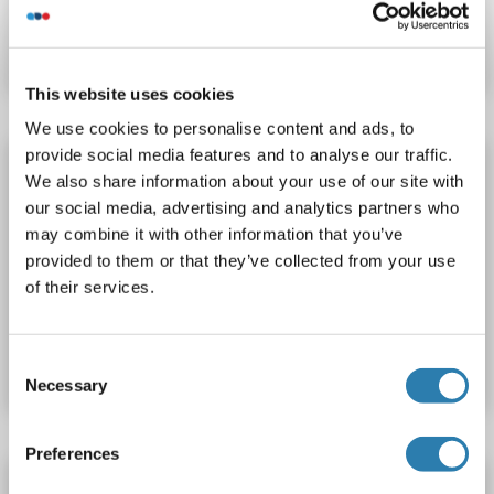
Produktnummer ABIN5006156
Datenblatt
Details
This website uses cookies
We use cookies to personalise content and ads, to
provide social media features and to analyse our traffic.
Leupaxin Antikörper (AA 251-350) (AbBy
We also share information about your use of our site with
Fluor® 680)
our social media, advertising and analytics partners who
LPXN
Reaktivität: Human
WB, IF (cc), IF (p)
may combine it with other information that you’ve
Wirt: Kaninchen
Polyclonal
AbBy Fluor® 680
provided to them or that they’ve collected from your use
of their services.
Produktnummer ABIN5006155
Datenblatt
Details
Consent
Necessary
Selection
Preferences
Leupaxin Antikörper (AA 251-350) (AbBy