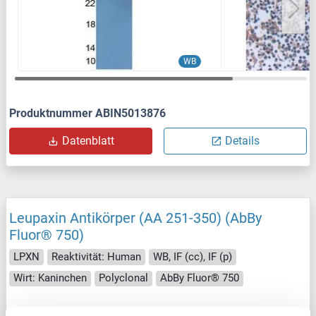
WB
Produktnummer ABIN5013876
Datenblatt
Details
Leupaxin Antikörper (AA 251-350) (AbBy
Fluor® 750)
LPXN
Reaktivität: Human
WB, IF (cc), IF (p)
Wirt: Kaninchen
Polyclonal
AbBy Fluor® 750