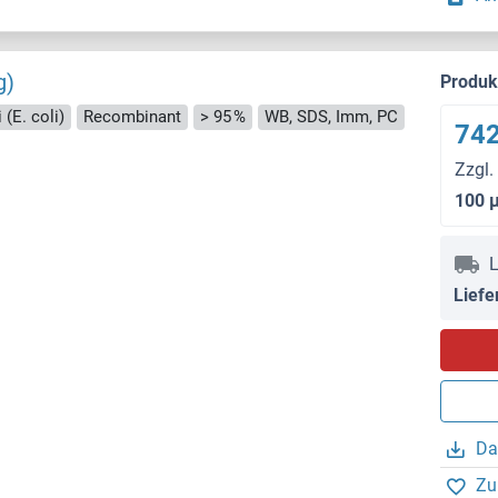
g)
Produ
 (E. coli)
Recombinant
> 95 %
WB, SDS, Imm, PC
742
Zzgl.
100 
L
Liefe
Da
Zu