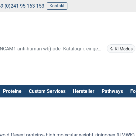
9 (0)241 95 163 153
Kontakt
KI Modus
Proteine
Custom Services
Hersteller
Pathways
Fo
 two different proteins- high molecular weight kininogen (HMWK)