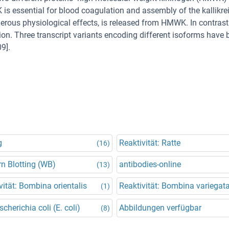
 essential for blood coagulation and assembly of the kallikrei
erous physiological effects, is released from HMWK. In contrast
n. Three transcript variants encoding different isoforms have 
9].
g
Reaktivität: Ratte
(16)
n Blotting (WB)
antibodies-online
(13)
vität: Bombina orientalis
Reaktivität: Bombina variegat
(1)
scherichia coli (E. coli)
Abbildungen verfügbar
(8)