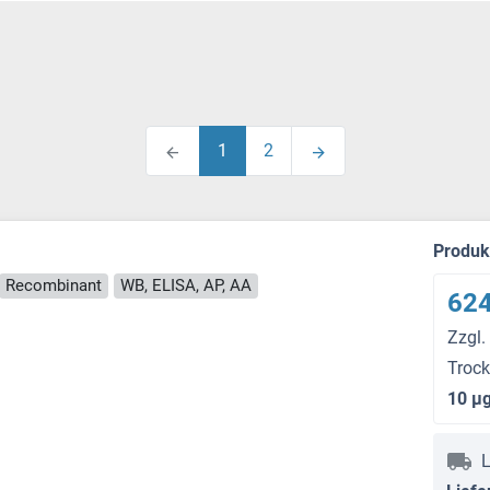
1
2
Produ
Recombinant
WB, ELISA, AP, AA
624
Zzgl.
Troc
10 μ
L