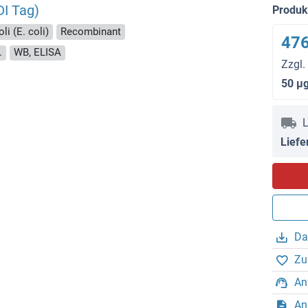
DI Tag)
Produ
li (E. coli)
Recombinant
476
.
WB, ELISA
Zzgl.
50 μ
L
Liefe
Da
Zu
An
An