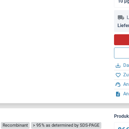
10 μ
L
Liefe
Da
Zu
An
An
Produ
Recombinant
> 95 % as determined by SDS-PAGE