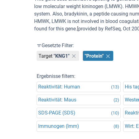
low molecular weight kininogen (LMWK). HMWK is
system. Also, bradykinin, a peptide causing num
HMWK, LMWK is not involved in blood coagulatio
found for this gene.[provided by RefSeq, Oct 200
Gesetzte Filter:
Target
"KNG1"
"Protein"
Ergebnisse filtern:
Reaktivität: Human
His ta
(13)
Reaktivität: Maus
Wester
(2)
SDS-PAGE (SDS)
Reakti
(10)
Immunogen (Imm)
Wirt: E
(8)