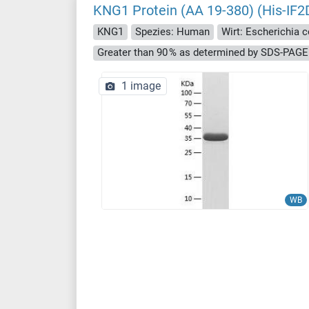
KNG1 Protein (AA 19-380) (His-IF2
KNG1
Spezies: Human
Wirt: Escherichia co
Greater than 90 % as determined by SDS-PAGE
1 image
WB