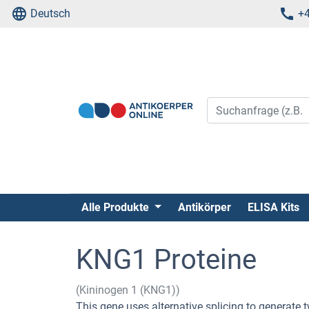
Deutsch
+4
Alle Produkte
Antikörper
ELISA Kits
KNG1 Proteine
(Kininogen 1 (KNG1))
This gene uses alternative splicing to generate