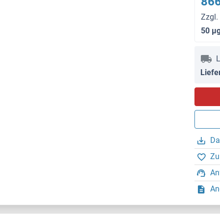
866
Zzgl.
50 μ
L
Liefe
Da
Zu
An
An