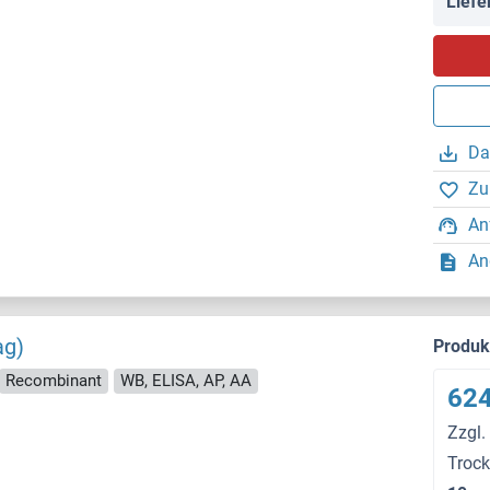
Liefe
Da
Zu
An
An
ag)
Produ
Recombinant
WB, ELISA, AP, AA
624
Zzgl.
Troc