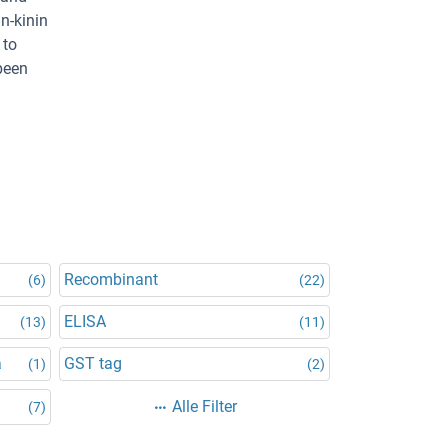
n-kinin
 to
been
Recombinant
(6)
(22)
ELISA
(13)
(11)
a
GST tag
(1)
(2)
Alle Filter
(7)