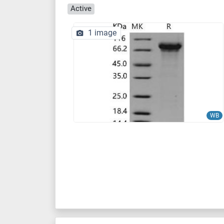
Active
1 image
WB