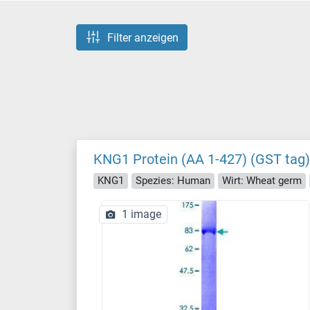
Filter anzeigen
KNG1 Protein (AA 1-427) (GST tag)
KNG1
Spezies: Human
Wirt: Wheat germ
1 image