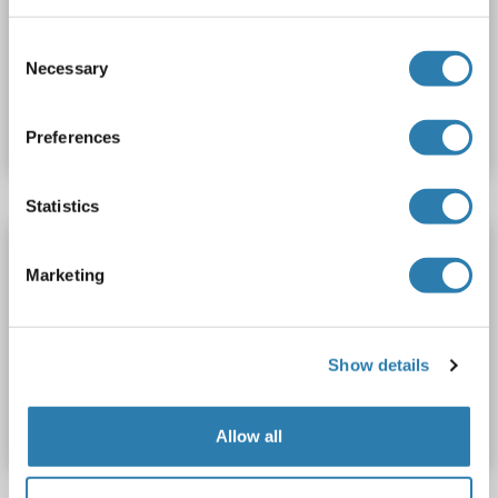
Wirt: Kaninchen
Polyclonal
Biotin
Consent
Necessary
Selection
Produktnummer ABIN1908192
Datenblatt
Details
Preferences
Statistics
KIF15 Antikörper (AA 777-804) (FITC)
Marketing
KIF15
Reaktivität: Human, Maus
ELISA, WB
Wirt: Kaninchen
Polyclonal
FITC
Show details
Produktnummer ABIN1908193
Datenblatt
Details
Allow all