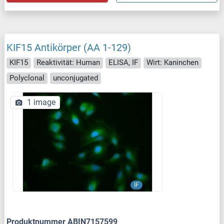
KIF15 Antikörper (AA 1-129)
KIF15
Reaktivität: Human
ELISA, IF
Wirt: Kaninchen
Polyclonal
unconjugated
1 image
IF
Produktnummer ABIN7157599