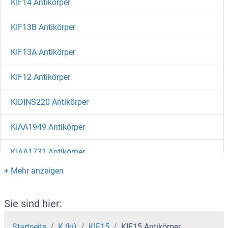
KIF14 Antikörper
KIF13B Antikörper
KIF13A Antikörper
KIF12 Antikörper
KIDINS220 Antikörper
KIAA1949 Antikörper
KIAA1731 Antikörper
KIAA1609 Antikörper
KIAA1549 Antikörper
Sie sind hier:
KIAA1524 Antikörper
Startseite
K (ki)
KIF15
KIF15 Antikörper