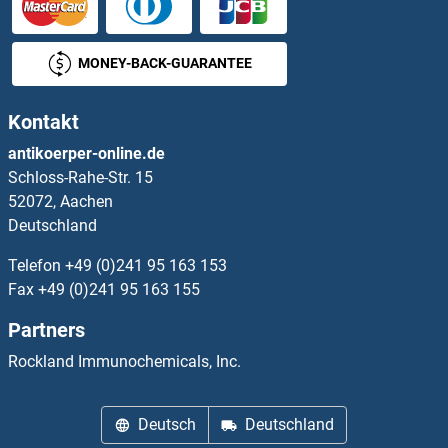
KIF20A Antikörper
MONEY-BACK-GUARANTEE
KIF20B Antikörper
Kontakt
KIF21A Antikörper
antikoerper-online.de
Schloss-Rahe-Str. 15
KIF21B Antikörper
52072, Aachen
Deutschland
KIF22 Antikörper
Telefon
+49 (0)241 95 163 153
KIF23 Antikörper
Fax
+49 (0)241 95 163 155
Partners
KIF24 Antikörper
Rockland Immunochemicals, Inc.
KIF25 Antikörper
Deutsch
Deutschland
KIF26A Antikörper