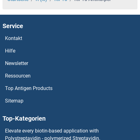
KIAA1456 Antikörper
Service
KIAA1432 Antikörper
Kontakt
KIAA1191 Antikörper
Hilfe
KIAA1143 Antikörper
Newsletter
Ressourcen
KIAA1033 Antikörper
Top Antigen Products
KIAA0494 Antikörper
Sitemap
KIAA0430 Antikörper
Top-Kategorien
KIAA0391 Antikörper
Elevate every biotin-based application with
KIAA0319L Antikörper
Polystreptavidin - polymerized Streptavidin.