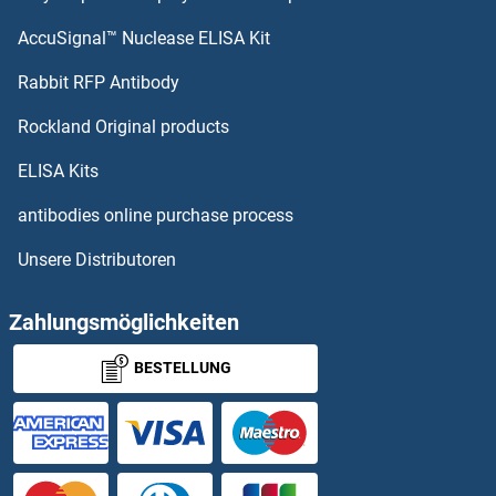
AccuSignal™ Nuclease ELISA Kit
KIAA0319 Antikörper
Rabbit RFP Antibody
KIF16B Antikörper
Rockland Original products
KIF17 Antikörper
ELISA Kits
KIF18A Antikörper
antibodies online purchase process
Unsere Distributoren
KIF18B Antikörper
KIF1A Antikörper
Zahlungsmöglichkeiten
BESTELLUNG
KIF1B Antikörper
KIF1BP Antikörper
KIF1C Antikörper