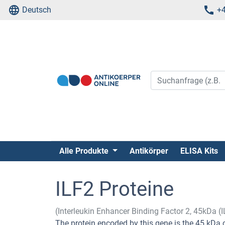
Deutsch
+4
Alle Produkte
Antikörper
ELISA Kits
ILF2 Proteine
(Interleukin Enhancer Binding Factor 2, 45kDa (I
The protein encoded by this gene is the 45 kDa 