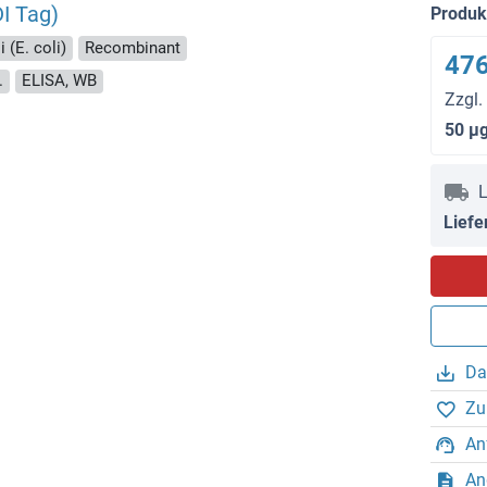
DI Tag)
Produ
 (E. coli)
Recombinant
476
.
ELISA, WB
Zzgl.
50 μ
L
Liefe
Da
Zu
An
An