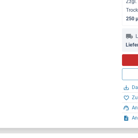
Zzgl.
Troc
250 
L
Liefe
Da
Zu
An
An