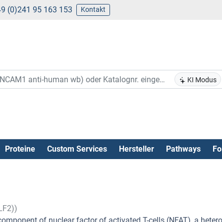
9 (0)241 95 163 153
Kontakt
KI Modus
Proteine
Custom Services
Hersteller
Pathways
Fo
LF2))
component of nuclear factor of activated T-cells (NFAT), a heter