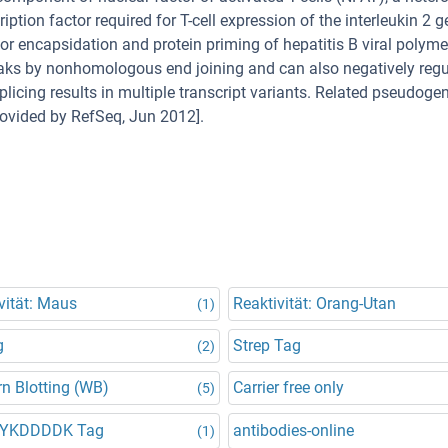
tion factor required for T-cell expression of the interleukin 2 ge
r encapsidation and protein priming of hepatitis B viral polyme
ks by nonhomologous end joining and can also negatively regu
licing results in multiple transcript variants. Related pseudoge
ovided by RefSeq, Jun 2012].
vität: Maus
Reaktivität: Orang-Utan
(1)
g
Strep Tag
(2)
n Blotting (WB)
Carrier free only
(5)
DYKDDDDK Tag
antibodies-online
(1)