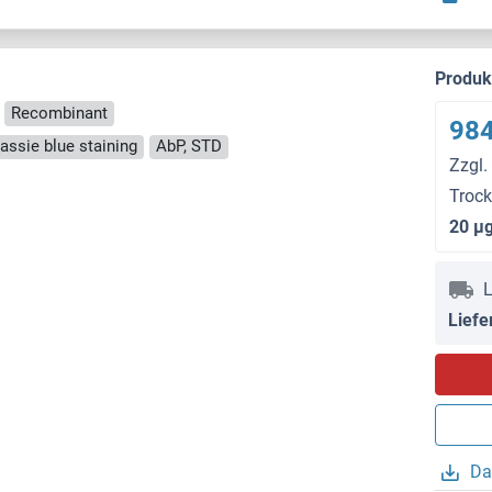
Produ
Recombinant
984
ssie blue staining
AbP, STD
Zzgl.
Troc
20 μ
L
Liefe
Da