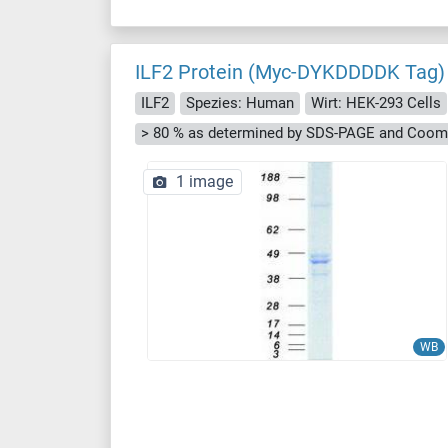
ILF2 Protein (Myc-DYKDDDDK Tag)
ILF2
Spezies: Human
Wirt: HEK-293 Cells
> 80 % as determined by SDS-PAGE and Cooma
1 image
WB