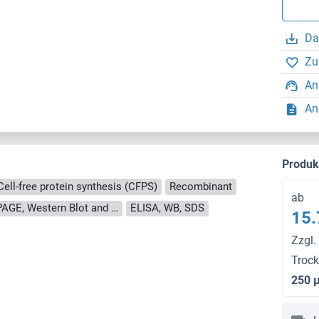
Da
Zu
An
An
Produ
Cell-free protein synthesis (CFPS)
Recombinant
ab
approximately 70-80 % as determined by SDS PAGE, Western Blot and analytical SEC (HPLC).
ELISA, WB, SDS
15.
Zzgl.
Troc
250 