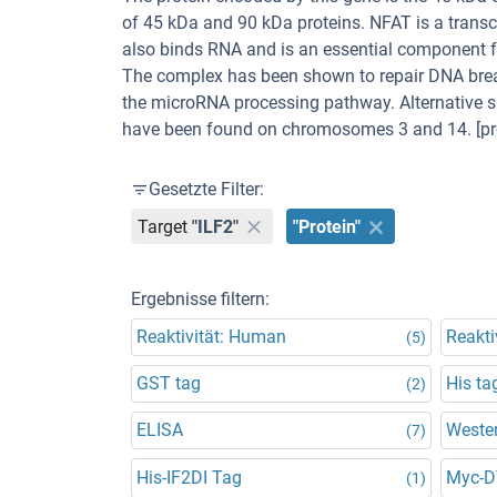
of 45 kDa and 90 kDa proteins. NFAT is a transcrip
also binds RNA and is an essential component fo
The complex has been shown to repair DNA brea
the microRNA processing pathway. Alternative sp
have been found on chromosomes 3 and 14. [pr
Gesetzte Filter:
Target
"ILF2"
"Protein"
Ergebnisse filtern:
Reaktivität: Human
Reakti
(5)
GST tag
His ta
(2)
ELISA
Wester
(7)
His-IF2DI Tag
Myc-
(1)