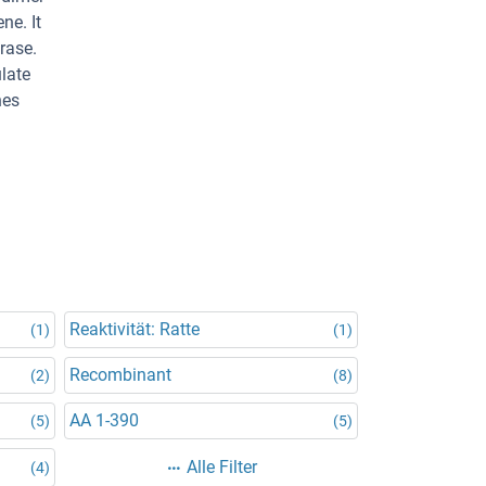
ne. It
rase.
late
nes
Reaktivität: Ratte
(1)
(1)
Recombinant
(2)
(8)
AA 1-390
(5)
(5)
Alle Filter
(4)