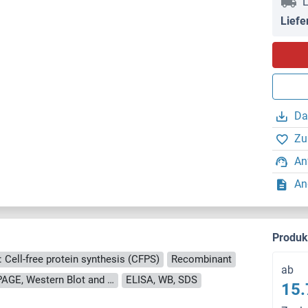
L
Liefe
Da
Zu
An
An
Produ
: Cell-free protein synthesis (CFPS)
Recombinant
ab
approximately 70-80 % as determined by SDS PAGE, Western Blot and analytical SEC (HPLC).
ELISA, WB, SDS
15.