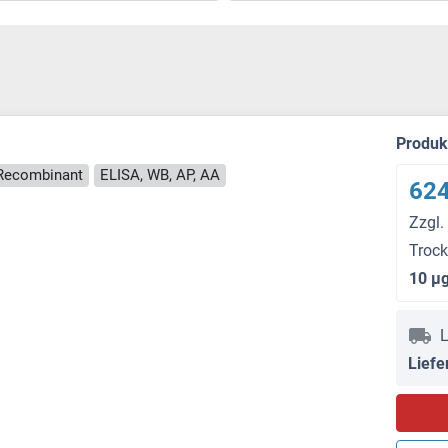
Produ
Recombinant
ELISA, WB, AP, AA
624
Zzgl.
Troc
10 μ
L
Liefe