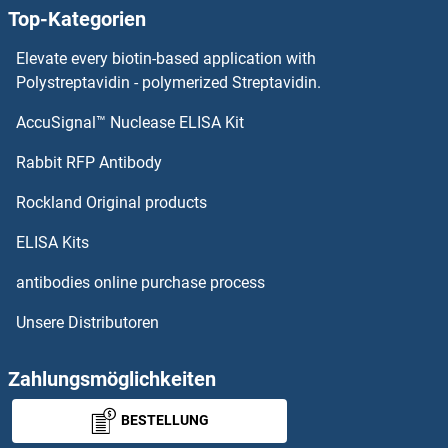
Top-Kategorien
HNRNPD/AUF1 ELISA Kits
Elevate every biotin-based application with
HNRNPC ELISA Kits
Polystreptavidin - polymerized Streptavidin.
AccuSignal™ Nuclease ELISA Kit
HNRNPAB ELISA Kits
Rabbit RFP Antibody
HOXB4 ELISA Kits
Rockland Original products
HOXB9 ELISA Kits
ELISA Kits
HOXD12 ELISA Kits
antibodies online purchase process
Unsere Distributoren
HP1BP3 ELISA Kits
HPCAL1 ELISA Kits
Zahlungsmöglichkeiten
BESTELLUNG
HPD ELISA Kits