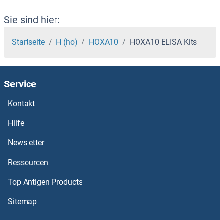
HNRPDL ELISA Kits
Sie sind hier:
HNRNPUL2 ELISA Kits
Startseite
H (ho)
HOXA10
HOXA10 ELISA Kits
HNRNPUL1 ELISA Kits
Service
HNRNPU ELISA Kits
Kontakt
HNRNPM ELISA Kits
Hilfe
HNRNPL ELISA Kits
Newsletter
Ressourcen
HNRNPK ELISA Kits
Top Antigen Products
HNRNPH1 ELISA Kits
Sitemap
HNRNPF ELISA Kits