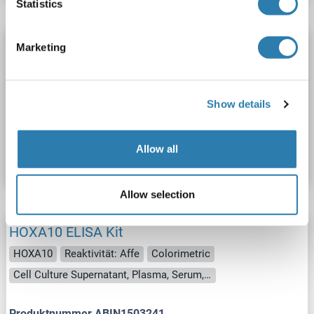
Statistics
HOXA10 ELISA Kit
Marketing
HOXA10
Reaktivität: Hund
Colorimetric
Cell Culture Supernatant, Plasma, Serum, Tissue Homogenate
Show details
Produktnummer ABIN1503240
Allow all
Datenblatt
Details
Allow selection
HOXA10 ELISA Kit
HOXA10
Reaktivität: Affe
Colorimetric
Cell Culture Supernatant, Plasma, Serum, Tissue Homogenate
Produktnummer ABIN1503241