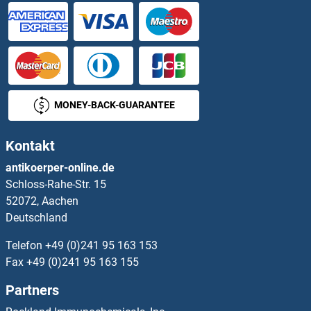
HPDL ELISA Kits
HPGDS ELISA Kits
HPR ELISA Kits
MONEY-BACK-GUARANTEE
HPS1 ELISA Kits
Kontakt
HPS3 ELISA Kits
antikoerper-online.de
Schloss-Rahe-Str. 15
HPS4 ELISA Kits
52072, Aachen
Deutschland
HPS5 ELISA Kits
Telefon
+49 (0)241 95 163 153
HPS6 ELISA Kits
Fax
+49 (0)241 95 163 155
Partners
HPSE ELISA Kits