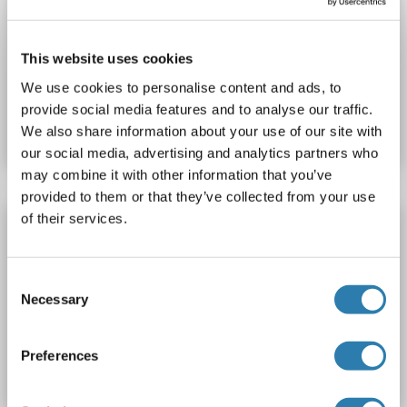
HOXA10
Reaktivität: Meerschweinchen
Colorimetric
Cell Culture Supernatant, Plasma, Serum, Tissue Homogenate
This website uses cookies
We use cookies to personalise content and ads, to
Produktnummer ABIN1503237
provide social media features and to analyse our traffic.
Datenblatt
Details
We also share information about your use of our site with
our social media, advertising and analytics partners who
may combine it with other information that you’ve
provided to them or that they’ve collected from your use
of their services.
HOXA10 ELISA Kit
HOXA10
Reaktivität: Kaninchen
Colorimetric
Consent
Cell Culture Supernatant, Plasma, Serum, Tissue Homogenate
Necessary
Selection
Produktnummer ABIN1503236
Preferences
Datenblatt
Details