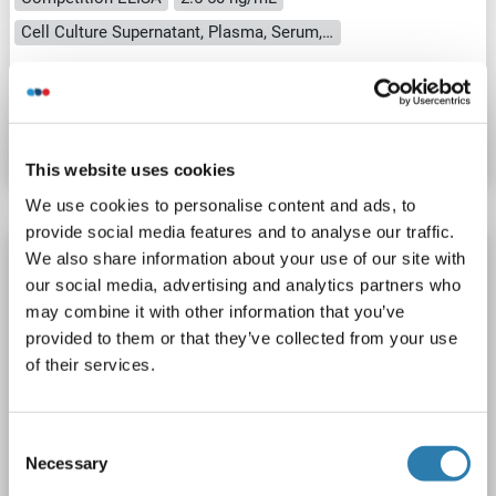
Cell Culture Supernatant, Plasma, Serum, Tissue Homogenate
Produktnummer ABIN1748096
Datenblatt
Details
This website uses cookies
We use cookies to personalise content and ads, to
provide social media features and to analyse our traffic.
HNRNPU ELISA Kit
We also share information about your use of our site with
our social media, advertising and analytics partners who
HNRNPU
Reaktivität: Kaninchen
Colorimetric
may combine it with other information that you’ve
Competition ELISA
2.5-50 ng/mL
provided to them or that they’ve collected from your use
Cell Culture Supernatant, Plasma, Serum, Tissue Homogenate
of their services.
Produktnummer ABIN1746873
Consent
Datenblatt
Details
Necessary
Selection