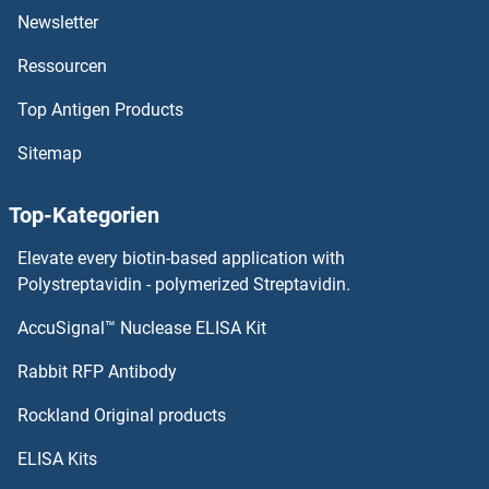
HNE ELISA Kits
Newsletter
Ressourcen
HMOX2 ELISA Kits
Top Antigen Products
HMOX1 ELISA Kits
Sitemap
HMMR ELISA Kits
Top-Kategorien
HMGN2 ELISA Kits
Elevate every biotin-based application with
HMGN1 ELISA Kits
Polystreptavidin - polymerized Streptavidin.
AccuSignal™ Nuclease ELISA Kit
HMGCS2 ELISA Kits
Rabbit RFP Antibody
HNRNPUL1 ELISA Kits
Rockland Original products
HNRNPUL2 ELISA Kits
ELISA Kits