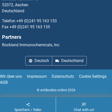
52072, Aachen
Deutschland
HOXB4 ELISA Kits
Telefon
+49 (0)241 95 163 153
HOXB9 ELISA Kits
Fax
+49 (0)241 95 163 155
Partners
HOXD12 ELISA Kits
Rockland Immunochemicals, Inc.
HP1BP3 ELISA Kits
Deutsch
Deutschland
HPCAL1 ELISA Kits
HPD ELISA Kits
Wir über uns
Impressum
Datenschutz
Cookie Settings
AGB
HPDL ELISA Kits
© antibodies-online 2026
HPGDS ELISA Kits
Speichern / Teilen
Chat with us!