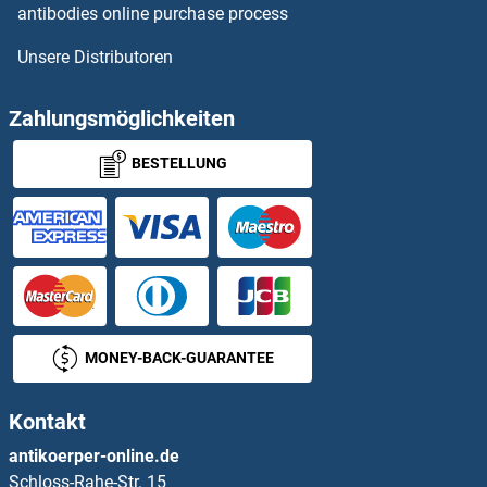
HNRPDL ELISA Kits
antibodies online purchase process
Unsere Distributoren
HNRPLL ELISA Kits
HOGA1 ELISA Kits
Zahlungsmöglichkeiten
BESTELLUNG
Homeobox B7 ELISA Kits
HOMER1 ELISA Kits
Homovanillic Acid ELISA Kits
HORMAD1 ELISA Kits
MONEY-BACK-GUARANTEE
HORMAD2 ELISA Kits
Kontakt
HOXA1 ELISA Kits
antikoerper-online.de
Schloss-Rahe-Str. 15
HOXA10 ELISA Kits