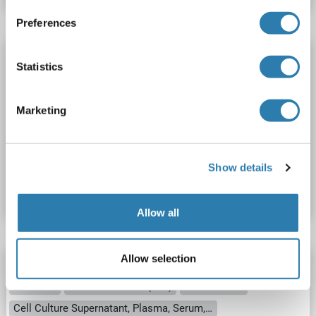
Preferences
HNRNPU ELISA Kit
Statistics
HNRNPU
Reaktivität: Hund
Colorimetric
Competition ELISA
2.5-50 ng/mL
Marketing
Cell Culture Supernatant, Plasma, Serum, Tissue Homogenate
Produktnummer ABIN1769222
Show details
Datenblatt
Details
Allow all
Allow selection
HNRNPU ELISA Kit
HNRNPU
Reaktivität: Rind (Kuh)
Colorimetric
Cell Culture Supernatant, Plasma, Serum, Tissue Homogenate