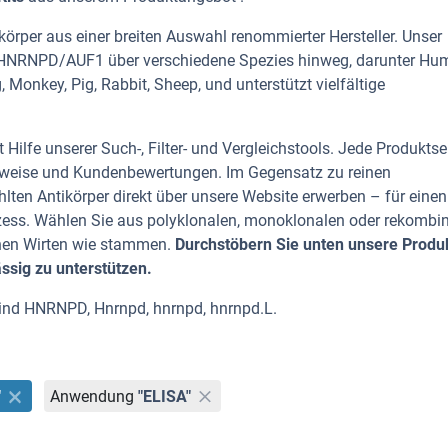
rper aus einer breiten Auswahl renommierter Hersteller. Unser
on HNRNPD/AUF1 über verschiedene Spezies hinweg, darunter Hu
 Monkey, Pig, Rabbit, Sheep, und unterstützt vielfältige
Hilfe unserer Such-, Filter- und Vergleichstools. Jede Produktse
rhinweise und Kundenbewertungen. Im Gegensatz zu reinen
lten Antikörper direkt über unsere Website erwerben – für einen
zess. Wählen Sie aus polyklonalen, monoklonalen oder rekombi
nen Wirten wie stammen.
Durchstöbern Sie unten unsere Produ
ässig zu unterstützen.
ind HNRNPD, Hnrnpd, hnrnpd, hnrnpd.L.
"
Anwendung
"ELISA"