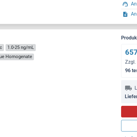
An
An
Produ
c
1.0-25 ng/mL
657
ssue Homogenate
Zzgl.
96 te
L
Liefe