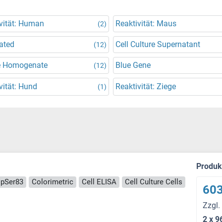
vität: Human
Reaktivität: Maus
(2)
ated
Cell Culture Supernatant
(12)
e Homogenate
Blue Gene
(12)
vität: Hund
Reaktivität: Ziege
(1)
Produ
pSer83
Colorimetric
Cell ELISA
Cell Culture Cells
603
Zzgl.
2 x 9