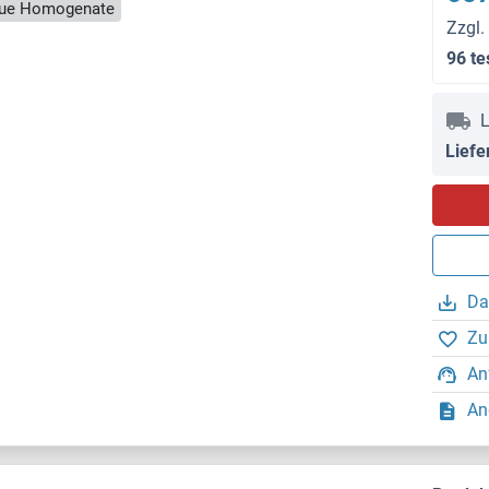
ssue Homogenate
Zzgl.
96 te
L
Liefe
Da
Zu
An
An