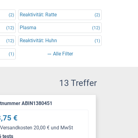
Reaktivität: Ratte
(2)
(2)
Plasma
(12)
(12)
Reaktivität: Huhn
(12)
(1)
Alle Filter
(1)
13 Treffer
ktnummer ABIN1380451
,75 €
 Versandkosten 20,00 € und MwSt
6 tests