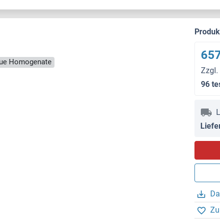
Produ
657
ssue Homogenate
Zzgl.
96 te
L
Liefe
Da
Zu