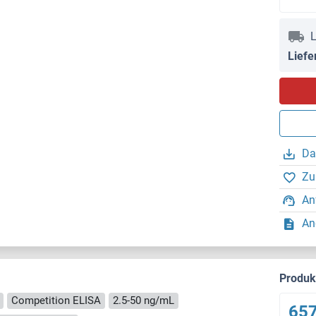
L
Liefe
Da
Zu
An
An
Produ
Competition ELISA
2.5-50 ng/mL
657