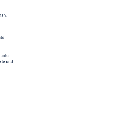
man,
ite
nanten
kte und