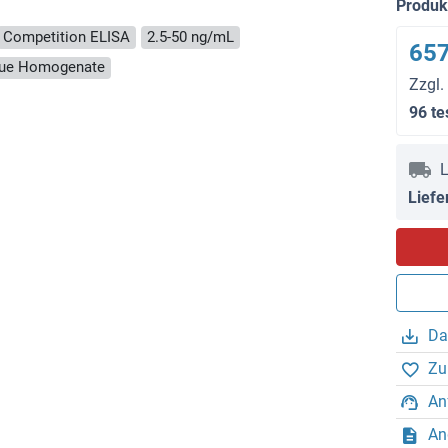
Produ
Competition ELISA
2.5-50 ng/mL
657
ssue Homogenate
Zzgl.
96 te
L
Liefe
Da
Zu
An
An