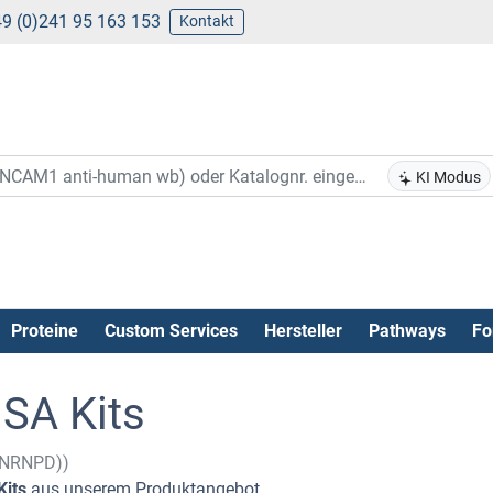
9 (0)241 95 163 153
Kontakt
KI Modus
Proteine
Custom Services
Hersteller
Pathways
Fo
SA Kits
(HNRNPD))
its
aus unserem Produktangebot .