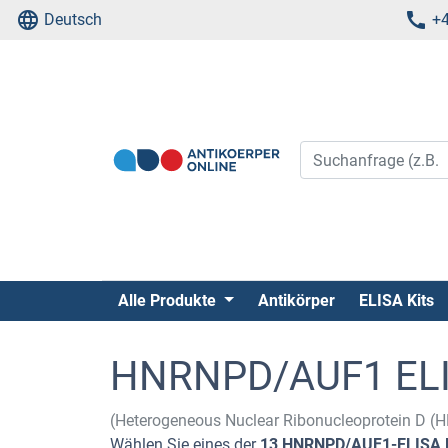
Deutsch
+4
Alle Produkte
Antikörper
ELISA Kits
HNRNPD/AUF1 ELI
(Heterogeneous Nuclear Ribonucleoprotein D 
Wählen Sie eines der
13 HNRNPD/AUF1-ELISA K