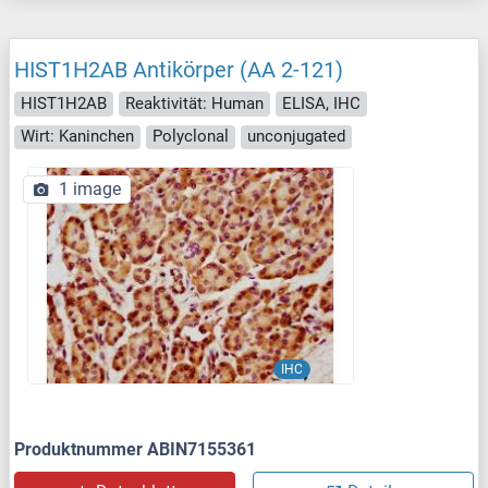
HIST1H2AB Antikörper (AA 2-121)
HIST1H2AB
Reaktivität: Human
ELISA, IHC
Wirt: Kaninchen
Polyclonal
unconjugated
1 image
IHC
Produktnummer ABIN7155361