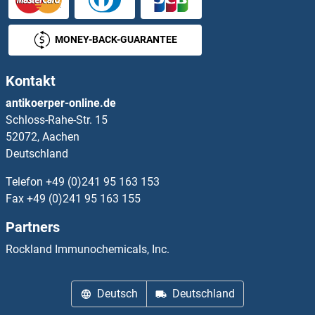
HIST1H2BH Antikörper
MONEY-BACK-GUARANTEE
HIST1H2BK Antikörper
Kontakt
HIST1H2BN Antikörper
antikoerper-online.de
Schloss-Rahe-Str. 15
HIST1H2BO Antikörper
52072, Aachen
Deutschland
HIST1H3A Antikörper
Telefon
+49 (0)241 95 163 153
HIST1H3D Antikörper
Fax
+49 (0)241 95 163 155
Partners
HIST1H3E Antikörper
Rockland Immunochemicals, Inc.
HIST1H4A Antikörper
Deutsch
Deutschland
HIST1H4H Antikörper