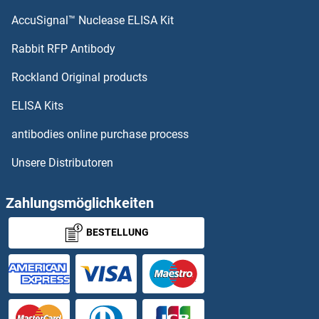
AccuSignal™ Nuclease ELISA Kit
HIST1H2AC Antikörper
Rabbit RFP Antibody
HIST1H2AD Antikörper
Rockland Original products
HIST1H2AE Antikörper
ELISA Kits
antibodies online purchase process
HIST1H2AG Antikörper
Unsere Distributoren
HIST1H2AH Antikörper
Zahlungsmöglichkeiten
HIST1H2AJ Antikörper
BESTELLUNG
HIST1H2AL Antikörper
HIST1H2BB Antikörper
HIST1H2BD Antikörper