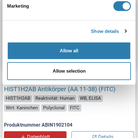
Marketing
HIST1H2AB Antikörper (AA 11-38) (Biotin)
HIST1H2AB
Reaktivität: Human
WB, ELISA
Wirt: Kaninchen
Polyclonal
Biotin
Show details
Produktnummer ABIN1902103
Allow all
Datenblatt
Details
Allow selection
HIST1H2AB Antikörper (AA 11-38) (FITC)
HIST1H2AB
Reaktivität: Human
WB, ELISA
Wirt: Kaninchen
Polyclonal
FITC
Produktnummer ABIN1902104
Datenblatt
Details