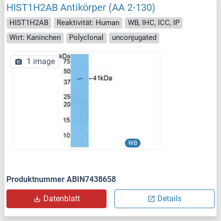
HIST1H2AB Antikörper (AA 2-130)
HIST1H2AB
Reaktivität: Human
WB, IHC, ICC, IP
Wirt: Kaninchen
Polyclonal
unconjugated
1 image
WB
Produktnummer ABIN7438658
Datenblatt
Details