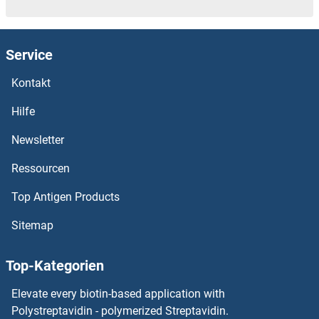
HIPK3 Antikörper
HIPK2 Antikörper
Service
HIPK1 Antikörper
Kontakt
HIP1R Antikörper
Hilfe
Newsletter
HIP1 Antikörper
Ressourcen
HINT3 Antikörper
Top Antigen Products
HINT2 Antikörper
Sitemap
HINT1 Antikörper
Top-Kategorien
HINFP Antikörper
Elevate every biotin-based application with
Polystreptavidin - polymerized Streptavidin.
HILS1 Antikörper