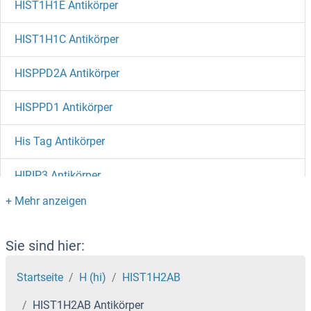
HIST1H1E Antikörper
HIST1H1C Antikörper
HISPPD2A Antikörper
HISPPD1 Antikörper
His Tag Antikörper
HIRIP3 Antikörper
HIRA Antikörper
Hippocalcin Antikörper
Sie sind hier:
HIPK4 Antikörper
Startseite
H (hi)
HIST1H2AB
HIST1H2AB Antikörper