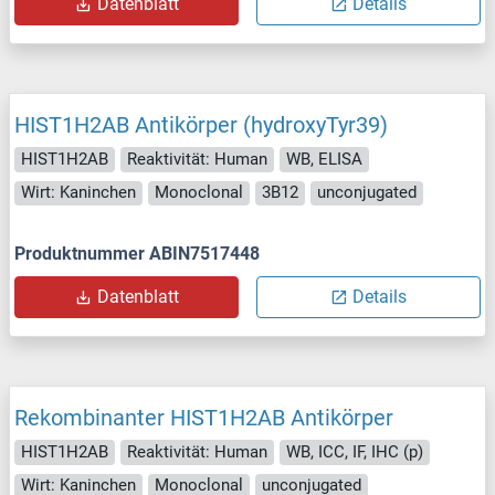
Datenblatt
Details
HIST1H2AB Antikörper (hydroxyTyr39)
HIST1H2AB
Reaktivität: Human
WB, ELISA
Wirt: Kaninchen
Monoclonal
3B12
unconjugated
Produktnummer ABIN7517448
Datenblatt
Details
Rekombinanter HIST1H2AB Antikörper
HIST1H2AB
Reaktivität: Human
WB, ICC, IF, IHC (p)
Wirt: Kaninchen
Monoclonal
unconjugated