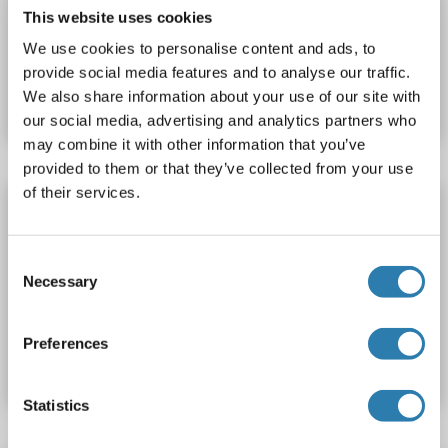
Wirt: Kaninchen
Polyclonal
APC
This website uses cookies
We use cookies to personalise content and ads, to
Produktnummer ABIN1902108
provide social media features and to analyse our traffic.
Datenblatt
Details
We also share information about your use of our site with
our social media, advertising and analytics partners who
may combine it with other information that you’ve
provided to them or that they’ve collected from your use
of their services.
HIST1H2AB Antikörper (AA 12-40) (PE)
HIST1H2AB
Reaktivität: Human
WB, ELISA, IHC, FACS
Consent
Wirt: Kaninchen
Polyclonal
PE
Necessary
Selection
Produktnummer ABIN1902111
Preferences
Datenblatt
Details
Statistics