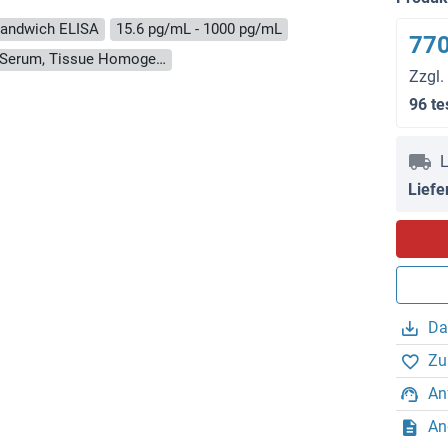
andwich ELISA
15.6 pg/mL - 1000 pg/mL
770
Cell Culture Supernatant, Cell Lysate, Plasma, Serum, Tissue Homogenate
Zzgl.
96 te
L
Liefe
Da
Zu
An
An