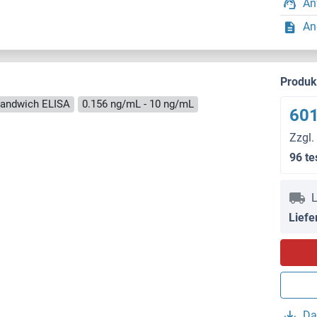
An
An
Produ
andwich ELISA
0.156 ng/mL - 10 ng/mL
601
Zzgl.
96 te
L
Liefe
Da