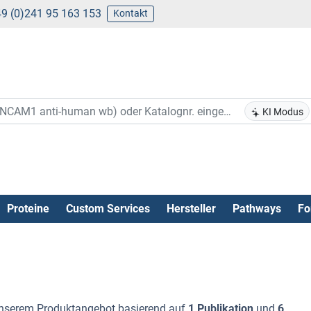
9 (0)241 95 163 153
Kontakt
KI Modus
Proteine
Custom Services
Hersteller
Pathways
Fo
nserem Produktangebot basierend auf
1 Publikation
und
6