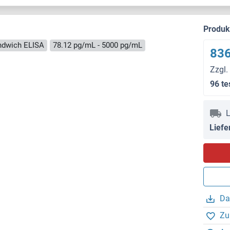
Produ
ndwich ELISA
78.12 pg/mL - 5000 pg/mL
836
Zzgl.
96 te
L
Liefe
Da
Zu