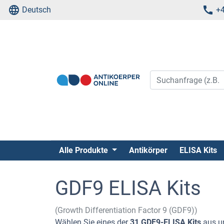
Deutsch
+4
Alle Produkte
Antikörper
ELISA Kits
GDF9 ELISA Kits
(Growth Differentiation Factor 9 (GDF9))
Wählen Sie eines der
31 GDF9-ELISA Kits
aus u