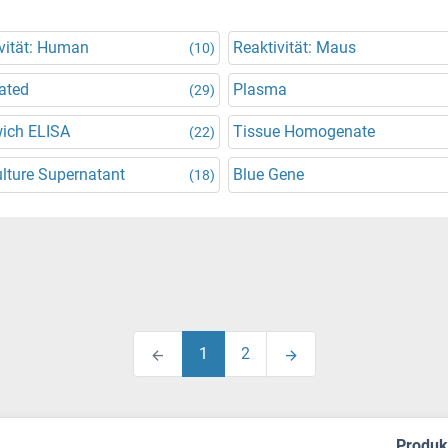
vität: Human
Reaktivität: Maus
(10)
ated
Plasma
(29)
ich ELISA
Tissue Homogenate
(22)
ulture Supernatant
Blue Gene
(18)
1
2
Produ