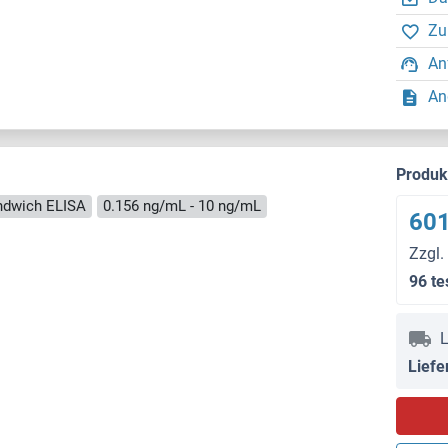
Zu
An
An
Produ
ndwich ELISA
0.156 ng/mL - 10 ng/mL
601
Zzgl.
96 te
L
Liefe