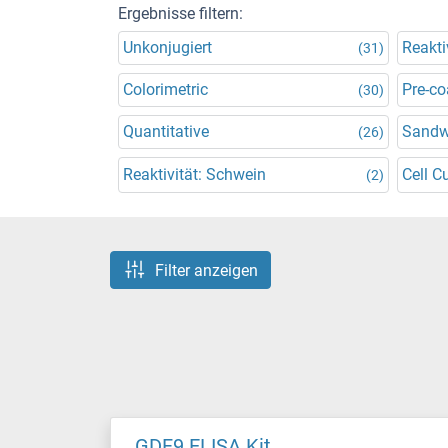
Ergebnisse filtern:
Unkonjugiert
Reakti
(31)
Colorimetric
Pre-co
(30)
Quantitative
Sandw
(26)
Reaktivität: Schwein
Cell C
(2)
Filter anzeigen
GDF9 ELISA Kit