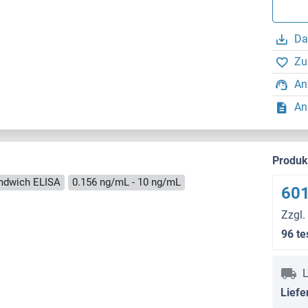
Da
Zu
An
An
Produ
ndwich ELISA
0.156 ng/mL - 10 ng/mL
601
Zzgl.
96 te
L
Liefe