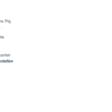
w, Pig,
.
ite
nanten
stellen