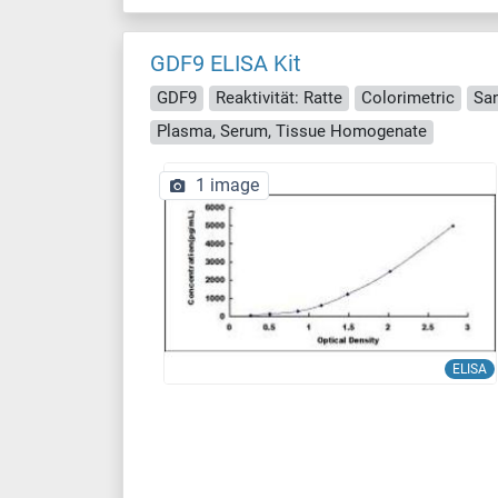
GDF9 ELISA Kit
GDF9
Reaktivität: Ratte
Colorimetric
Sa
Plasma, Serum, Tissue Homogenate
1 image
ELISA