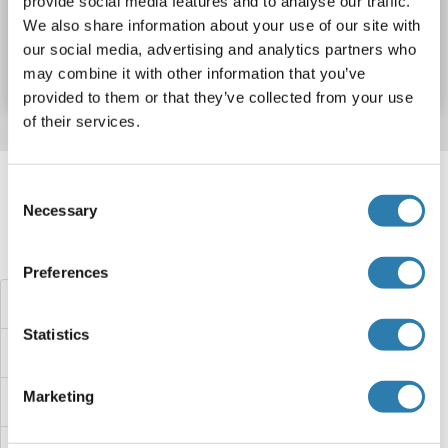
provide social media features and to analyse our traffic.
We also share information about your use of our site with
Produktnummer ABIN1134815
our social media, advertising and analytics partners who
Datenblatt
Details
may combine it with other information that you’ve
provided to them or that they’ve collected from your use
of their services.
Target information, Synonyms, Latest
Consent
references
Necessary
Selection
Haben Sie etwas anderes gesucht?
Preferences
GFM2 ELISA Kits
Statistics
GFM1 ELISA Kits
Marketing
GFER ELISA Kits