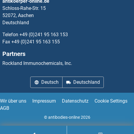
antikoerper-online.de
Schloss-Rahe-Str. 15
GGT7 ELISA Kits
52072, Aachen
Deutschland
GHITM ELISA Kits
Telefon
+49 (0)241 95 163 153
Ghrelin ELISA Kits
Fax
+49 (0)241 95 163 155
Partners
GHRH ELISA Kits
Rockland Immunochemicals, Inc.
GHRHR ELISA Kits
Deutsch
Deutschland
GHSR ELISA Kits
GIN1 ELISA Kits
Wir über uns
Impressum
Datenschutz
Cookie Settings
AGB
GIPR ELISA Kits
© antibodies-online 2026
Girdin ELISA Kits