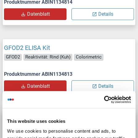
Produktnummer ABIN1134814
Datenblatt
Details
GFOD2 ELISA Kit
GFOD2
Reaktivität: Rind (Kuh)
Colorimetric
Produktnummer ABIN1134813
Datenblatt
Details
GFOD2 ELISA Kit
This website uses cookies
GFOD2
Reaktivität: Maus
Colorimetric
We use cookies to personalise content and ads, to