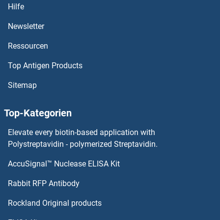
Hilfe
GDF6 ELISA Kits
Newsletter
Ressourcen
GDF5 ELISA Kits
Top Antigen Products
GDF3 ELISA Kits
Sitemap
GDF2 ELISA Kits
Top-Kategorien
GDF15 ELISA Kits
Elevate every biotin-based application with
GDF11 ELISA Kits
Polystreptavidin - polymerized Streptavidin.
AccuSignal™ Nuclease ELISA Kit
GDF10 ELISA Kits
Rabbit RFP Antibody
GFPT1 ELISA Kits
Rockland Original products
GFPT2 ELISA Kits