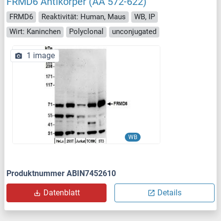
FRMD6 Antikörper (AA 572-622)
FRMD6
Reaktivität: Human, Maus
WB, IP
Wirt: Kaninchen
Polyclonal
unconjugated
1 image
WB
Produktnummer ABIN7452610
Datenblatt
Details