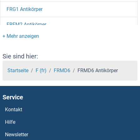
FRG1 Antikörper
FREM2 Antikörper
FREM1 Antikörper
Free PSA Antikörper
Sie sind hier:
Frataxin Antikörper
Startseite
F (fr)
FRMD6
FRMD6 Antikörper
FRAT2 Antikörper
Service
FRAT1 Antikörper
Kontakt
FRAS1 Antikörper
Hilfe
FRA10AC1 Antikörper
Newsletter