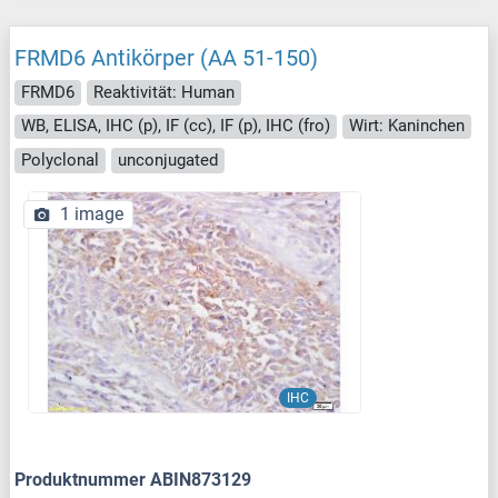
FRMD6 Antikörper (AA 51-150)
FRMD6
Reaktivität: Human
WB, ELISA, IHC (p), IF (cc), IF (p), IHC (fro)
Wirt: Kaninchen
Polyclonal
unconjugated
1 image
IHC
Produktnummer ABIN873129