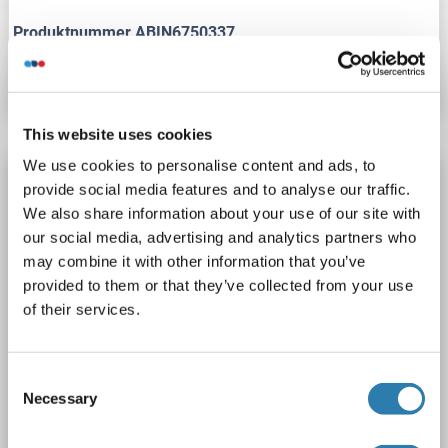
Produktnummer ABIN6750337
Datenblatt
Details
This website uses cookies
We use cookies to personalise content and ads, to
FRMD6 Antikörper (AA 276-325)
provide social media features and to analyse our traffic.
FRMD6
Reaktivität: Human
WB
Wirt: Kaninchen
We also share information about your use of our site with
our social media, advertising and analytics partners who
Polyclonal
unconjugated
may combine it with other information that you’ve
provided to them or that they’ve collected from your use
1 image
of their services.
Consent
Necessary
Selection