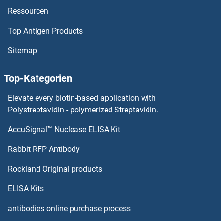
Ressourcen
FPR3 Antikörper
Top Antigen Products
FPR2 Antikörper
Sitemap
FPR1 Antikörper
Top-Kategorien
FPGT Antikörper
Elevate every biotin-based application with
FPGS Antikörper
Polystreptavidin - polymerized Streptavidin.
AccuSignal™ Nuclease ELISA Kit
FPB Antikörper
Rabbit RFP Antibody
FRMD7 Antikörper
Rockland Original products
FRMD8 Antikörper
ELISA Kits
FRMPD1 Antikörper
antibodies online purchase process