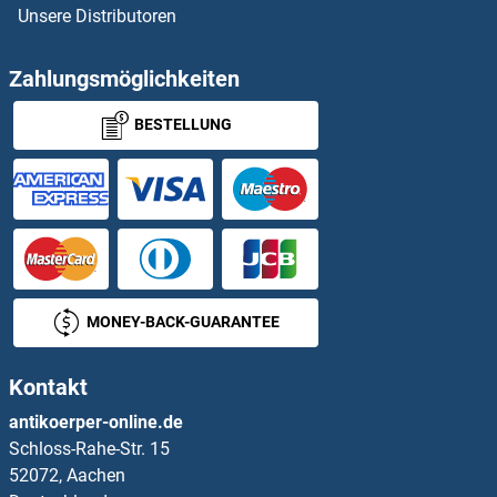
Unsere Distributoren
FRMPD2 Antikörper
FRMPD4 Antikörper
Zahlungsmöglichkeiten
BESTELLUNG
FRS2 Antikörper
FRS3 Antikörper
FRY Antikörper
FRY-Like Antikörper
MONEY-BACK-GUARANTEE
FRZB Antikörper
Kontakt
FSBP Antikörper
antikoerper-online.de
Schloss-Rahe-Str. 15
FSCB Antikörper
52072, Aachen