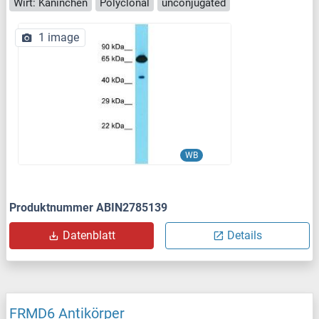
Wirt: Kaninchen
Polyclonal
unconjugated
1 image
WB
Produktnummer ABIN2785139
Datenblatt
Details
FRMD6 Antikörper