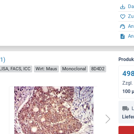
Da
Zu
An
An
1)
Produ
LISA, FACS, ICC
Wirt: Maus
Monoclonal
8D4D2
498
Zzgl.
100 
L
Liefe