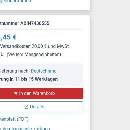
gebot anfordern
ktnummer ABIN7430555
,45 €
 Versandkosten 20,00 € und MwSt
μL
(Weitere Mengeneinheiten)
ieferung nach:
Deutschland
rung in 11 bis 15 Werktagen
IF
In den Warenkorb
Details
tenblatt (PDF)
r Vergleichsliste zufügen