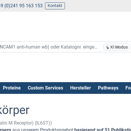
9 (0)241 95 163 153
Kontakt
KI Modus
Proteine
Custom Services
Hersteller
Pathways
Fo
körper
atin M Receptor) (IL6ST))
rpern
aus unserem Produktangebot
basierend auf 51 Publikat