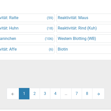
vität: Ratte
Reaktivität: Maus
(59)
vität: Huhn
Reaktivität: Rind (Kuh)
(18)
Kaninchen
Western Blotting (WB)
(106)
vität: Affe
Biotin
(6)
1
2
3
4
…
7
8