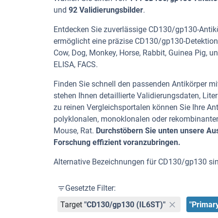
und
92 Validierungsbilder
.
Entdecken Sie zuverlässige CD130/gp130-Antikör
ermöglicht eine präzise CD130/gp130-Detektion 
Cow, Dog, Monkey, Horse, Rabbit, Guinea Pig, un
ELISA, FACS.
Finden Sie schnell den passenden Antikörper mit
stehen Ihnen detaillierte Validierungsdaten, L
zu reinen Vergleichsportalen können Sie Ihre An
polyklonalen, monoklonalen oder rekombinanten
Mouse, Rat.
Durchstöbern Sie unten unsere Aus
Forschung effizient voranzubringen.
Alternative Bezeichnungen für CD130/gp130 sind I
Gesetzte Filter:
Target
"CD130/gp130 (IL6ST)"
"Primar