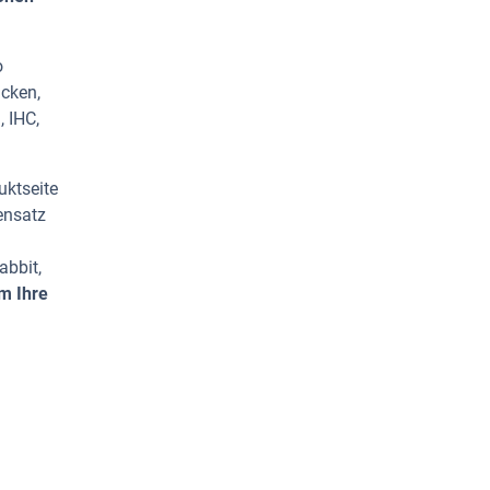
o
icken,
, IHC,
uktseite
ensatz
abbit,
m Ihre