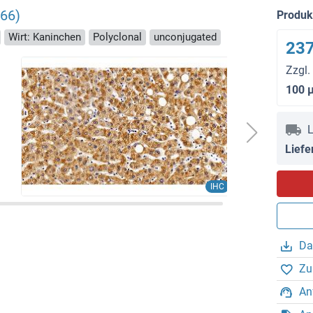
66)
Produ
Wirt: Kaninchen
Polyclonal
unconjugated
237
Zzgl.
100 
L
Liefe
IHC
Da
Zu
An