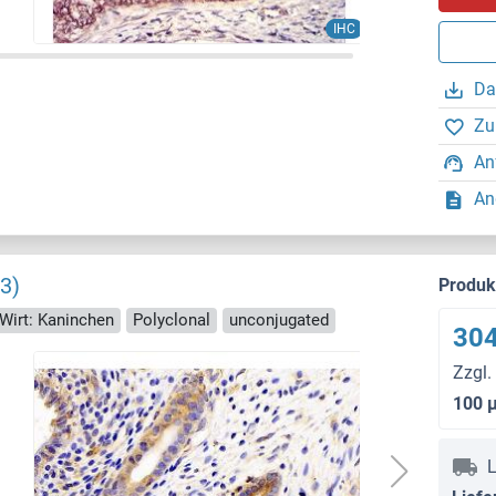
IHC
Da
Zu
An
An
3)
Produ
Wirt: Kaninchen
Polyclonal
unconjugated
304
Zzgl.
100 
L