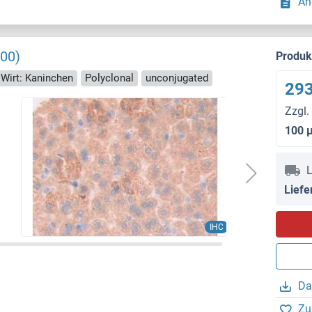
An
00)
Produ
Wirt: Kaninchen
Polyclonal
unconjugated
293
Zzgl.
100 
L
Liefe
IHC
Da
Zu