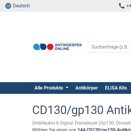
Deutsch
+4
Alle Produkte
Antikörper
ELISA Kits
CD130/gp130 Anti
(Interleukin 6 Signal Transducer (Gp130, Oncost
Wählen Sie einen von
144 CD130/gp130-Antikö