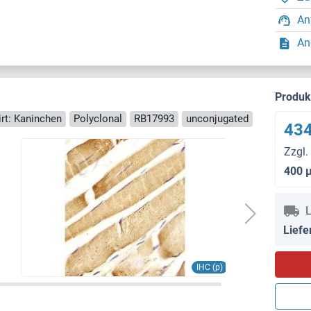
An
An
Produ
rt: Kaninchen
Polyclonal
RB17993
unconjugated
434
Zzgl.
400 
L
Liefe
IHC (p)