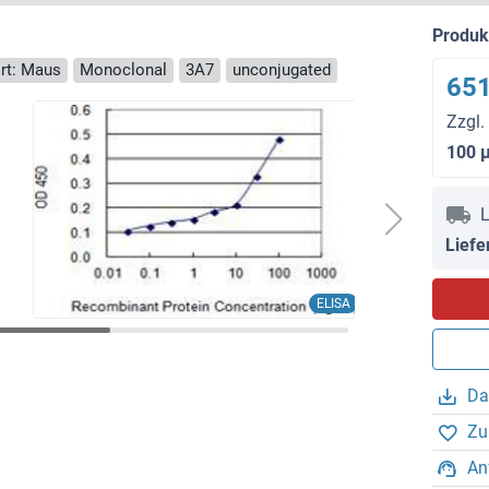
Produ
rt: Maus
Monoclonal
3A7
unconjugated
651
Zzgl.
100 
L
Liefe
ELISA
Da
Zu
An