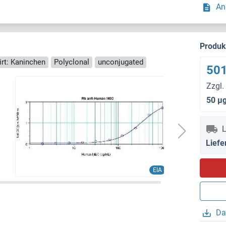
An
Produ
rt: Kaninchen
Polyclonal
unconjugated
501
Zzgl.
50 μ
L
Liefe
EIA
Da