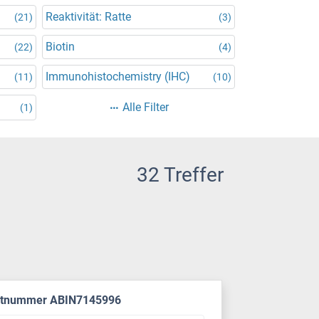
Reaktivität: Ratte
(21)
(3)
Biotin
(22)
(4)
Immunohistochemistry (IHC)
(11)
(10)
Alle Filter
(1)
32 Treffer
ktnummer ABIN7145996