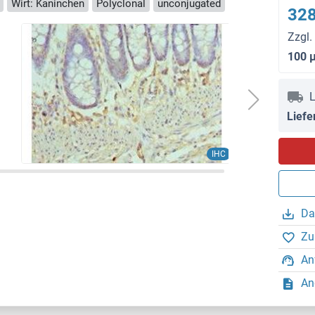
Wirt: Kaninchen
Polyclonal
unconjugated
328
Zzgl.
100 
L
Liefe
IHC
Da
Zu
An
An