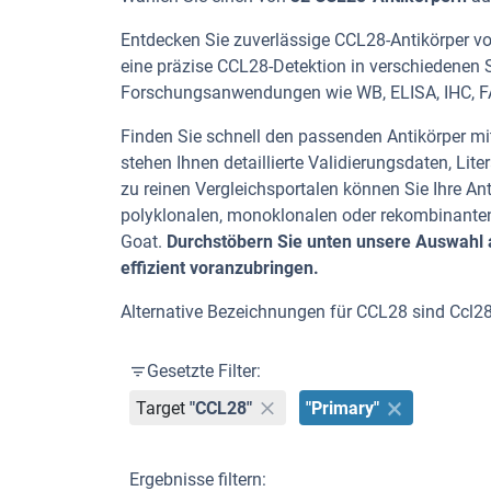
Entdecken Sie zuverlässige CCL28-Antikörper von
eine präzise CCL28-Detektion in verschiedenen S
Forschungsanwendungen wie WB, ELISA, IHC, F
Finden Sie schnell den passenden Antikörper mit
stehen Ihnen detaillierte Validierungsdaten, L
zu reinen Vergleichsportalen können Sie Ihre An
polyklonalen, monoklonalen oder rekombinanten
Goat.
Durchstöbern Sie unten unsere Auswahl a
effizient voranzubringen.
Alternative Bezeichnungen für CCL28 sind Ccl2
Gesetzte Filter:
Target
"CCL28"
"Primary"
Ergebnisse filtern: