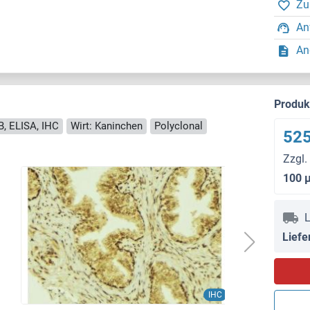
Zu
An
An
Produ
, ELISA, IHC
Wirt: Kaninchen
Polyclonal
525
Zzgl.
100 
L
Liefe
IHC