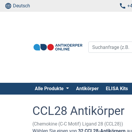
Deutsch
+4
Alle Produkte
Antikörper
ELISA Kits
CCL28 Antikörper
(Chemokine (C-C Motif) Ligand 28 (CCL28))
Wählen Sie einen von
32 CCL28-Antikörpern
au