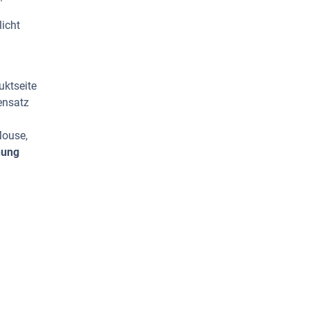
licht
uktseite
ensatz
Mouse,
hung