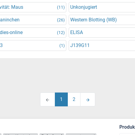
vität: Maus
Unkonjugiert
(11)
Kaninchen
Western Blotting (WB)
(26)
dies-online
ELISA
(12)
3
J139G11
(1)
1
2
Produ