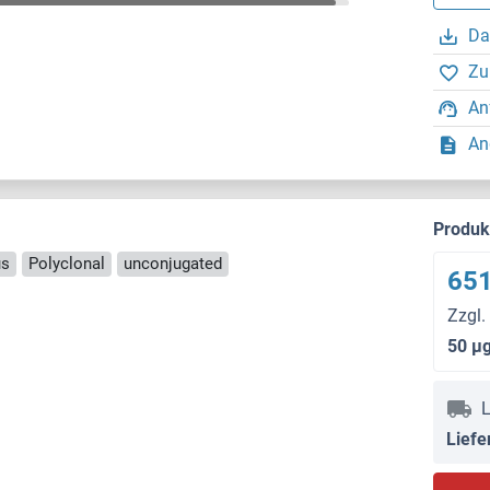
Da
Zu
An
An
Produ
us
Polyclonal
unconjugated
651
Zzgl.
50 μ
L
Liefe