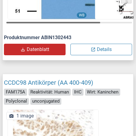
WB
Produktnummer ABIN1302443
Datenblatt
Details
CCDC98 Antikörper (AA 400-409)
FAM175A
Reaktivität: Human
IHC
Wirt: Kaninchen
Polyclonal
unconjugated
1 image