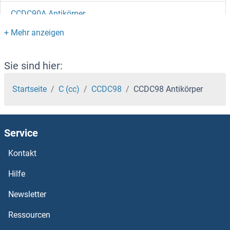
CCDC90A Antikörper
CCDC9 Antikörper
CCDC89 Antikörper
Sie sind hier:
CCDC88B Antikörper
Startseite
C (cc)
CCDC98
CCDC98 Antikörper
CCDC87 Antikörper
Service
CCDC86 Antikörper
Kontakt
CCDC85C Antikörper
Hilfe
CCDC85B Antikörper
Newsletter
Ressourcen
CCDC84 Antikörper