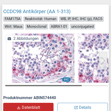
CCDC98 Antikörper (AA 1-313)
FAM175A
Reaktivität: Human
WB, IP, IHC, IHC (p), FACS
Wirt: Maus
Monoclonal
ABRA1-01
unconjugated
2 Abbildungen
IHC
Produktnummer ABIN574440
Datenblatt
Details