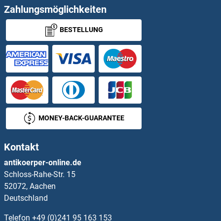
CCL11 Antikörper
Zahlungsmöglichkeiten
BESTELLUNG
Ccl12 Antikörper
CCL13 Antikörper
CCL14 Antikörper
CCL15 Antikörper
MONEY-BACK-GUARANTEE
CCL16 Antikörper
Kontakt
CCL17 Antikörper
antikoerper-online.de
Schloss-Rahe-Str. 15
CCL18 Antikörper
52072, Aachen
Deutschland
CCL19 Antikörper
Telefon
+49 (0)241 95 163 153