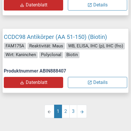
Datenblatt
Details
CCDC98 Antikörper (AA 51-150) (Biotin)
FAM175A
Reaktivität: Maus
WB, ELISA, IHC (p), IHC (fro)
Wirt: Kaninchen
Polyclonal
Biotin
Produktnummer ABIN888407
Datenblatt
Details
1
2
3