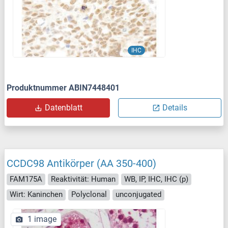
IHC
Produktnummer ABIN7448401
Datenblatt
Details
CCDC98 Antikörper (AA 350-400)
FAM175A
Reaktivität: Human
WB, IP, IHC, IHC (p)
Wirt: Kaninchen
Polyclonal
unconjugated
1 image