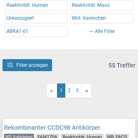
Reaktivität: Human
Reaktivität: Maus
Unkonjugiert
Wirt: Kaninchen
ABRA1-01
Alle Filter
55 Treffer
Filter anzeigen
1
2
3
Rekombinanter CCDC98 Antikörper
KD Validated
FAM175A
Reaktivität: Human
WB, FACS