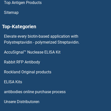
Top Antigen Products
CCDC83 Antikörper
Sitemap
CCDC82 Antikörper
Top-Kategorien
CCDC81 Antikörper
Elevate every biotin-based application with
CCDC80 Antikörper
Polystreptavidin - polymerized Streptavidin.
AccuSignal™ Nuclease ELISA Kit
CCDC8 Antikörper
Rabbit RFP Antibody
CCHCR1 Antikörper
Rockland Original products
CCK8 Antikörper
ELISA Kits
CCKAR Antikörper
antibodies online purchase process
Unsere Distributoren
CCKBR Antikörper