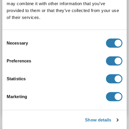
FAM175A
Reaktivität: Human, Maus
WB, IHC (p), EIA
may combine it with other information that you’ve
Wirt: Kaninchen
Polyclonal
unconjugated
provided to them or that they’ve collected from your use
of their services.
2 Abbildungen
Consent
Necessary
Selection
Preferences
WB
Statistics
Produktnummer ABIN499595
Marketing
Datenblatt
Details
Show details