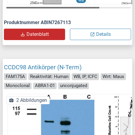
WB
Produktnummer ABIN7267113
Datenblatt
Details
CCDC98 Antikörper (N-Term)
FAM175A
Reaktivität: Human
WB, IP, ICFC
Wirt: Maus
Monoclonal
ABRA1-01
unconjugated
2 Abbildungen