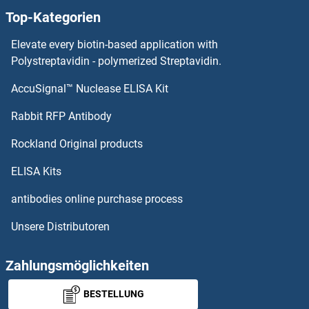
Top-Kategorien
Bladder Cancer Associated Protein ELISA Kits
Elevate every biotin-based application with
BIRC6 ELISA Kits
Polystreptavidin - polymerized Streptavidin.
AccuSignal™ Nuclease ELISA Kit
BIRC3 ELISA Kits
Rabbit RFP Antibody
BMP7 ELISA Kits
Rockland Original products
BMP8A ELISA Kits
ELISA Kits
BMP8B ELISA Kits
antibodies online purchase process
Unsere Distributoren
BMPER ELISA Kits
BMPR1B ELISA Kits
Zahlungsmöglichkeiten
BESTELLUNG
BMPR2 ELISA Kits