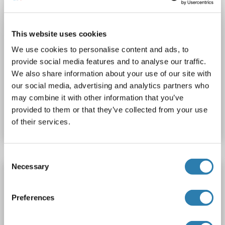
This website uses cookies
We use cookies to personalise content and ads, to
provide social media features and to analyse our traffic.
ELISA
We also share information about your use of our site with
our social media, advertising and analytics partners who
may combine it with other information that you’ve
Produktnummer ABIN5510746
provided to them or that they’ve collected from your use
Datenblatt
Details
of their services.
Consent
Necessary
Selection
BMP6 ELISA Kit
BMP6
Reaktivität: Ratte
AA 368-506
Colorimetric
Preferences
Sandwich ELISA