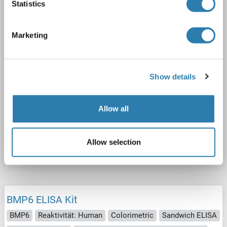
1 image
Statistics
Marketing
Show details
ELISA
Allow all
Produktnummer ABIN5510747
Allow selection
Datenblatt
Details
BMP6 ELISA Kit
BMP6
Reaktivität: Human
Colorimetric
Sandwich ELISA