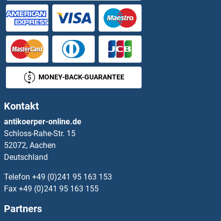
BMX ELISA Kits
BNIP3L/NIX ELISA Kits
BNIPL ELISA Kits
MONEY-BACK-GUARANTEE
BNP ELISA Kits
Kontakt
BOC ELISA Kits
antikoerper-online.de
Schloss-Rahe-Str. 15
BOD1 ELISA Kits
52072, Aachen
Deutschland
BOK ELISA Kits
Telefon
+49 (0)241 95 163 153
Bone Morphogenetic Protein Receptor 1A ELISA Kits
Fax
+49 (0)241 95 163 155
Partners
BORA ELISA Kits