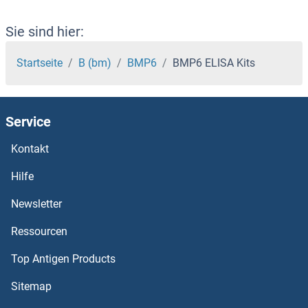
BMP and Activin Membrane-Bound Inhibitor Homolog ELISA Kits
Sie sind hier:
BMI1 Polycomb Ring Finger Oncogene ELISA Kits
Startseite
B (bm)
BMP6
BMP6 ELISA Kits
BMF ELISA Kits
Service
BLVRB ELISA Kits
Kontakt
Block of Proliferation 1 ELISA Kits
Hilfe
BLOC1S1 ELISA Kits
Newsletter
Ressourcen
BLMH ELISA Kits
Top Antigen Products
BLM ELISA Kits
Sitemap
BLK ELISA Kits