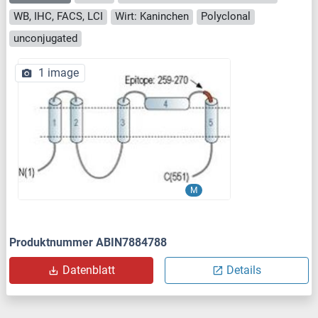
WB, IHC, FACS, LCI
Wirt: Kaninchen
Polyclonal
unconjugated
1 image
M
Produktnummer ABIN7884788
Datenblatt
Details