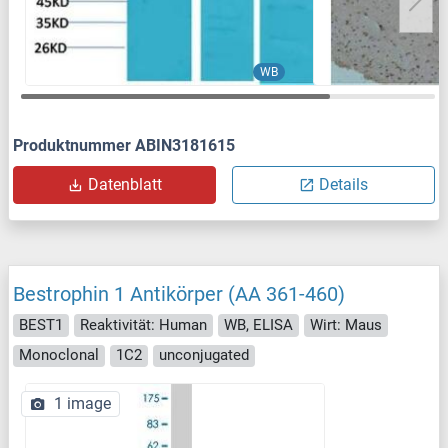
WB
Produktnummer ABIN3181615
Datenblatt
Details
Bestrophin 1 Antikörper (AA 361-460)
BEST1
Reaktivität: Human
WB, ELISA
Wirt: Maus
Monoclonal
1C2
unconjugated
1 image