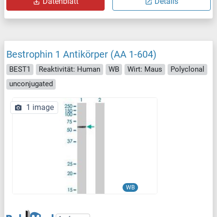
Datenblatt
Details
Bestrophin 1 Antikörper (AA 1-604)
BEST1
Reaktivität: Human
WB
Wirt: Maus
Polyclonal
unconjugated
1 image
WB