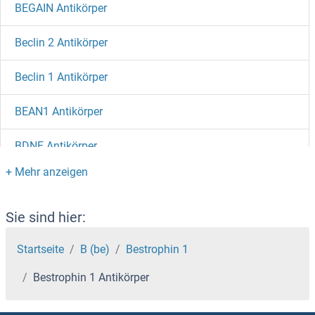
BEGAIN Antikörper
Beclin 2 Antikörper
Beclin 1 Antikörper
BEAN1 Antikörper
BDNF Antikörper
BDKRB2 Antikörper
BDKRB1 Antikörper
Sie sind hier:
BDH2 Antikörper
Startseite
B (be)
Bestrophin 1
Bestrophin 1 Antikörper
BDH1 Antikörper