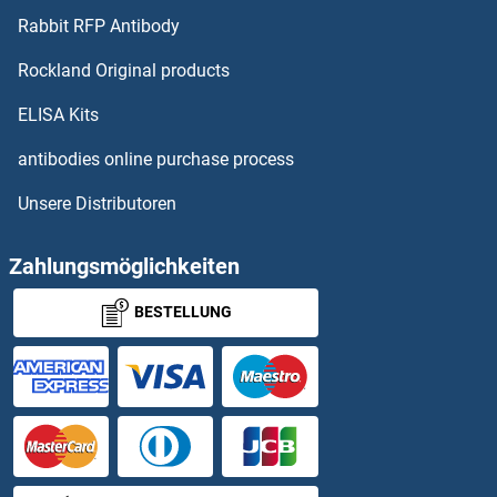
Rabbit RFP Antibody
Bestrophin 3 Antikörper
Rockland Original products
Bestrophin 4 Antikörper
ELISA Kits
antibodies online purchase process
BET1 Antikörper
Unsere Distributoren
BET1L Antikörper
Zahlungsmöglichkeiten
beta 2 Adrenergic Receptor Antikörper
BESTELLUNG
beta Actin Antikörper
beta Amyloid Antikörper
beta Arrestin 1 Antikörper
beta Catenin Antikörper