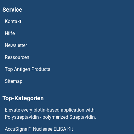
BCS1L Antikörper
Service
BCR Antikörper
Kontakt
BCORL1 Antikörper
Hilfe
Newsletter
BCOR Antikörper
Ressourcen
BCO2 Antikörper
Top Antigen Products
BCMO1 Antikörper
Sitemap
BCLAF1 Antikörper
Top-Kategorien
BCL9L Antikörper
Elevate every biotin-based application with
Polystreptavidin - polymerized Streptavidin.
BCL9 Antikörper
AccuSignal™ Nuclease ELISA Kit
Bestrophin 2 Antikörper