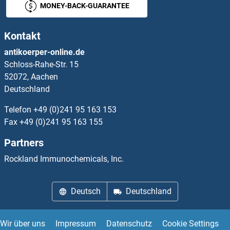
MONEY-BACK-GUARANTEE
beta Defensin 1 Antikörper
Kontakt
beta Endorphin Antikörper
antikoerper-online.de
Schloss-Rahe-Str. 15
Beta Lactoglobulin Antikörper
52072, Aachen
Deutschland
beta Synuclein Antikörper
Telefon
+49 (0)241 95 163 153
beta-2-Microglobulin Antikörper
Fax
+49 (0)241 95 163 155
Partners
beta-Lactamase Antikörper
Rockland Immunochemicals, Inc.
beta-Thromboglobulin Antikörper
Deutsch
Deutschland
Betacellulin Antikörper
BEX1 Antikörper
Wir über uns
Impressum
Datenschutz
Cookie Settings