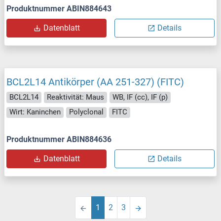
Produktnummer ABIN884643
Datenblatt
Details
BCL2L14 Antikörper (AA 251-327) (FITC)
BCL2L14
Reaktivität: Maus
WB, IF (cc), IF (p)
Wirt: Kaninchen
Polyclonal
FITC
Produktnummer ABIN884636
Datenblatt
Details
1
2
3