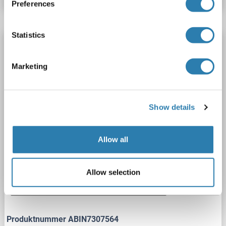
Preferences
Statistics
BCL2L14 Antikörper
BCL2L14
Reaktivität: Human, Maus, Ratte
WB, IF
Marketing
Wirt: Kaninchen
Polyclonal
unconjugated
2 Abbildungen
Show details
Allow all
Allow selection
WB
Produktnummer ABIN7307564