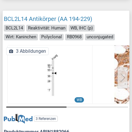
BCL2L14 Antikörper (AA 194-229)
BCL2L14
Reaktivität: Human
WB, IHC (p)
Wirt: Kaninchen
Polyclonal
RB0968
unconjugated
3 Abbildungen
WB
3 Referenzen
Produktnummer ABIN1882066