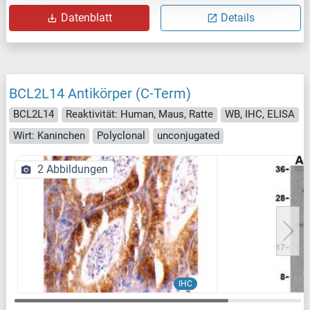
Datenblatt
Details
BCL2L14 Antikörper (C-Term)
BCL2L14
Reaktivität: Human, Maus, Ratte
WB, IHC, ELISA
Wirt: Kaninchen
Polyclonal
unconjugated
2 Abbildungen
IHC