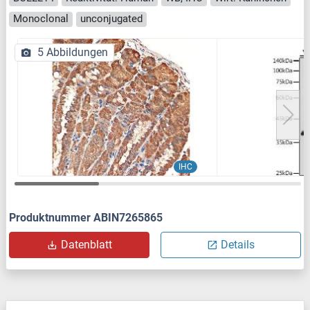
Monoclonal
unconjugated
5 Abbildungen
IHC
Produktnummer ABIN7265865
Datenblatt
Details