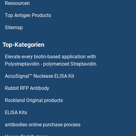
Ressourcen
BCDIN3D Antikörper
Top Antigen Products
BCCIP Antikörper
Sitemap
BCAT2 Antikörper
Top-Kategorien
BCAS3 Antikörper
Elevate every biotin-based application with
BCAS2 Antikörper
Polystreptavidin - polymerized Streptavidin.
AccuSignal™ Nuclease ELISA Kit
BCAS1 Antikörper
Rabbit RFP Antibody
BCL2L2 Antikörper
Rockland Original products
BCL3 Antikörper
ELISA Kits
BCL6 Antikörper
antibodies online purchase process