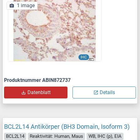
1 image
IHC
Produktnummer ABIN872737
Datenblatt
Details
BCL2L14 Antikörper (BH3 Domain, Isoform 3)
BCL2L14
Reaktivität: Human, Maus
WB, IHC (p), EIA