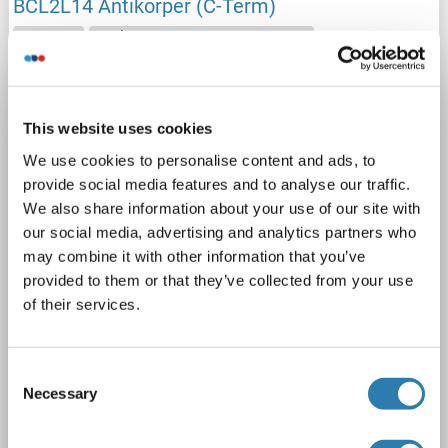
BCL2L14 Antikörper (C-Term)
BCL2L14
Reaktivität: Human, Maus, Ratte
WB, IHC (p), EIA
Wirt: Kaninchen
Polyclonal
unconjugated
This website uses cookies
2 Abbildungen
We use cookies to personalise content and ads, to
provide social media features and to analyse our traffic.
We also share information about your use of our site with
our social media, advertising and analytics partners who
may combine it with other information that you’ve
provided to them or that they’ve collected from your use
of their services.
WB
Consent
Produktnummer ABIN783818
Necessary
Selection
Datenblatt
Details