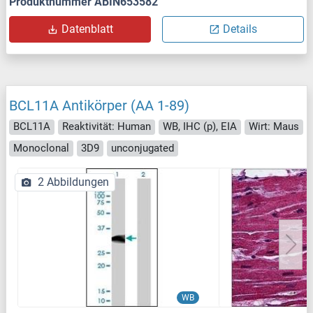
Produktnummer ABIN653582
Datenblatt
Details
BCL11A Antikörper (AA 1-89)
BCL11A
Reaktivität: Human
WB, IHC (p), EIA
Wirt: Maus
Monoclonal
3D9
unconjugated
2 Abbildungen
WB