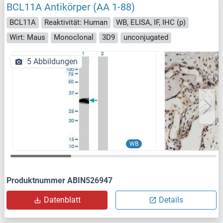
BCL11A Antikörper (AA 1-88)
BCL11A
Reaktivität: Human
WB, ELISA, IF, IHC (p)
Wirt: Maus
Monoclonal
3D9
unconjugated
5 Abbildungen
WB
Produktnummer ABIN526947
Datenblatt
Details