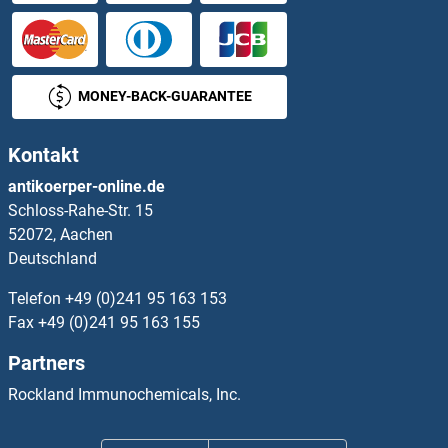
BCL2L13 Antikörper
BCL2L14 Antikörper
MONEY-BACK-GUARANTEE
BCL2L2 Antikörper
Kontakt
BCL3 Antikörper
antikoerper-online.de
Schloss-Rahe-Str. 15
BCL6 Antikörper
52072, Aachen
Deutschland
BCL6B Antikörper
Telefon
+49 (0)241 95 163 153
BCL7A Antikörper
Fax
+49 (0)241 95 163 155
Partners
BCL7B Antikörper
Rockland Immunochemicals, Inc.
BCL7C Antikörper