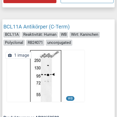
BCL11A Antikörper (C-Term)
BCL11A
Reaktivität: Human
WB
Wirt: Kaninchen
Polyclonal
RB24071
unconjugated
1 image
WB