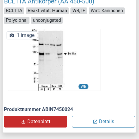
BCL11A Antikörper (AA 450-500)
BCL11A
Reaktivität: Human
WB, IP
Wirt: Kaninchen
Polyclonal
unconjugated
1 image
WB
Produktnummer ABIN7450024
Datenblatt
Details