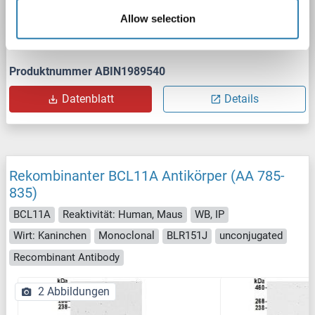
Allow selection
WB
Produktnummer ABIN1989540
Datenblatt
Details
Rekombinanter BCL11A Antikörper (AA 785-
835)
BCL11A
Reaktivität: Human, Maus
WB, IP
Wirt: Kaninchen
Monoclonal
BLR151J
unconjugated
Recombinant Antibody
2 Abbildungen