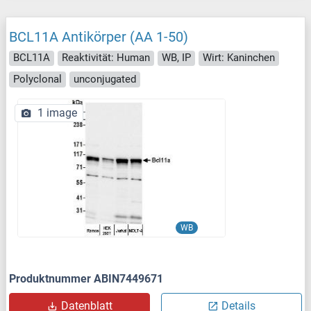
BCL11A Antikörper (AA 1-50)
BCL11A
Reaktivität: Human
WB, IP
Wirt: Kaninchen
Polyclonal
unconjugated
1 image
WB
Produktnummer ABIN7449671
Datenblatt
Details