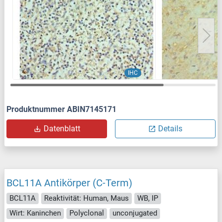
IHC
Produktnummer ABIN7145171
Datenblatt
Details
BCL11A Antikörper (C-Term)
BCL11A
Reaktivität: Human, Maus
WB, IP
Wirt: Kaninchen
Polyclonal
unconjugated