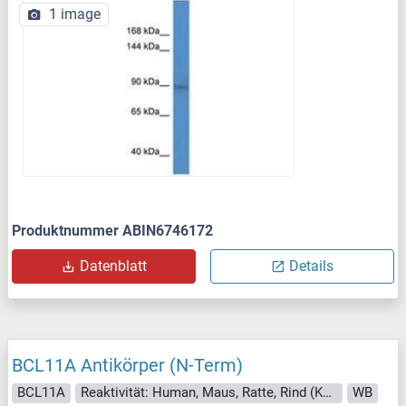
1 image
Produktnummer ABIN6746172
Datenblatt
Details
BCL11A Antikörper (N-Term)
BCL11A
Reaktivität: Human, Maus, Ratte, Rind (Kuh), Hund, Zebrafisch (Danio rerio), Huhn, Xenopus laevis
WB