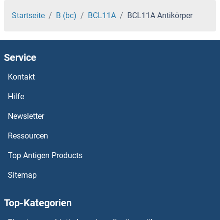
BCAS2 Antikörper
Startseite
B (bc)
BCL11A
BCL11A Antikörper
BCAS1 Antikörper
Service
BCAR3 Antikörper
Kontakt
BCAR1 Antikörper
Hilfe
BCAP31 Antikörper
Newsletter
Ressourcen
BCAP29 Antikörper
Top Antigen Products
BCAN Antikörper
Sitemap
BCAM Antikörper
Top-Kategorien
BBX Antikörper