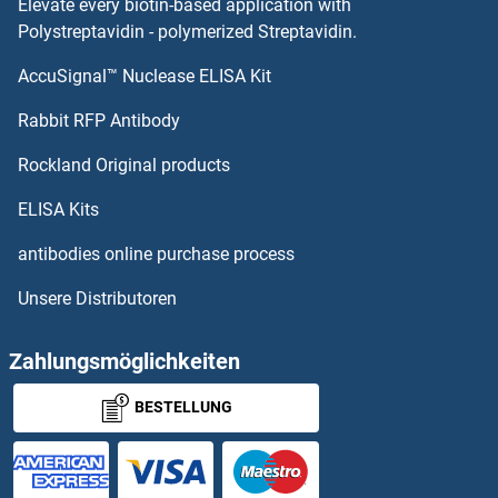
Elevate every biotin-based application with
BBS9 Antikörper
Polystreptavidin - polymerized Streptavidin.
AccuSignal™ Nuclease ELISA Kit
BBS7 Antikörper
Rabbit RFP Antibody
BCL11B Antikörper
Rockland Original products
BCL2-Associated X Protein Antikörper
ELISA Kits
BCL2/adenovirus E1B 19kDa Interacting Protein 3 Antikörper
antibodies online purchase process
Unsere Distributoren
BCL2A1 Antikörper
BCL2L1 Antikörper
Zahlungsmöglichkeiten
BESTELLUNG
BCL2L10 Antikörper
BCL2L12 Antikörper