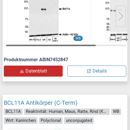
WB
Produktnummer ABIN7452847
Datenblatt
Details
BCL11A Antikörper (C-Term)
BCL11A
Reaktivität: Human, Maus, Ratte, Rind (Kuh), Hund, Meerschweinchen, Kaninchen, Schwein, Zebrafisch (Danio rerio), Huhn, Xenopus laevis, Fledermaus, Affe
WB
Wirt: Kaninchen
Polyclonal
unconjugated