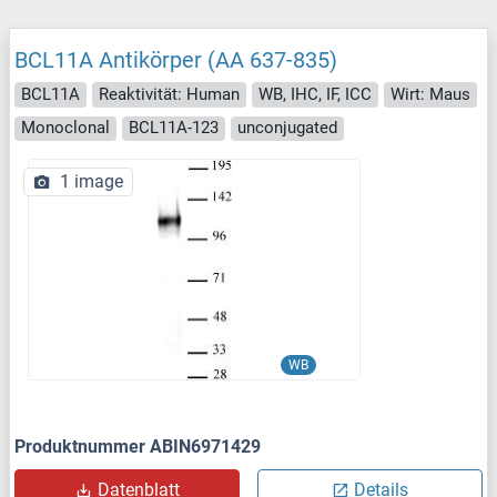
BCL11A Antikörper (AA 637-835)
BCL11A
Reaktivität: Human
WB, IHC, IF, ICC
Wirt: Maus
Monoclonal
BCL11A-123
unconjugated
1 image
WB
Produktnummer ABIN6971429
Datenblatt
Details