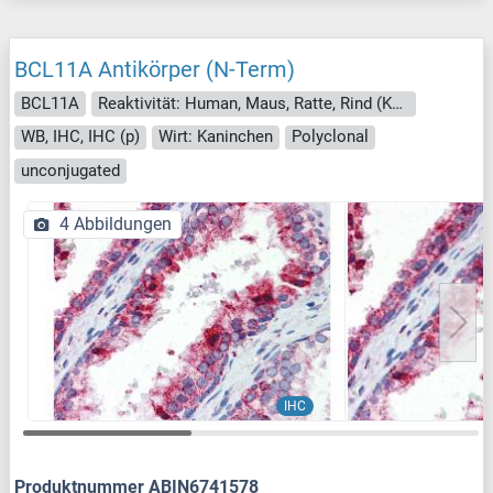
BCL11A Antikörper (N-Term)
BCL11A
Reaktivität: Human, Maus, Ratte, Rind (Kuh), Hund, Pferd, Schwein, Zebrafisch (Danio rerio), Huhn, Fledermaus, Affe
WB, IHC, IHC (p)
Wirt: Kaninchen
Polyclonal
unconjugated
4 Abbildungen
IHC
Produktnummer ABIN6741578