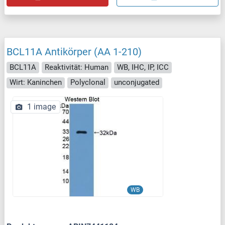
BCL11A Antikörper (AA 1-210)
BCL11A
Reaktivität: Human
WB, IHC, IP, ICC
Wirt: Kaninchen
Polyclonal
unconjugated
1 image
WB