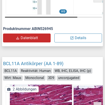
WB
Produktnummer ABIN526945
Datenblatt
Details
BCL11A Antikörper (AA 1-89)
BCL11A
Reaktivität: Human
WB, IHC, ELISA, IHC (p)
Wirt: Maus
Monoclonal
3D9
unconjugated
2 Abbildungen