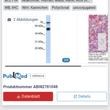
BCL11A
Reaktivität: Human, Maus, Ratte, Rind (Kuh), Hund, Pferd, Schwein, Zebrafisch (Danio rerio)
WB, IHC
Wirt: Kaninchen
Polyclonal
unconjugated
2 Abbildungen
WB
1 reference
Produktnummer ABIN2781048
Datenblatt
Details