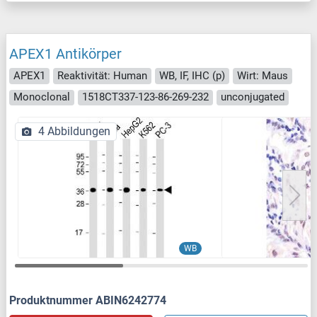
APEX1 Antikörper
APEX1
Reaktivität: Human
WB, IF, IHC (p)
Wirt: Maus
Monoclonal
1518CT337-123-86-269-232
unconjugated
4 Abbildungen
WB
Produktnummer ABIN6242774