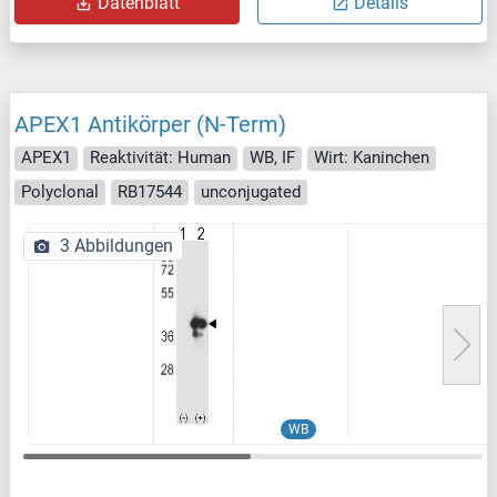
Datenblatt
Details
APEX1 Antikörper (N-Term)
APEX1
Reaktivität: Human
WB, IF
Wirt: Kaninchen
Polyclonal
RB17544
unconjugated
3 Abbildungen
WB