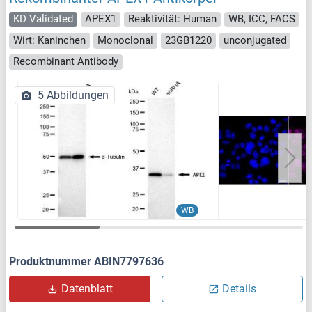
KD Validated
APEX1
Reaktivität: Human
WB, ICC, FACS
Wirt: Kaninchen
Monoclonal
23GB1220
unconjugated
Recombinant Antibody
5 Abbildungen
WB
Produktnummer ABIN7797636
Datenblatt
Details