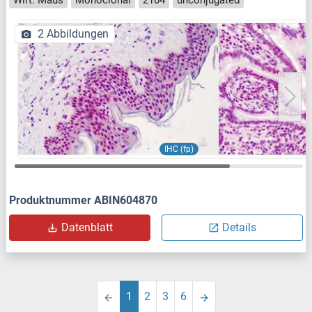
Wirt: Maus
Monoclonal
2104
unconjugated
2 Abbildungen
IHC (fp)
Produktnummer ABIN604870
Datenblatt
Details
1
2
3
6