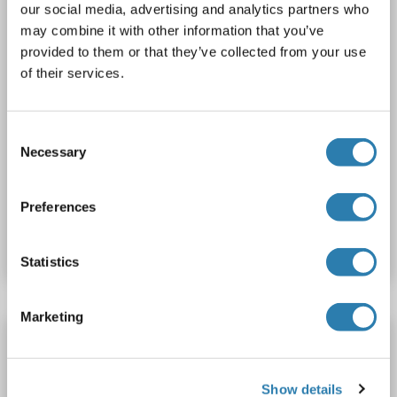
our social media, advertising and analytics partners who
may combine it with other information that you’ve
provided to them or that they’ve collected from your use
of their services.
Consent
WB
Necessary
Selection
Produktnummer ABIN3043785
Preferences
Datenblatt
Details
Statistics
Marketing
APEX1 Antikörper (N-Term)
Verified
APEX1
Reaktivität: Human
WB, ELISA, IHC
Show details
Wirt: Ziege
Polyclonal
unconjugated