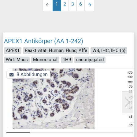
1
2
3
6
APEX1 Antikörper (AA 1-242)
APEX1
Reaktivität: Human, Hund, Affe
WB, IHC, IHC (p)
Wirt: Maus
Monoclonal
1H9
unconjugated
8 Abbildungen