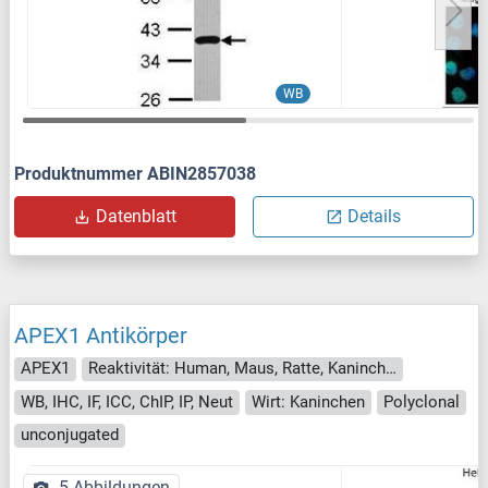
WB
Produktnummer ABIN2857038
Datenblatt
Details
APEX1 Antikörper
APEX1
Reaktivität: Human, Maus, Ratte, Kaninchen
WB, IHC, IF, ICC, ChIP, IP, Neut
Wirt: Kaninchen
Polyclonal
unconjugated
5 Abbildungen