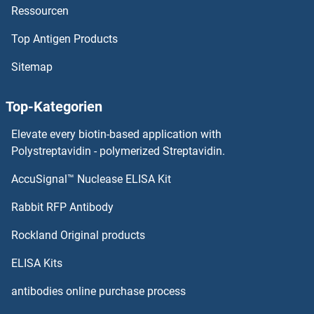
Ressourcen
AP5Z1 Antikörper
Top Antigen Products
AP4S1 Antikörper
Sitemap
AP4M1 Antikörper
Top-Kategorien
AP4E1 Antikörper
Elevate every biotin-based application with
AP4B1 Antikörper
Polystreptavidin - polymerized Streptavidin.
AccuSignal™ Nuclease ELISA Kit
AP3S2 Antikörper
Rabbit RFP Antibody
APEX2 Antikörper
Rockland Original products
APH1A Antikörper
ELISA Kits
APH1B Antikörper
antibodies online purchase process