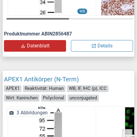
WB
Produktnummer ABIN2856487
Datenblatt
Details
APEX1 Antikörper (N-Term)
APEX1
Reaktivität: Human
WB, IF, IHC (p), ICC
Wirt: Kaninchen
Polyclonal
unconjugated
3 Abbildungen