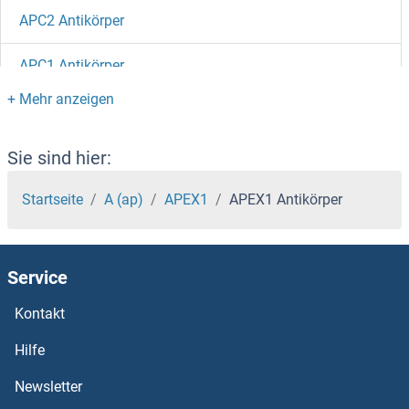
APC2 Antikörper
APC1 Antikörper
APC Antikörper
APBB3 Antikörper
Sie sind hier:
APBB2 Antikörper
Startseite
A (ap)
APEX1
APEX1 Antikörper
APBA3 Antikörper
Service
APBA2 Antikörper
Kontakt
APBA1 Antikörper
Hilfe
APAF1 Antikörper
Newsletter