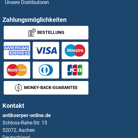
Unsere Distributoren
APIP Antikörper
APITD1 Antikörper
Zahlungsmöglichkeiten
BESTELLUNG
APLF Antikörper
APLP1 Antikörper
APLP2 Antikörper
APMAP Antikörper
MONEY-BACK-GUARANTEE
Apo-B100 Antikörper
Kontakt
APOA1BP Antikörper
antikoerper-online.de
Schloss-Rahe-Str. 15
APOA2 Antikörper
52072, Aachen
Deutschland