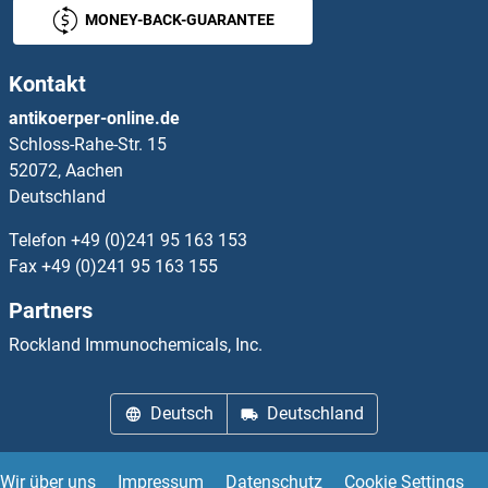
MONEY-BACK-GUARANTEE
APLF Antikörper
Kontakt
APLP1 Antikörper
antikoerper-online.de
Schloss-Rahe-Str. 15
APLP2 Antikörper
52072, Aachen
Deutschland
APMAP Antikörper
Telefon
+49 (0)241 95 163 153
Apo-B100 Antikörper
Fax
+49 (0)241 95 163 155
Partners
APOA1BP Antikörper
Rockland Immunochemicals, Inc.
APOA2 Antikörper
Deutsch
Deutschland
APOA4 Antikörper
APOA5 Antikörper
Wir über uns
Impressum
Datenschutz
Cookie Settings