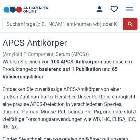
APCS Antikörper
(Amyloid P Component, Serum (APCS))
Wählen Sie einen von
100 APCS-Antikörpern
aus unserem
Produktangebot
basierend auf 1 Publikation
und
65
Validierungsbilder
.
Entdecken Sie zuverlässige APCS-Antikörper von einer
großen Zahl namhafter Hersteller. Unser Portfolio ermöglicht
eine präzise APCS-Detektion in verschiedenen Spezies,
darunter Human, Mouse, Rat, Guinea Pig, Pig, und unterstützt
vielfältige Forschungsanwendungen wie WB, IHC, ELISA, ICC,
IHC (p).
Finden Sie schnell den passenden Antikörper mit unseren