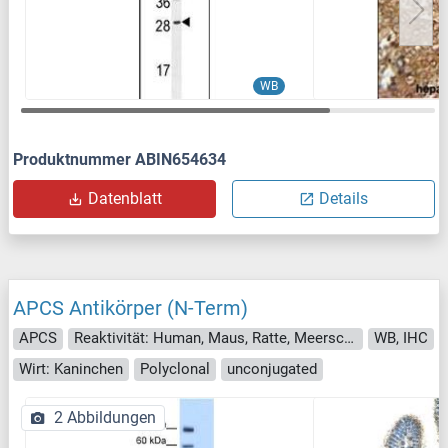
WB
Produktnummer ABIN654634
Datenblatt
Details
APCS Antikörper (N-Term)
APCS
Reaktivität: Human, Maus, Ratte, Meerschweinchen
WB, IHC
Wirt: Kaninchen
Polyclonal
unconjugated
2 Abbildungen