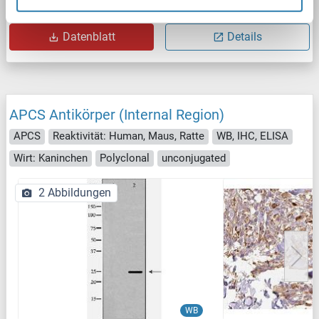
Produktnummer ABIN1500900
Datenblatt
Details
APCS Antikörper (Internal Region)
APCS
Reaktivität: Human, Maus, Ratte
WB, IHC, ELISA
Wirt: Kaninchen
Polyclonal
unconjugated
2 Abbildungen
WB