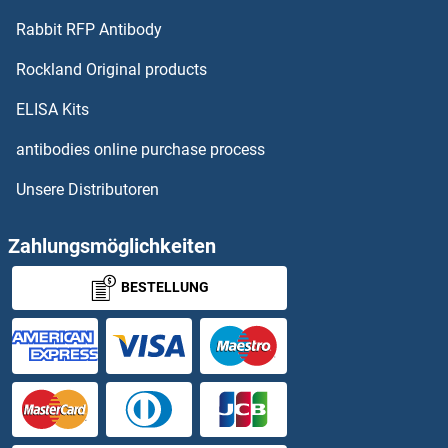
Rabbit RFP Antibody
APEH Antikörper
Rockland Original products
Apelin Antikörper
ELISA Kits
Apelin Receptor Antikörper
antibodies online purchase process
Unsere Distributoren
APEX1 Antikörper
APEX2 Antikörper
Zahlungsmöglichkeiten
BESTELLUNG
APH1A Antikörper
APH1B Antikörper
APIP Antikörper
APITD1 Antikörper