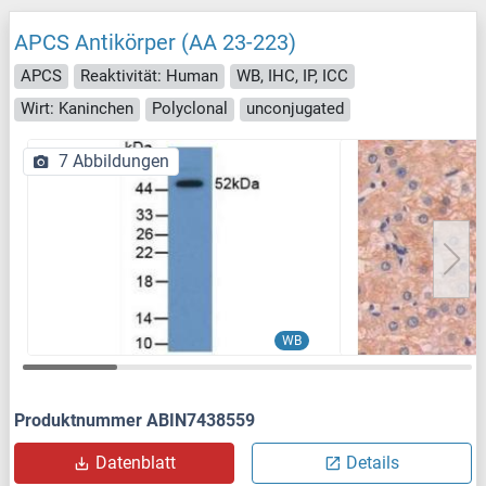
APCS Antikörper (AA 23-223)
APCS
Reaktivität: Human
WB, IHC, IP, ICC
Wirt: Kaninchen
Polyclonal
unconjugated
7 Abbildungen
WB
Produktnummer ABIN7438559
Datenblatt
Details