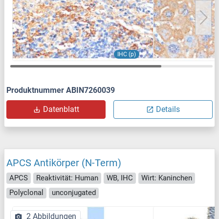
IHC (p)
Produktnummer ABIN7260039
Datenblatt
Details
APCS Antikörper (N-Term)
APCS
Reaktivität: Human
WB, IHC
Wirt: Kaninchen
Polyclonal
unconjugated
2 Abbildungen