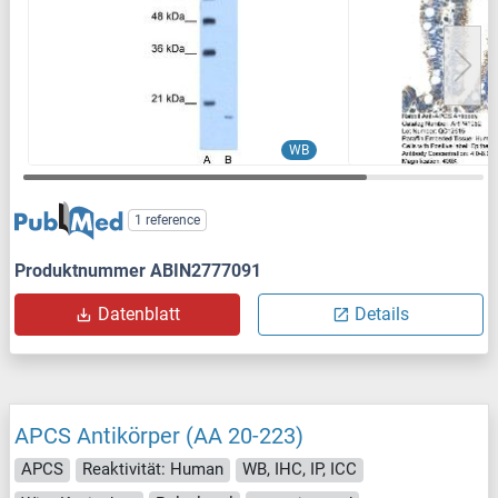
WB
1 reference
Produktnummer ABIN2777091
Datenblatt
Details
APCS Antikörper (AA 20-223)
APCS
Reaktivität: Human
WB, IHC, IP, ICC