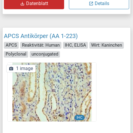
Datenblatt
Details
APCS Antikörper (AA 1-223)
APCS
Reaktivität: Human
IHC, ELISA
Wirt: Kaninchen
Polyclonal
unconjugated
1 image
IHC