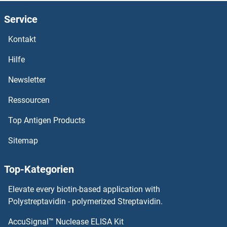
AP5Z1 Antikörper
Service
AP4S1 Antikörper
Kontakt
AP4M1 Antikörper
Hilfe
AP4E1 Antikörper
Newsletter
Ressourcen
AP4B1 Antikörper
Top Antigen Products
AP3S2 Antikörper
Sitemap
AP3S1 Antikörper
Top-Kategorien
AP3M2 Antikörper
Elevate every biotin-based application with
AP3M1 Antikörper
Polystreptavidin - polymerized Streptavidin.
AccuSignal™ Nuclease ELISA Kit
AP3D1 Antikörper