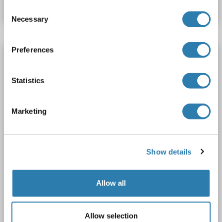
Datenblatt
Details
Consent
Necessary
Selection
Preferences
APCS Antikörper
APCS
Reaktivität: Human
WB, IF
Wirt: Maus
Statistics
Monoclonal
1D6
unconjugated
2 Abbildungen
Marketing
Show details
Allow all
Allow selection