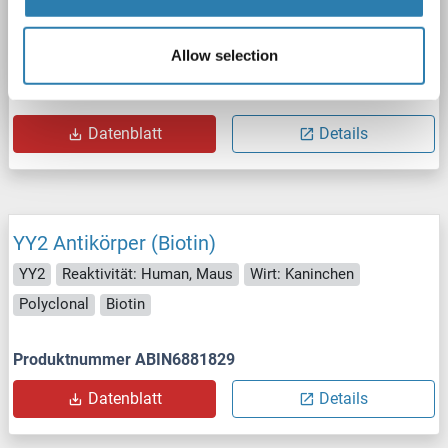
YY2
Reaktivität: Human, Maus
Wirt: Kaninchen
Polyclonal
Alexa Fluor 555
Allow selection
Produktnummer ABIN6897892
Datenblatt
Details
YY2 Antikörper (Biotin)
YY2
Reaktivität: Human, Maus
Wirt: Kaninchen
Polyclonal
Biotin
Produktnummer ABIN6881829
Datenblatt
Details