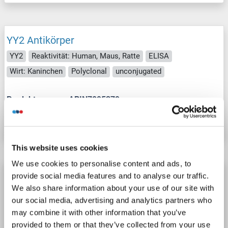
YY2 Antikörper
YY2
Reaktivität: Human, Maus, Ratte
ELISA
Wirt: Kaninchen
Polyclonal
unconjugated
Produktnummer ABIN7095379
Datenblatt
Details
This website uses cookies
We use cookies to personalise content and ads, to
YY2 Antikörper (AA 222-271)
provide social media features and to analyse our traffic.
We also share information about your use of our site with
YY2
Reaktivität: Human
WB
Wirt: Kaninchen
our social media, advertising and analytics partners who
Polyclonal
unconjugated
may combine it with other information that you’ve
provided to them or that they’ve collected from your use