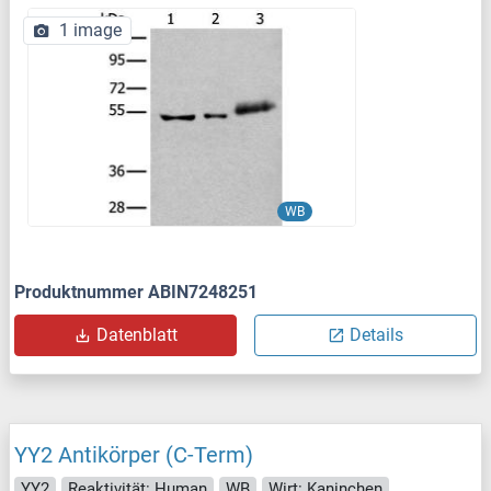
1 image
WB
Produktnummer ABIN7248251
Datenblatt
Details
YY2 Antikörper (C-Term)
YY2
Reaktivität: Human
WB
Wirt: Kaninchen