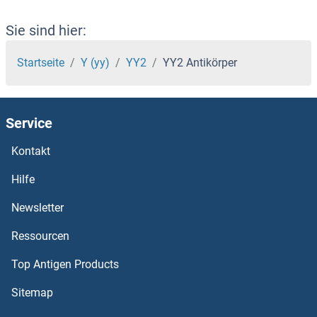
YPEL3 Antikörper
Sie sind hier:
YPEL1 Antikörper
Startseite
Y (yy)
YY2
YY2 Antikörper
YOD1 Antikörper
Service
YME1L1 Antikörper
Kontakt
YLPM1 Antikörper
Hilfe
YKT6 Antikörper
Newsletter
Ressourcen
YIPF5 Antikörper
Top Antigen Products
YIPF4 Antikörper
Sitemap
YIPF3 Antikörper