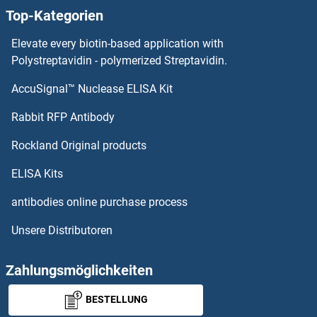
Top-Kategorien
Yip1 Interacting Factor Homolog B Antikörper
Elevate every biotin-based application with
YIF1A Antikörper
Polystreptavidin - polymerized Streptavidin.
AccuSignal™ Nuclease ELISA Kit
YES1 Antikörper
Rabbit RFP Antibody
ZACN Antikörper
Rockland Original products
ZADH2 Antikörper
ELISA Kits
ZAK Antikörper
antibodies online purchase process
Unsere Distributoren
ZAN Antikörper
ZAP70 Antikörper
Zahlungsmöglichkeiten
BESTELLUNG
ZAR1L Antikörper