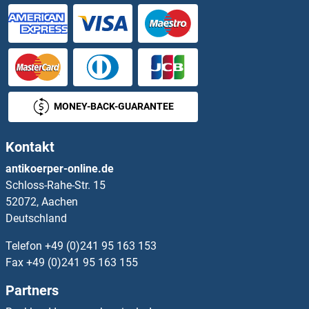
ZBED1 Antikörper
ZBED5 Antikörper
ZBP1 Antikörper
MONEY-BACK-GUARANTEE
ZBTB10 Antikörper
Kontakt
ZBTB11 Antikörper
antikoerper-online.de
Schloss-Rahe-Str. 15
ZBTB12 Antikörper
52072, Aachen
Deutschland
ZBTB14/ZFP161 Antikörper
Telefon
+49 (0)241 95 163 153
ZBTB16 Antikörper
Fax
+49 (0)241 95 163 155
Partners
ZBTB17 Antikörper