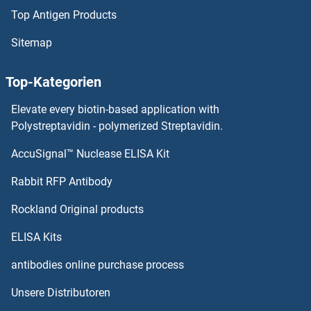
Top Antigen Products
WDHD1 Antikörper
Sitemap
WDFY3 Antikörper
Top-Kategorien
WDFY2 Antikörper
Elevate every biotin-based application with
WDFY1 Antikörper
Polystreptavidin - polymerized Streptavidin.
AccuSignal™ Nuclease ELISA Kit
WD Repeat Domain, phosphoinositide Interacting 1 Antikörper
Rabbit RFP Antibody
WDR4 Antikörper
Rockland Original products
WDR44 Antikörper
ELISA Kits
WDR45 Antikörper
antibodies online purchase process
Unsere Distributoren
WDR48 Antikörper