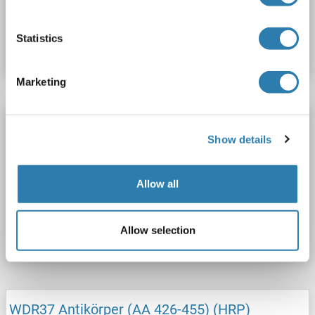
Produktnummer ABIN2570764
Statistics
Datenblatt
Details
Marketing
WDR37 Antikörper (AA 426-455) (FITC)
Show details
WDR37
Reaktivität: Human
ELISA, WB, IHC, FACS
Wirt: Kaninchen
Polyclonal
FITC
Allow all
Produktnummer ABIN1948404
Allow selection
Datenblatt
Details
WDR37 Antikörper (AA 426-455) (HRP)