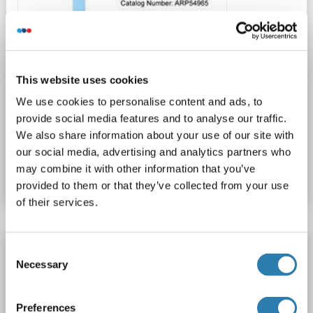
This website uses cookies
We use cookies to personalise content and ads, to
provide social media features and to analyse our traffic.
We also share information about your use of our site with
Produktnummer ABIN6749931
our social media, advertising and analytics partners who
may combine it with other information that you’ve
Datenblatt
Details
provided to them or that they’ve collected from your use
of their services.
WDR37 Antikörper (AA 426-455)
Consent
Necessary
Selection
WDR37
Reaktivität: Human
ELISA, WB, IHC, FACS
Wirt: Kaninchen
Polyclonal
unconjugated
Preferences