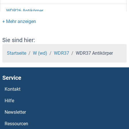
WDR26 Antikörper
WDR20 Antikörper
WDR19 Antikörper
Sie sind hier:
WDR18 Antikörper
Startseite
W (wd)
WDR37
WDR37 Antikörper
WDR16 Antikörper
Service
WDR13 Antikörper
Kontakt
WDR12 Antikörper
Hilfe
WDR11 Antikörper
Newsletter
Ressourcen
WDPCP Antikörper