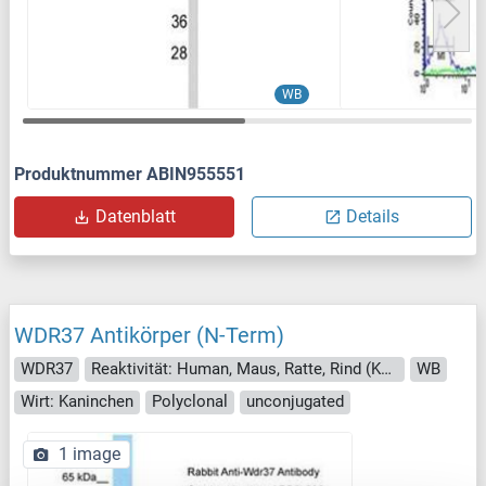
WB
Produktnummer ABIN955551
Datenblatt
Details
WDR37 Antikörper (N-Term)
WDR37
Reaktivität: Human, Maus, Ratte, Rind (Kuh), Meerschweinchen, Pferd, Kaninchen, Fledermaus, Huhn, Affe
WB
Wirt: Kaninchen
Polyclonal
unconjugated
1 image