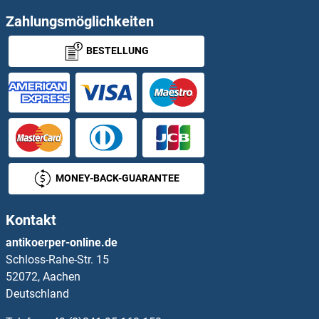
WDR5 Antikörper
Zahlungsmöglichkeiten
BESTELLUNG
WDR53 Antikörper
WDR55 Antikörper
WDR5B Antikörper
WDR6 Antikörper
MONEY-BACK-GUARANTEE
WDR61 Antikörper
Kontakt
WDR62 Antikörper
antikoerper-online.de
Schloss-Rahe-Str. 15
WDR65 Antikörper
52072, Aachen
Deutschland
WDR66 Antikörper