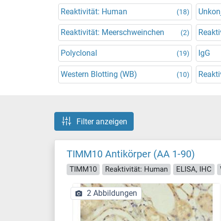
Reaktivität: Human
Unkonj
(18)
Reaktivität: Meerschweinchen
Reakti
(2)
Polyclonal
IgG
(19)
Western Blotting (WB)
Reakti
(10)
Filter anzeigen
TIMM10 Antikörper (AA 1-90)
TIMM10
Reaktivität: Human
ELISA, IHC
2 Abbildungen