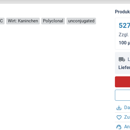
Produ
HC
Wirt: Kaninchen
Polyclonal
unconjugated
527
Zzgl.
100 
L
Liefe
Da
Zu
An