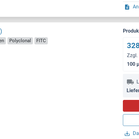
An
)
Produ
en
Polyclonal
FITC
328
Zzgl.
100 
L
Liefe
Da