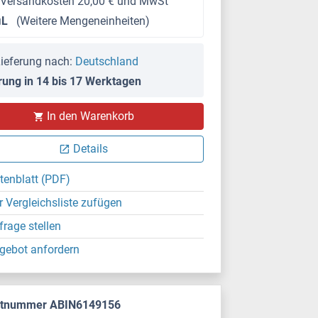
 Versandkosten 20,00 € und MwSt
μL
(Weitere Mengeneinheiten)
ieferung nach:
Deutschland
rung in 14 bis 17 Werktagen
In den Warenkorb
Details
tenblatt (PDF)
r Vergleichsliste zufügen
frage stellen
gebot anfordern
ktnummer ABIN6149156