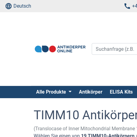
Deutsch
+4
Alle Produkte
Antikörper
ELISA Kits
TIMM10 Antikörpe
(Translocase of Inner Mitochondrial Membrane
Wählen Sie einen von
19 TIMM10-Antikörpern
a