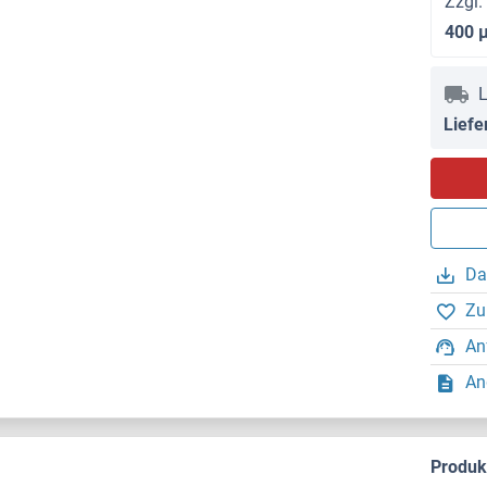
Zzgl.
400 
L
Liefe
Da
Zu
An
An
Produ