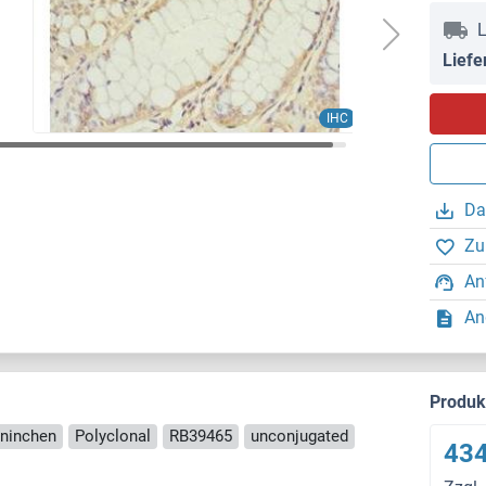
L
Liefe
IHC
Da
Zu
An
An
Produ
aninchen
Polyclonal
RB39465
unconjugated
434