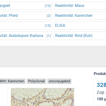
ugiert
Reaktivität: Maus
(13)
vität: Pferd
Reaktivität: Kaninchen
(2)
ELISA
(15)
vität: Arabidopsis thaliana
Reaktivität: Rind (Kuh)
(1)
Produ
Wirt: Kaninchen
Polyclonal
unconjugated
328
Zzgl.
100 