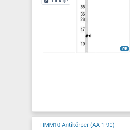
1 image
WB
TIMM10 Antikörper (AA 1-90)