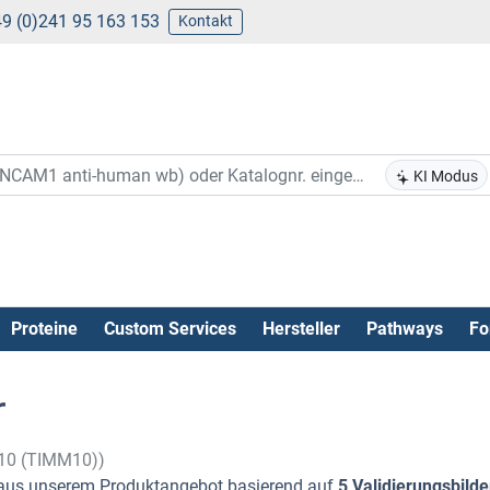
9 (0)241 95 163 153
Kontakt
KI Modus
Proteine
Custom Services
Hersteller
Pathways
Fo
r
 10 (TIMM10))
us unserem Produktangebot basierend auf
5 Validierungsbilde