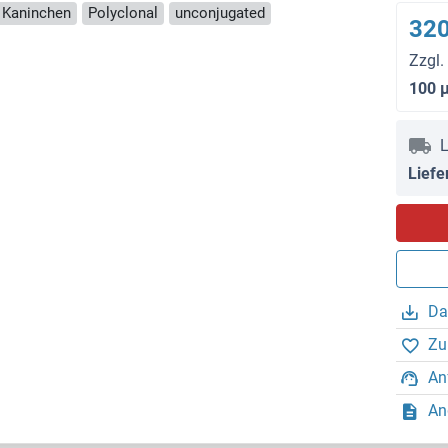
: Kaninchen
Polyclonal
unconjugated
320
Zzgl.
100 
L
Liefe
Da
Zu
An
An