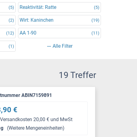
Reaktivität: Ratte
(5)
(5)
Wirt: Kaninchen
(2)
(19)
AA 1-90
(12)
(11)
Alle Filter
(1)
19 Treffer
ktnummer ABIN7159891
,90 €
 Versandkosten 20,00 € und MwSt
μg
(Weitere Mengeneinheiten)