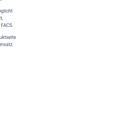
glicht
t,
, FACS.
uktseite
ensatz