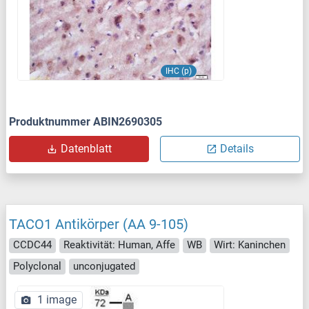
IHC (p)
Produktnummer ABIN2690305
Datenblatt
Details
TACO1 Antikörper (AA 9-105)
CCDC44
Reaktivität: Human, Affe
WB
Wirt: Kaninchen
Polyclonal
unconjugated
1 image