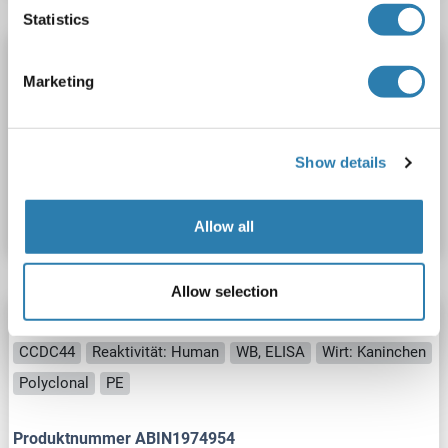
Statistics
TACO1 Antikörper (AA 50-77) (HRP)
Marketing
CCDC44
Reaktivität: Human
WB, ELISA
Wirt: Kaninchen
Polyclonal
HRP
Show details
Produktnummer ABIN1973394
Datenblatt
Details
Allow all
Allow selection
TACO1 Antikörper (AA 50-77) (PE)
CCDC44
Reaktivität: Human
WB, ELISA
Wirt: Kaninchen
Polyclonal
PE
Produktnummer ABIN1974954