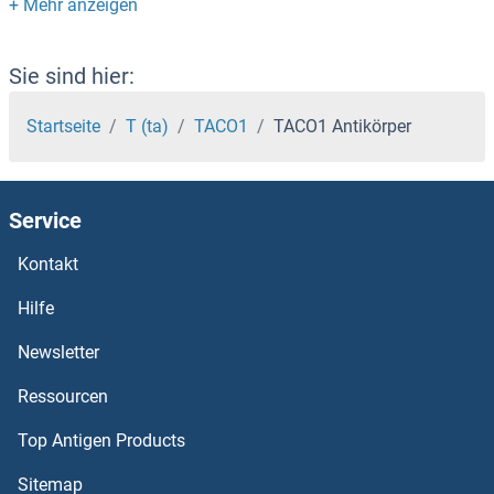
TAB1 Antikörper
TAAR9 Antikörper
Sie sind hier:
TAAR6 Antikörper
Startseite
T (ta)
TACO1
TACO1 Antikörper
TAAR5 Antikörper
Service
TAAR1 Antikörper
Kontakt
T-Box 6 Antikörper
Hilfe
T-Box 5 Antikörper
Newsletter
Ressourcen
T-Box 22 Antikörper
Top Antigen Products
T-Box 2 Antikörper
Sitemap