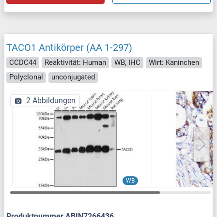
TACO1 Antikörper (AA 1-297)
CCDC44
Reaktivität: Human
WB, IHC
Wirt: Kaninchen
Polyclonal
unconjugated
2 Abbildungen
WB
Produktnummer ABIN7266436