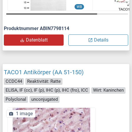
WB
Produktnummer ABIN7798114
Datenblatt
Details
TACO1 Antikörper (AA 51-150)
CCDC44
Reaktivität: Ratte
ELISA, IF (cc), IF (p), IHC (p), IHC (fro), ICC
Wirt: Kaninchen
Polyclonal
unconjugated
1 image