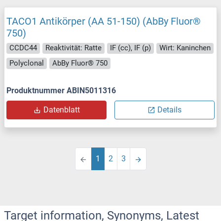
TACO1 Antikörper (AA 51-150) (AbBy Fluor®
750)
CCDC44
Reaktivität: Ratte
IF (cc), IF (p)
Wirt: Kaninchen
Polyclonal
AbBy Fluor® 750
Produktnummer ABIN5011316
Datenblatt
Details
1
2
3
Target information, Synonyms, Latest