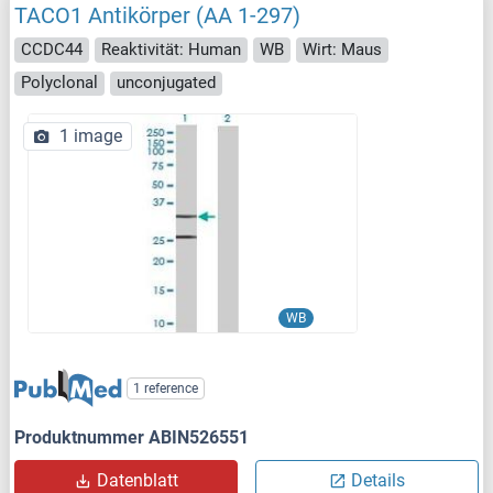
TACO1 Antikörper (AA 1-297)
CCDC44
Reaktivität: Human
WB
Wirt: Maus
Polyclonal
unconjugated
1 image
WB
1 reference
Produktnummer ABIN526551
Datenblatt
Details