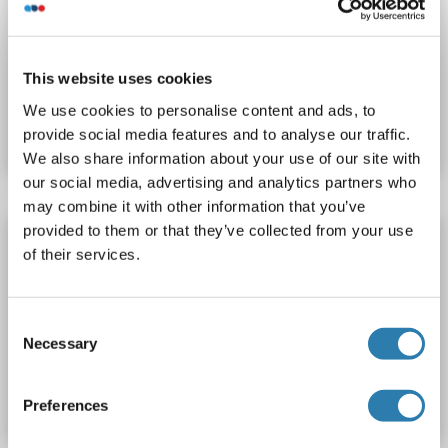
CCDC44
Reaktivität: Human
WB
Wirt: Maus
Polyclonal
unconjugated
This website uses cookies
Produktnummer ABIN2592160
We use cookies to personalise content and ads, to
Datenblatt
Details
provide social media features and to analyse our traffic.
We also share information about your use of our site with
our social media, advertising and analytics partners who
may combine it with other information that you’ve
provided to them or that they’ve collected from your use
TACO1 Antikörper (AA 50-77)
of their services.
CCDC44
Reaktivität: Human
WB, ELISA
Wirt: Kaninchen
Polyclonal
unconjugated
Consent
Necessary
Selection
Produktnummer ABIN2592161
Datenblatt
Details
Preferences