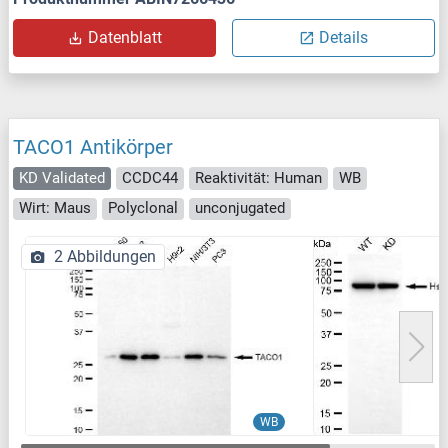
Datenblatt
Details
TACO1 Antikörper
KD Validated
CCDC44
Reaktivität: Human
WB
Wirt: Maus
Polyclonal
unconjugated
2 Abbildungen
WB