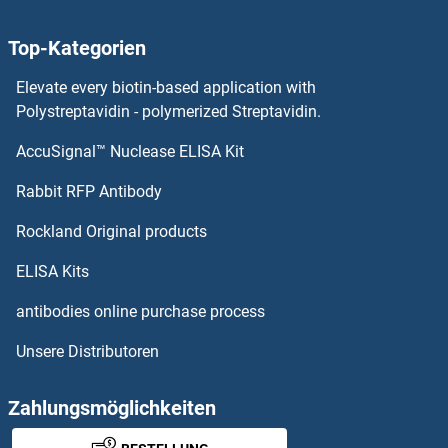
T-Box 19 Antikörper
Top-Kategorien
T-Box 18 Antikörper
Elevate every biotin-based application with
T-Box 15 Antikörper
Polystreptavidin - polymerized Streptavidin.
AccuSignal™ Nuclease ELISA Kit
T-Box 10 Antikörper
Rabbit RFP Antibody
TACR1 Antikörper
Rockland Original products
TACR2 Antikörper
ELISA Kits
TACR3 Antikörper
antibodies online purchase process
Unsere Distributoren
TADA1 Antikörper
TADA2B Antikörper
Zahlungsmöglichkeiten