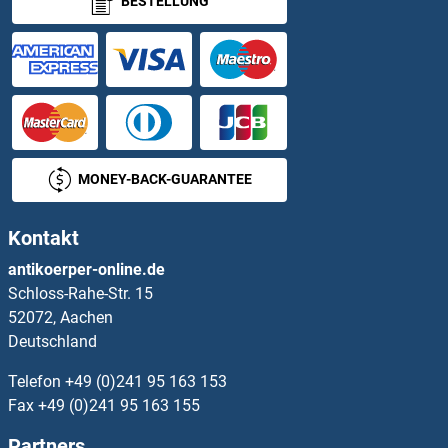
BESTELLUNG
TADA2L Antikörper
TAF1 Antikörper
TAF1 Antikörper
TAF10 Antikörper
MONEY-BACK-GUARANTEE
TAF11 Antikörper
Kontakt
TAF12 Antikörper
antikoerper-online.de
Schloss-Rahe-Str. 15
TAF13 Antikörper
52072, Aachen
Deutschland
TAF15 Antikörper
Telefon
+49 (0)241 95 163 153
TAF1A Antikörper
Fax
+49 (0)241 95 163 155
Partners
TAF1B Antikörper