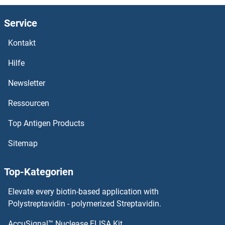
SUGT1 Antikörper
Service
SUFUH Antikörper
Kontakt
Sucrase Isomaltase Antikörper
Hilfe
SUCNR1 Antikörper
Newsletter
Ressourcen
SUCLG2 Antikörper
Top Antigen Products
SUCLG1 Antikörper
Sitemap
SUCLA2 Antikörper
Top-Kategorien
Succinate Dehydrogenase Complex, Subunit D, Integral Membrane Protein Antikörper
Elevate every biotin-based application with
Substance P Antikörper
Polystreptavidin - polymerized Streptavidin.
AccuSignal™ Nuclease ELISA Kit