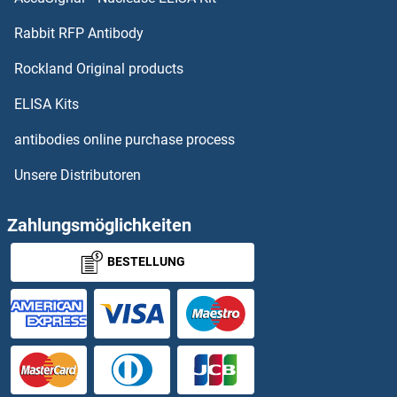
Substance P Antikörper
Rabbit RFP Antibody
SULT1E1 Antikörper
Rockland Original products
SULT2A1 Antikörper
ELISA Kits
SULT2B1 Antikörper
antibodies online purchase process
Unsere Distributoren
SULT4A1 Antikörper
SULT6B1 Antikörper
Zahlungsmöglichkeiten
BESTELLUNG
SUMF1 Antikörper
SUMF2 Antikörper
SUMO2 Antikörper
SUMO4 Antikörper