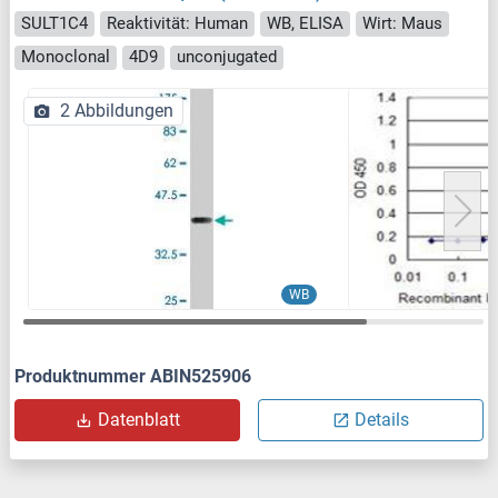
SULT1C4
Reaktivität: Human
WB, ELISA
Wirt: Maus
Monoclonal
4D9
unconjugated
2 Abbildungen
WB
Produktnummer ABIN525906
Datenblatt
Details