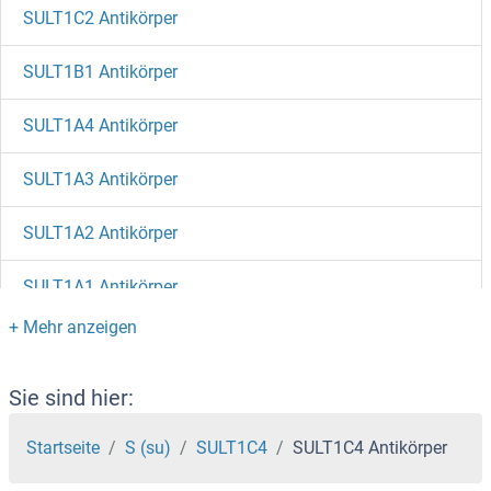
SULT1C2 Antikörper
SULT1B1 Antikörper
SULT1A4 Antikörper
SULT1A3 Antikörper
SULT1A2 Antikörper
SULT1A1 Antikörper
Sulfiredoxin 1 Antikörper
SULF2 Antikörper
Sie sind hier:
SULF1 Antikörper
Startseite
S (su)
SULT1C4
SULT1C4 Antikörper