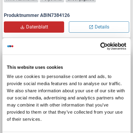
Produktnummer ABIN7384126
Datenblatt
Details
SULT1C4 Antikörper (N-Term)
This website uses cookies
SULT1C4
Reaktivität: Human
WB, EIA
Wirt: Kaninchen
We use cookies to personalise content and ads, to
Polyclonal
unconjugated
provide social media features and to analyse our traffic.
We also share information about your use of our site with
1 image
our social media, advertising and analytics partners who
may combine it with other information that you’ve
provided to them or that they’ve collected from your use
of their services.