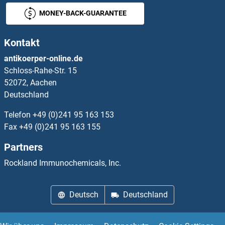
MONEY-BACK-GUARANTEE
SUN1 Antikörper
Kontakt
SUN2 Antikörper
antikoerper-online.de
Schloss-Rahe-Str. 15
SUN3 Antikörper
52072, Aachen
Deutschland
SUN5 Antikörper
Telefon
+49 (0)241 95 163 153
SUOX Antikörper
Fax
+49 (0)241 95 163 155
Partners
Superoxide Dismutase 1, Soluble Antikörper
Rockland Immunochemicals, Inc.
Superoxide dismutase copper chaperone Antikörper
Deutsch
Deutschland
Supervillin Antikörper
Suppression of Tumorigenicity 14 Antikörper