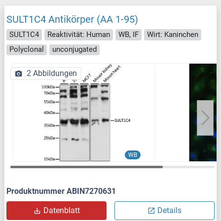
SULT1C4 Antikörper (AA 1-95)
SULT1C4
Reaktivität: Human
WB, IF
Wirt: Kaninchen
Polyclonal
unconjugated
2 Abbildungen
WB
Produktnummer ABIN7270631
Datenblatt
Details