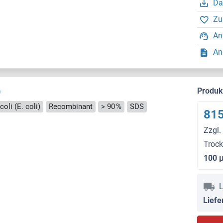
Da
Zu
An
An
)
Produ
coli (E. coli)
Recombinant
> 90 %
SDS
815
Zzgl.
Troc
100 
L
Liefe