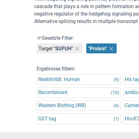
cascade that plays a role in pattern formation a
negative regulator of the hedgehog signaling pa
Alternative splicing results in multiple transcri
Gesetzte Filter:
Target
"SUFUH"
"Protein"
Ergebnisse filtern:
Reaktivität: Human
His ta
(9)
Recombinant
antibo
(10)
Western Blotting (WB)
Carrier
(6)
GST tag
His-IF
(1)