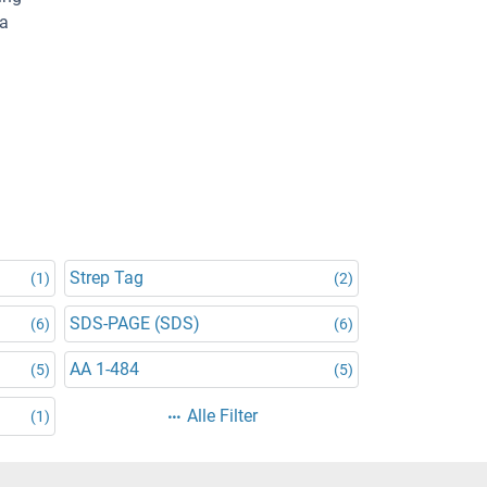
 a
Strep Tag
(1)
(2)
SDS-PAGE (SDS)
(6)
(6)
AA 1-484
(5)
(5)
Alle Filter
(1)