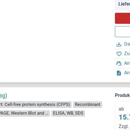
Liefe
Da
Zu
An
An
ag)
Produ
rt: Cell-free protein synthesis (CFPS)
Recombinant
ab
approximately 70-80 % as determined by SDS PAGE, Western Blot and analytical SEC (HPLC).
ELISA, WB, SDS
15.
Zzgl.