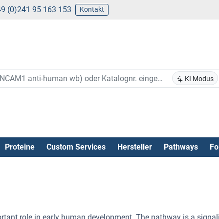
9 (0)241 95 163 153
Kontakt
KI Modus
Proteine
Custom Services
Hersteller
Pathways
Fo
tant role in early human development. The pathway is a signal