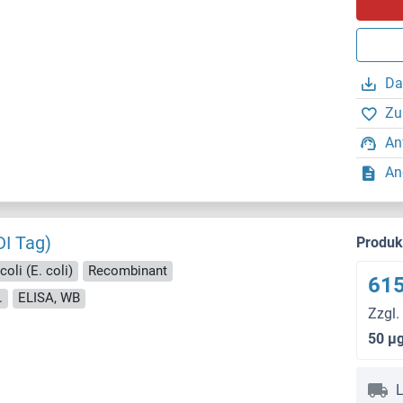
Da
Zu
An
An
DI Tag)
Produ
coli (E. coli)
Recombinant
615
.
ELISA, WB
Zzgl.
50 μ
L