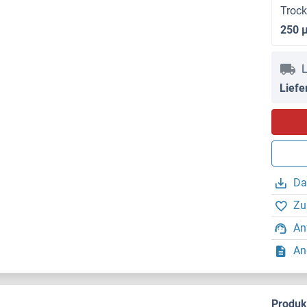
Troc
250 
L
Liefe
Da
Zu
An
An
Produ