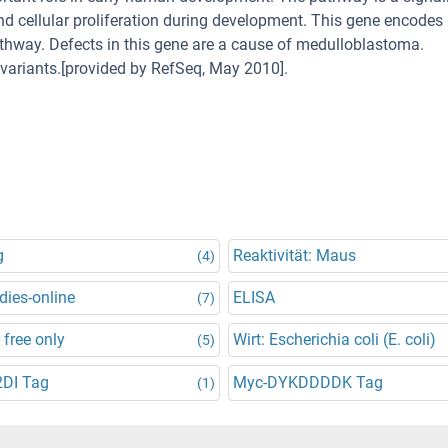
nd cellular proliferation during development. This gene encodes
thway. Defects in this gene are a cause of medulloblastoma.
pt variants.[provided by RefSeq, May 2010].
g
Reaktivität: Maus
(4)
dies-online
ELISA
(7)
 free only
Wirt: Escherichia coli (E. coli)
(5)
2DI Tag
Myc-DYKDDDDK Tag
(1)