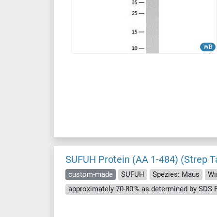
WB
SUFUH Protein (AA 1-484) (Strep T
custom-made
SUFUH
Spezies: Maus
Wi