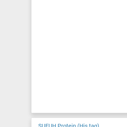
SUFUH Protein (His tag)