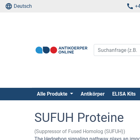
Deutsch
+4
Alle Produkte
Antikörper
ELISA Kits
SUFUH Proteine
(Suppressor of Fused Homolog (SUFUH))
The Hedgehog signaling pathway plays an impor