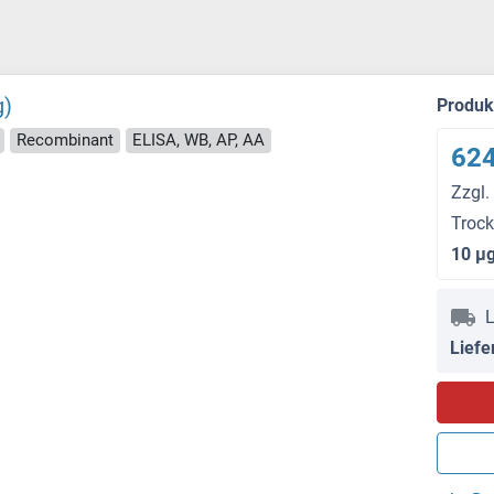
g)
Produ
Recombinant
ELISA, WB, AP, AA
624
Zzgl.
Troc
10 μ
L
Liefe