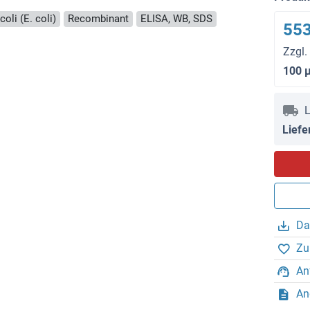
coli (E. coli)
Recombinant
ELISA, WB, SDS
553
Zzgl.
100 
L
Liefe
Da
Zu
An
An