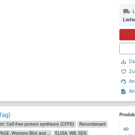
L
Liefe
Da
Zu
An
An
Tag)
Produ
rt: Cell-free protein synthesis (CFPS)
Recombinant
ab
approximately 70-80 % as determined by SDS PAGE, Western Blot and analytical SEC (HPLC).
ELISA, WB, SDS