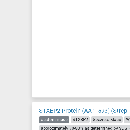
STXBP2 Protein (AA 1-593) (Strep 
custom-made
STXBP2
Spezies: Maus
Wi