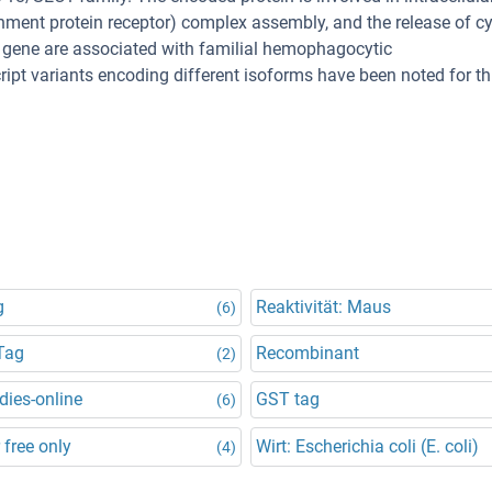
chment protein receptor) complex assembly, and the release of cy
his gene are associated with familial hemophagocytic
cript variants encoding different isoforms have been noted for th
g
Reaktivität: Maus
(6)
Tag
Recombinant
(2)
dies-online
GST tag
(6)
 free only
Wirt: Escherichia coli (E. coli)
(4)