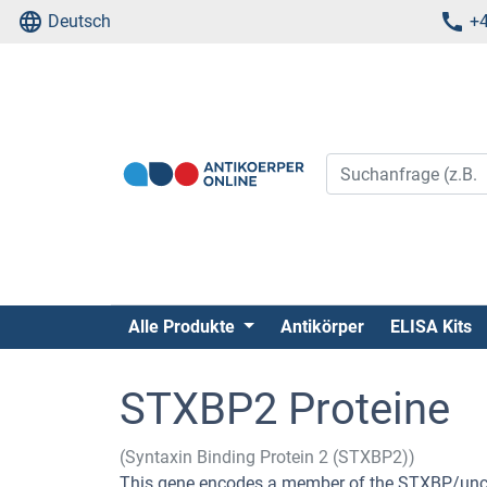
Deutsch
+4
Alle Produkte
Antikörper
ELISA Kits
STXBP2 Proteine
(Syntaxin Binding Protein 2 (STXBP2))
This gene encodes a member of the STXBP/unc-18