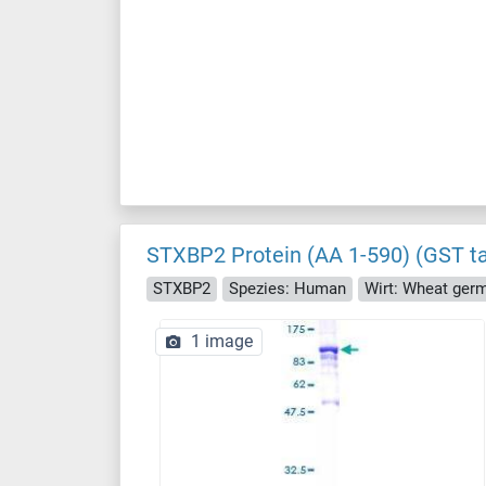
STXBP2 Protein (AA 1-590) (GST t
STXBP2
Spezies: Human
Wirt: Wheat ger
1 image