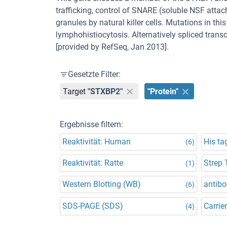
trafficking, control of SNARE (soluble NSF atta
granules by natural killer cells. Mutations in t
lymphohistiocytosis. Alternatively spliced trans
[provided by RefSeq, Jan 2013].
Gesetzte Filter:
Target
"STXBP2"
"Protein"
Ergebnisse filtern:
Reaktivität: Human
His ta
(6)
Reaktivität: Ratte
Strep 
(1)
Western Blotting (WB)
antibo
(6)
SDS-PAGE (SDS)
Carrier
(4)