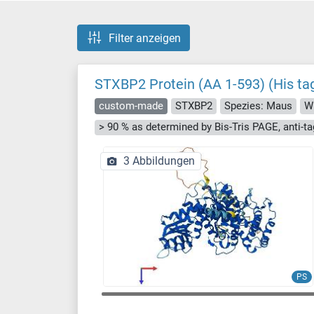
Filter anzeigen
STXBP2 Protein (AA 1-593) (His ta
custom-made
STXBP2
Spezies: Maus
Wi
3 Abbildungen
PS