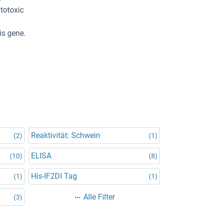
totoxic
is gene.
Reaktivität: Schwein
(2)
(1)
ELISA
(10)
(8)
His-IF2DI Tag
(1)
(1)
Alle Filter
(3)