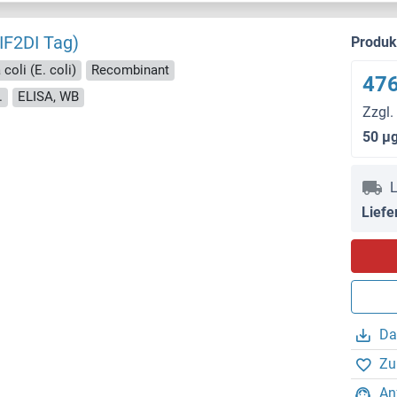
IF2DI Tag)
Produ
coli (E. coli)
Recombinant
476
.
ELISA, WB
Zzgl.
50 μ
L
Liefe
Da
Zu
An