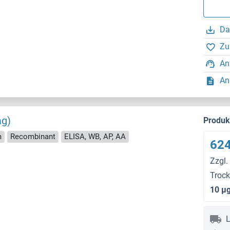
Da
Zu
An
An
ag)
Produ
m
Recombinant
ELISA, WB, AP, AA
624
Zzgl.
Troc
10 μ
L