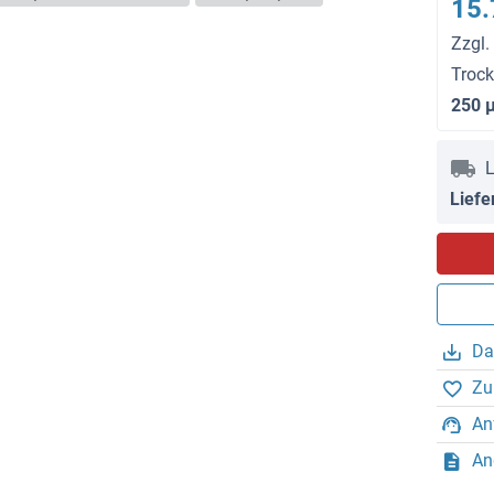
15.
Zzgl.
Troc
250 
L
Liefe
Da
Zu
An
An