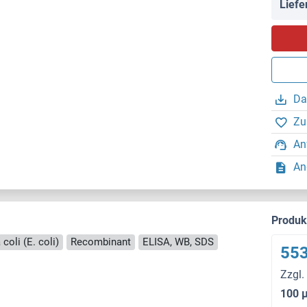
Liefe
Da
Zu
An
An
Produ
coli (E. coli)
Recombinant
ELISA, WB, SDS
553
Zzgl.
100 