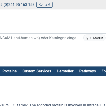
9 (0)241 95 163 153
Kontakt
KI Modus
Proteine
Custom Services
Hersteller
Pathways
Fo
/SEC1 family. The encoded protein is involved in intracellula