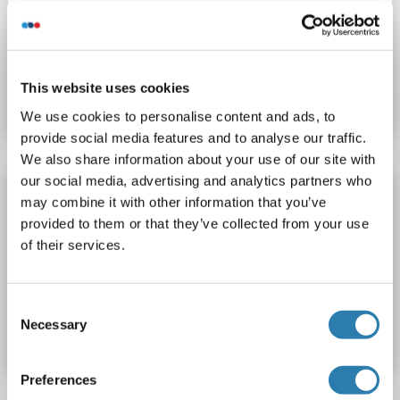
Tissue Homogenate
Produktnummer ABIN5674940
This website uses cookies
Datenblatt
Details
We use cookies to personalise content and ads, to
provide social media features and to analyse our traffic.
We also share information about your use of our site with
our social media, advertising and analytics partners who
SRSF4 ELISA Kit
may combine it with other information that you’ve
SRSF4
Reaktivität: Maus, Human
Colorimetric
provided to them or that they’ve collected from your use
of their services.
Cell ELISA
Cell Culture Cells
Produktnummer ABIN5648317
Consent
Necessary
Selection
Datenblatt
Details
Preferences