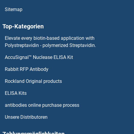
SREBF1 ELISA Kits
Sitemap
SRD5A1 ELISA Kits
Top-Kategorien
SRCIN1 ELISA Kits
Elevate every biotin-based application with
Src ELISA Kits
Polystreptavidin - polymerized Streptavidin.
AccuSignal™ Nuclease ELISA Kit
SQSTM1 ELISA Kits
Rabbit RFP Antibody
SRY ELISA Kits
Rockland Original products
SRY (Sex Determining Region Y)-Box 1 ELISA Kits
ELISA Kits
SRY (Sex Determining Region Y)-Box 18 ELISA Kits
antibodies online purchase process
Unsere Distributoren
SS18 ELISA Kits
SSBP2 ELISA Kits
Zahlungsmöglichkeiten