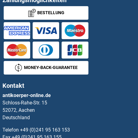
BESTELLUNG
SSFA2 ELISA Kits
SSH1 ELISA Kits
SSH2 ELISA Kits
SSH3 ELISA Kits
MONEY-BACK-GUARANTEE
SSR3 ELISA Kits
Kontakt
SSRP1 ELISA Kits
antikoerper-online.de
Schloss-Rahe-Str. 15
SSTR1 ELISA Kits
52072, Aachen
Deutschland
SSTR2 ELISA Kits
Telefon
+49 (0)241 95 163 153
SSTR5 ELISA Kits
Fax
+49 (0)241 95 163 155