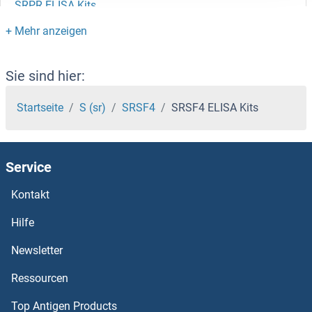
SRPR ELISA Kits
SRP9 ELISA Kits
SRMS ELISA Kits
Sie sind hier:
SRI ELISA Kits
Startseite
S (sr)
SRSF4
SRSF4 ELISA Kits
SRGN ELISA Kits
Service
SRGAP2 ELISA Kits
Kontakt
SRFBP1 ELISA Kits
Hilfe
SRF ELISA Kits
Newsletter
Ressourcen
SREBF2 ELISA Kits
Top Antigen Products