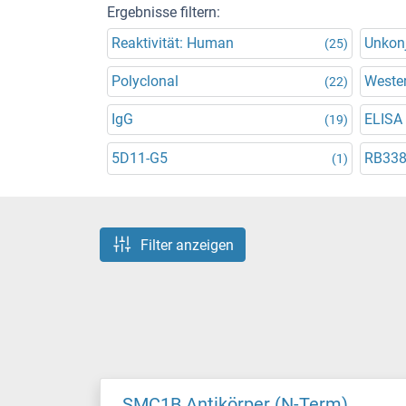
Ergebnisse filtern:
Reaktivität: Human
Unkonj
(25)
Polyclonal
Wester
(22)
IgG
ELISA
(19)
5D11-G5
RB33
(1)
Filter anzeigen
SMC1B Antikörper (N-Term)