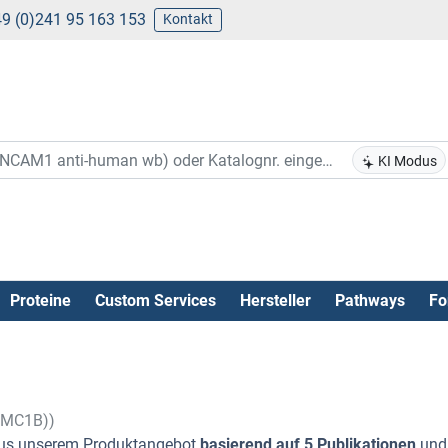
9 (0)241 95 163 153
Kontakt
KI Modus
Proteine
Custom Services
Hersteller
Pathways
Fo
SMC1B))
us unserem Produktangebot
basierend auf 5 Publikationen
un