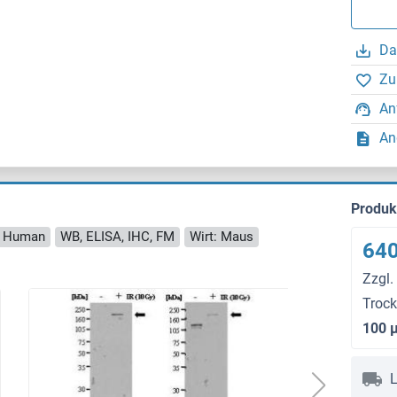
Da
Zu
An
An
Produ
t: Human
WB, ELISA, IHC, FM
Wirt: Maus
640
Zzgl.
Trock
100 
L