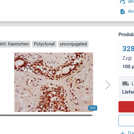
An
An
Produ
irt: Kaninchen
Polyclonal
unconjugated
328
Zzgl.
100 
L
Liefe
IHC
Da