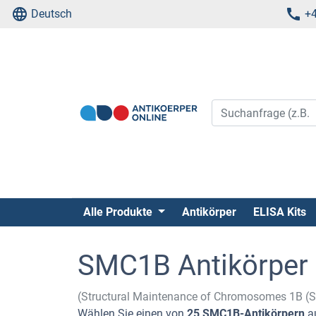
Deutsch
+4
Alle Produkte
Antikörper
ELISA Kits
SMC1B Antikörper
(Structural Maintenance of Chromosomes 1B (
Wählen Sie einen von
25 SMC1B-Antikörpern
a