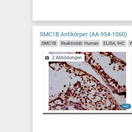
SMC1B Antikörper (AA 954-1060)
SMC1B
Reaktivität: Human
ELISA, IHC
W
2 Abbildungen
IHC