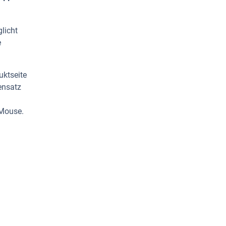
licht
e
uktseite
ensatz
 Mouse.