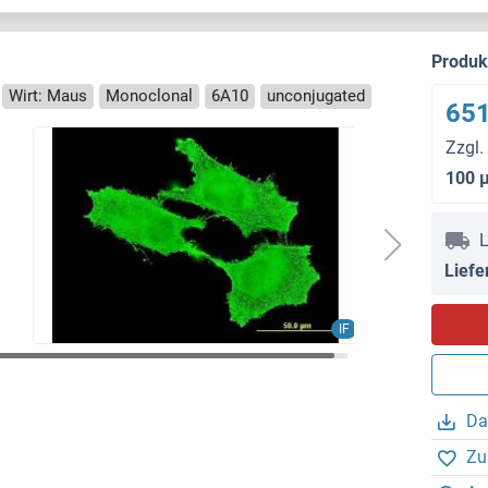
Produ
Wirt: Maus
Monoclonal
6A10
unconjugated
651
Zzgl.
100 
L
Liefe
IF
Da
Zu