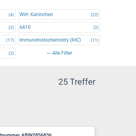
Wirt: Kaninchen
(4)
(22)
6A10
(2)
(2)
Immunohistochemistry (IHC)
(17)
(11)
Alle Filter
(2)
25 Treffer
ktnummer ABIN2856836