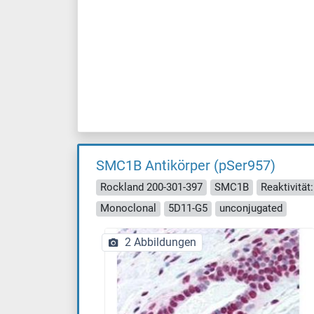
SMC1B Antikörper (pSer957)
Rockland 200-301-397
SMC1B
Reaktivitä
Monoclonal
5D11-G5
unconjugated
2 Abbildungen