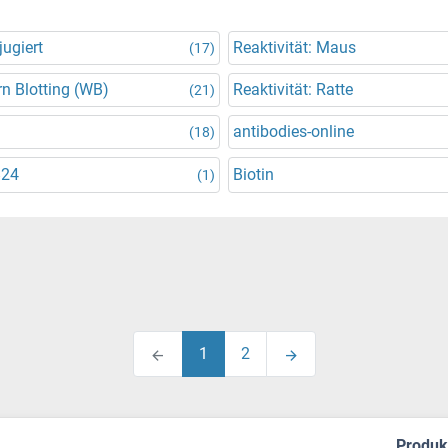
ugiert
Reaktivität: Maus
(17)
n Blotting (WB)
Reaktivität: Ratte
(21)
antibodies-online
(18)
824
Biotin
(1)
1
2
Produ