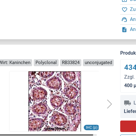
Zu
An
An
Produ
Wirt: Kaninchen
Polyclonal
RB33824
unconjugated
434
Zzgl.
400 
L
Liefe
IHC (p)