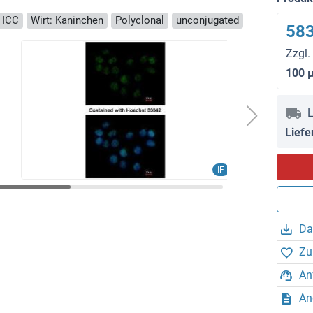
, ICC
Wirt: Kaninchen
Polyclonal
unconjugated
583
Zzgl.
100 
L
Liefe
IF
Da
Zu
An
An