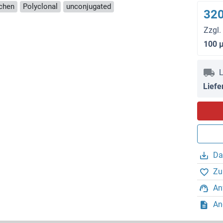
nchen
Polyclonal
unconjugated
320
Zzgl.
100 
L
Liefe
Da
Zu
An
An