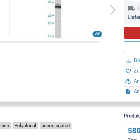
L
Liefe
WB
Da
Zu
An
An
Produ
nchen
Polyclonal
unconjugated
580