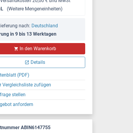
 Versandkosten 20,00 € und MwSt
μL
(Weitere Mengeneinheiten)
ieferung nach:
Deutschland
rung in 9 bis 13 Werktagen
In den Warenkorb
Details
tenblatt (PDF)
r Vergleichsliste zufügen
frage stellen
gebot anfordern
ktnummer ABIN6147755