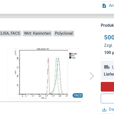
An
Produ
 ELISA, FACS
Wirt: Kaninchen
Polyclonal
500
Zzgl.
100 
L
Liefe
FACS
Da