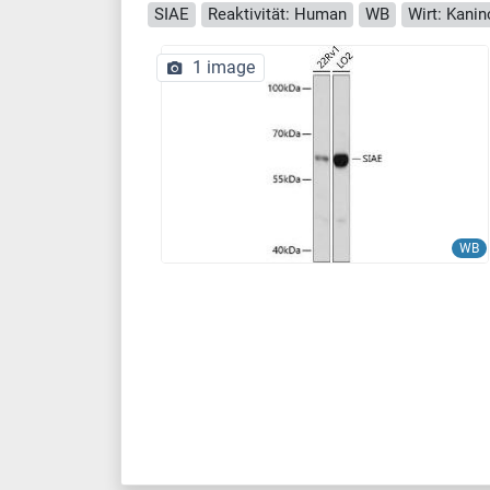
SIAE
Reaktivität: Human
WB
Wirt: Kani
1 image
WB