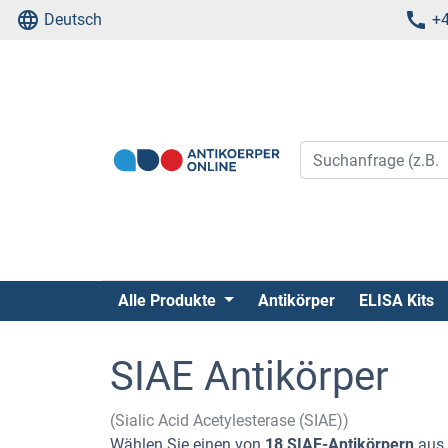
Deutsch
+4
Alle Produkte
Antikörper
ELISA Kits
SIAE Antikörper
(Sialic Acid Acetylesterase (SIAE))
Wählen Sie einen von
18 SIAE-Antikörpern
aus 