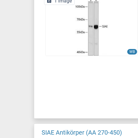
1 image
WB
SIAE Antikörper (AA 270-450)