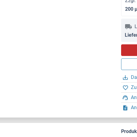
Zzgl.
200 
L
Liefe
Da
Zu
An
An
Produ