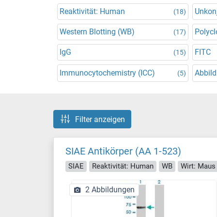
Reaktivität: Human
Unkonj
(18)
Western Blotting (WB)
Polycl
(17)
IgG
FITC
(15)
Immunocytochemistry (ICC)
Abbild
(5)
Filter anzeigen
SIAE Antikörper (AA 1-523)
SIAE
Reaktivität: Human
WB
Wirt: Maus
2 Abbildungen