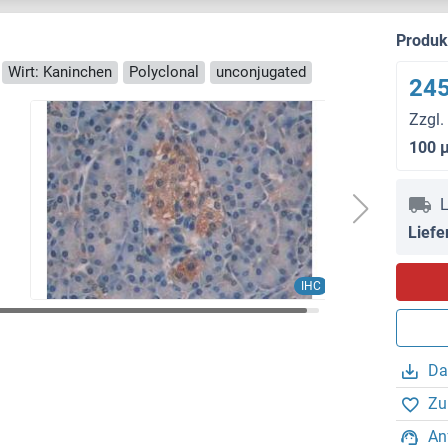
Produ
Wirt: Kaninchen
Polyclonal
unconjugated
245
Zzgl.
100 
L
Liefe
IHC
Da
Zu
An