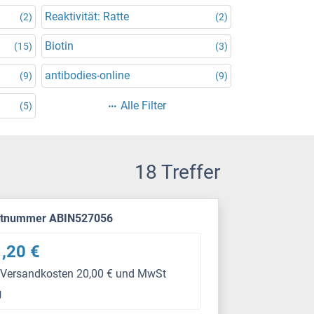
Reaktivität: Ratte
(2)
(2)
Biotin
(15)
(3)
antibodies-online
(9)
(9)
Alle Filter
(5)
18 Treffer
ktnummer ABIN527056
,20 €
 Versandkosten 20,00 € und MwSt
g