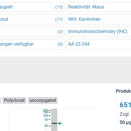
ugiert
Reaktivität: Maus
(13)
onal
Wirt: Kaninchen
(17)
Immunohistochemistry (IHC)
(2)
ungen verfügbar
AA 22-244
(5)
Produ
Polyclonal
unconjugated
651
Zzgl.
50 μ