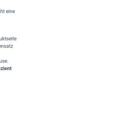
ht eine
uktseite
ensatz
use.
zient