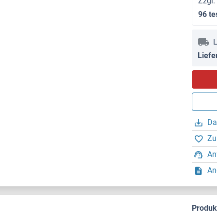
Zzgl.
96 te
L
Liefe
Da
Zu
An
An
Produ