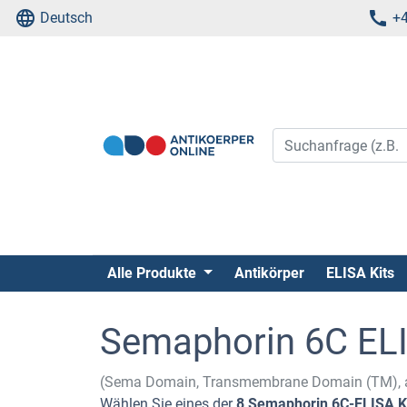
Deutsch
+4
Alle Produkte
Antikörper
ELISA Kits
Semaphorin 6C ELI
(Sema Domain, Transmembrane Domain (TM), a
Wählen Sie eines der
8 Semaphorin 6C-ELISA K