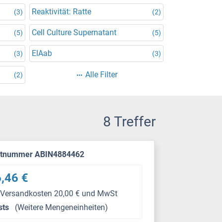
Reaktivität: Ratte
(3)
(2)
Cell Culture Supernatant
(5)
(5)
EIAab
(3)
(3)
Alle Filter
(2)
8 Treffer
ktnummer ABIN4884462
,46 €
 Versandkosten 20,00 € und MwSt
sts
(Weitere Mengeneinheiten)