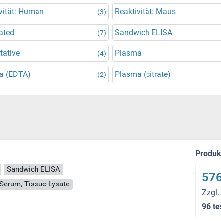
vität: Human
Reaktivität: Maus
(3)
ated
Sandwich ELISA
(7)
tative
Plasma
(4)
a (EDTA)
Plasma (citrate)
(2)
Produ
Sandwich ELISA
576
, Serum, Tissue Lysate
Zzgl.
96 te