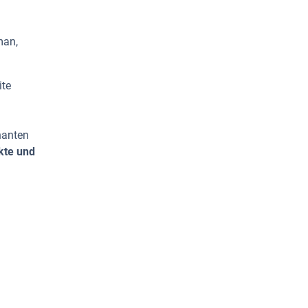
man,
ite
nanten
kte und