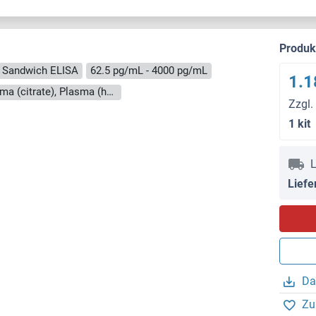
Produ
Sandwich ELISA
62.5 pg/mL - 4000 pg/mL
1.1
Cell Culture Supernatant, Plasma (EDTA), Plasma (citrate), Plasma (heparin), Serum
Zzgl.
1 kit
L
Liefe
Da
Zu