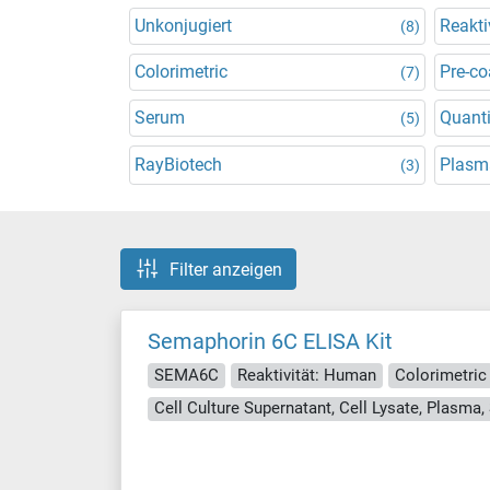
Unkonjugiert
Reakti
(8)
Colorimetric
Pre-co
(7)
Serum
Quanti
(5)
RayBiotech
Plasm
(3)
Filter anzeigen
Semaphorin 6C ELISA Kit
SEMA6C
Reaktivität: Human
Colorimetric
Cell Culture Supernatant, Cell Lysate, Plasma