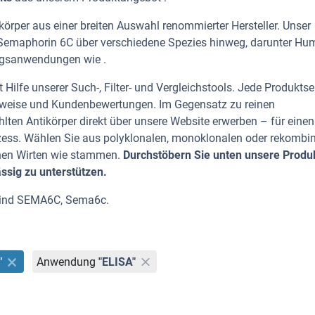
örper aus einer breiten Auswahl renommierter Hersteller. Unser
n Semaphorin 6C über verschiedene Spezies hinweg, darunter Hu
ungsanwendungen wie .
Hilfe unserer Such-, Filter- und Vergleichstools. Jede Produktse
rhinweise und Kundenbewertungen. Im Gegensatz zu reinen
lten Antikörper direkt über unsere Website erwerben – für einen
zess. Wählen Sie aus polyklonalen, monoklonalen oder rekombi
enen Wirten wie stammen.
Durchstöbern Sie unten unsere Produ
ässig zu unterstützen.
 sind SEMA6C, Sema6c.
"
Anwendung
"ELISA"