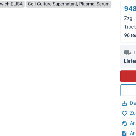
wich ELISA
Cell Culture Supernatant, Plasma, Serum
948
Zzgl.
Troc
96 te
L
Liefe
Da
Zu
An
An