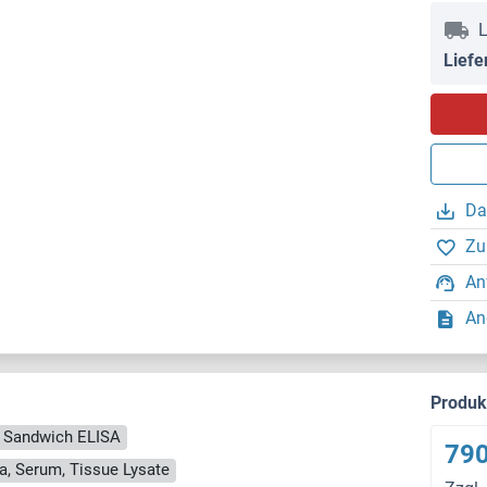
L
Liefe
Da
Zu
An
An
Produ
Sandwich ELISA
790
a, Serum, Tissue Lysate