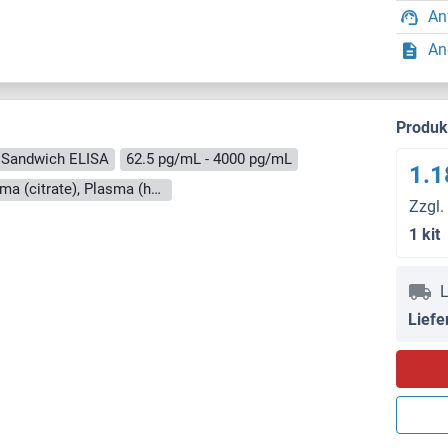
An
An
Produ
Sandwich ELISA
62.5 pg/mL - 4000 pg/mL
1.1
Cell Culture Supernatant, Plasma (EDTA), Plasma (citrate), Plasma (heparin), Serum
Zzgl.
1 kit
L
Liefe