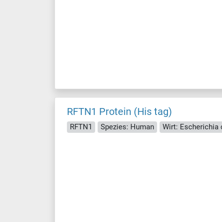
RFTN1 Protein (His tag)
RFTN1
Spezies: Human
Wirt: Escherichia c