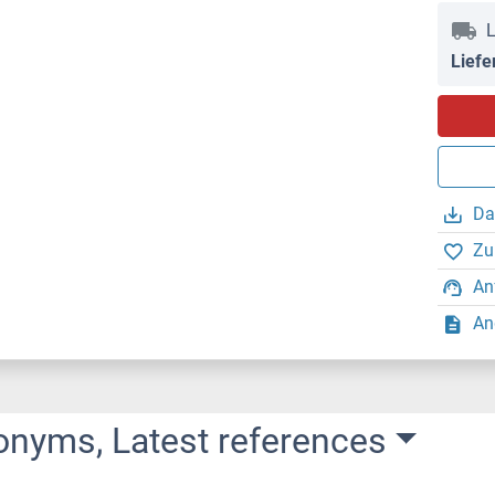
L
Liefe
Da
Zu
An
An
onyms, Latest references