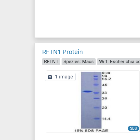
RFTN1 Protein
RFTN1
Spezies: Maus
Wirt: Escherichia col
1 image
SDS