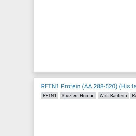
RFTN1 Protein (AA 288-520) (His t
RFTN1
Spezies: Human
Wirt: Bacteria
R