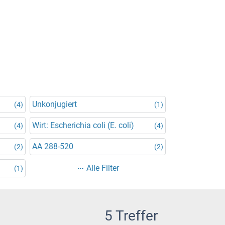
Unkonjugiert
(4)
(1)
Wirt: Escherichia coli (E. coli)
(4)
(4)
AA 288-520
(2)
(2)
Alle Filter
(1)
5 Treffer