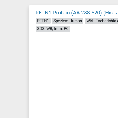
RFTN1 Protein (AA 288-520) (His t
RFTN1
Spezies: Human
Wirt: Escherichia c
SDS, WB, Imm, PC