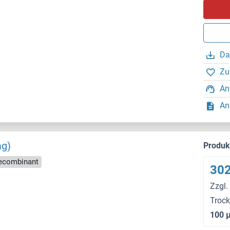
Da
Zu
An
An
ag)
Produ
ecombinant
302
Zzgl.
Troc
100 