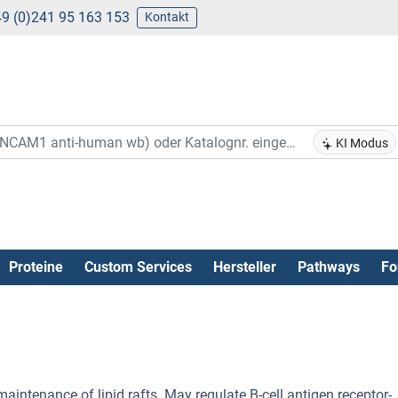
9 (0)241 95 163 153
Kontakt
KI Modus
Proteine
Custom Services
Hersteller
Pathways
Fo
aintenance of lipid rafts. May regulate B-cell antigen receptor-