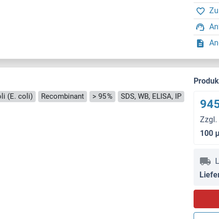
Zu
An
An
Produ
i (E. coli)
Recombinant
> 95 %
SDS, WB, ELISA, IP
945
Zzgl.
100 
L
Liefe