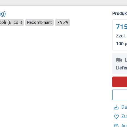
ag)
Produ
oli (E. coli)
Recombinant
> 95 %
715
Zzgl.
100 
L
Liefe
Da
Zu
An