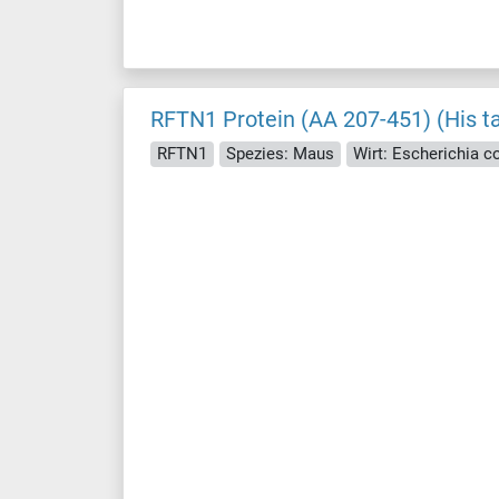
RFTN1 Protein (AA 207-451) (His t
RFTN1
Spezies: Maus
Wirt: Escherichia col