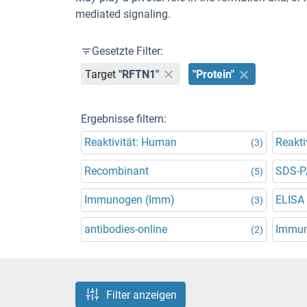
mediated signaling.
Gesetzte Filter:
Target
"RFTN1"
"Protein"
Ergebnisse filtern:
Reaktivität: Human
Reakti
(3)
Recombinant
SDS-P
(5)
Immunogen (Imm)
ELISA
(3)
antibodies-online
Immuno
(2)
Filter anzeigen