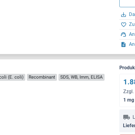
Da
Zu
An
An
Produ
oli (E. coli)
Recombinant
SDS, WB, Imm, ELISA
1.8
Zzgl.
1 mg
L
Liefe