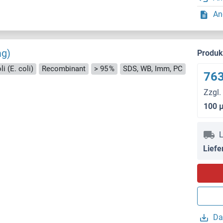
An
ag)
Produ
i (E. coli)
Recombinant
> 95 %
SDS, WB, Imm, PC
763
Zzgl.
100 
L
Liefe
Da