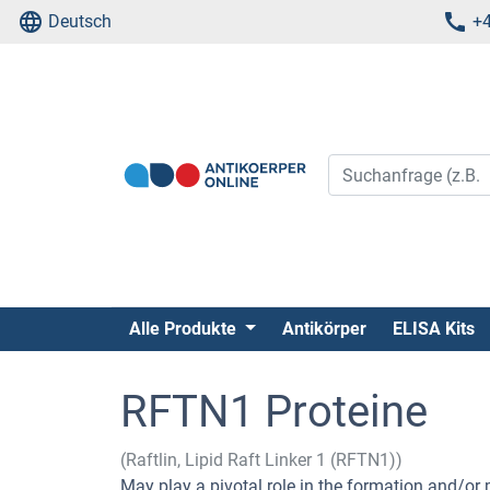
Deutsch
+4
Alle Produkte
Antikörper
ELISA Kits
RFTN1 Proteine
(Raftlin, Lipid Raft Linker 1 (RFTN1))
May play a pivotal role in the formation and/or m