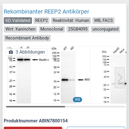
Rekombinanter REEP2 Antikörper
KD Validated
REEP2
Reaktivität: Human
WB, FACS
Wirt: Kaninchen
Monoclonal
25GB4095
unconjugated
Recombinant Antibody
3 Abbildungen
WB
Produktnummer ABIN7800154