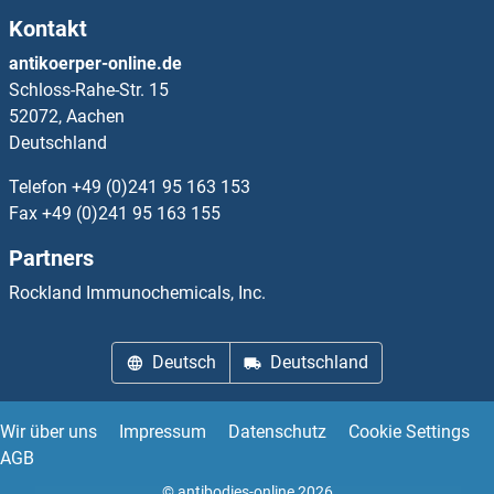
Kontakt
Regucalcin Antikörper
antikoerper-online.de
Schloss-Rahe-Str. 15
Regulating Synaptic Membrane Exocytosis 1 Antikörper
52072, Aachen
Deutschland
Regulator of G Protein Signaling 9 Binding Protein Antikörper
Telefon
+49 (0)241 95 163 153
Regulator of G-Protein Signaling 5 Antikörper
Fax
+49 (0)241 95 163 155
Partners
Relaxin Antikörper
Rockland Immunochemicals, Inc.
Relaxin 1 Antikörper
Deutsch
Deutschland
Relaxin 2 Antikörper
Relaxin 3 Antikörper
Wir über uns
Impressum
Datenschutz
Cookie Settings
AGB
Relaxin 3 Receptor 1 Antikörper
© antibodies-online 2026