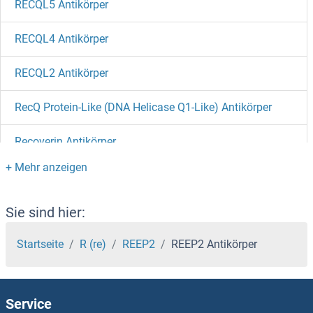
RECQL5 Antikörper
RECQL4 Antikörper
RECQL2 Antikörper
RecQ Protein-Like (DNA Helicase Q1-Like) Antikörper
Recoverin Antikörper
RECK Antikörper
Receptor Accessory Protein 4 Antikörper
Sie sind hier:
Receptor Accessory Protein 1 Antikörper
Startseite
R (re)
REEP2
REEP2 Antikörper
REC8 Antikörper
Service
RDM1 Antikörper