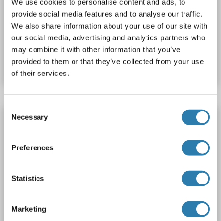
REEP2
Reaktivität: Human
WB, IF (cc), IF (p)
We use cookies to personalise content and ads, to
provide social media features and to analyse our traffic.
Wirt: Kaninchen
Polyclonal
AbBy Fluor® 488
We also share information about your use of our site with
our social media, advertising and analytics partners who
Produktnummer ABIN1695175
may combine it with other information that you’ve
provided to them or that they’ve collected from your use
Datenblatt
Details
of their services.
Consent
REEP2 Antikörper (AA 51-150) (AbBy Fluor®
Necessary
Selection
555)
REEP2
Reaktivität: Human
WB, IF (cc), IF (p)
Preferences
Wirt: Kaninchen
Polyclonal
AbBy Fluor® 555
Statistics
Produktnummer ABIN1697001
Datenblatt
Details
Marketing