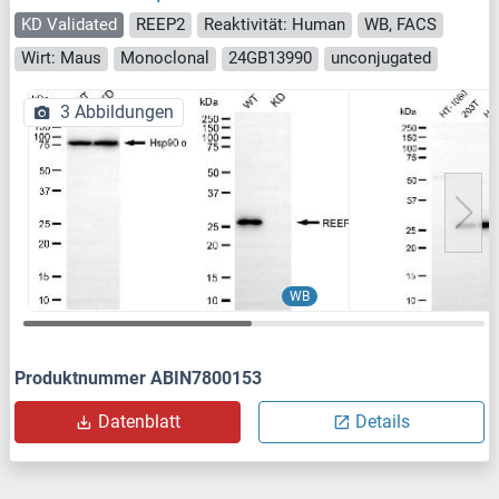
KD Validated
REEP2
Reaktivität: Human
WB, FACS
Wirt: Maus
Monoclonal
24GB13990
unconjugated
3 Abbildungen
WB
Produktnummer ABIN7800153
Datenblatt
Details