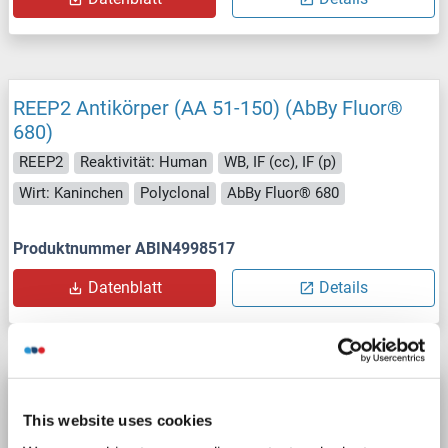
REEP2 Antikörper (AA 51-150) (AbBy Fluor®
680)
REEP2
Reaktivität: Human
WB, IF (cc), IF (p)
Wirt: Kaninchen
Polyclonal
AbBy Fluor® 680
Produktnummer ABIN4998517
Datenblatt
Details
REEP2 Antikörper (AA 51-150) (AbBy Fluor®
488)
This website uses cookies