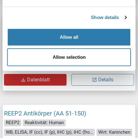
Show details
REEP2 Antikörper (AA 51-150) (AbBy Fluor®
350)
Allow all
REEP2
Reaktivität: Human
WB, IF (cc), IF (p)
Wirt: Kaninchen
Polyclonal
AbBy Fluor® 350
Allow selection
Produktnummer ABIN1693358
Datenblatt
Details
REEP2 Antikörper (AA 51-150)
REEP2
Reaktivität: Human
WB, ELISA, IF (cc), IF (p), IHC (p), IHC (fro), ICC
Wirt: Kaninchen