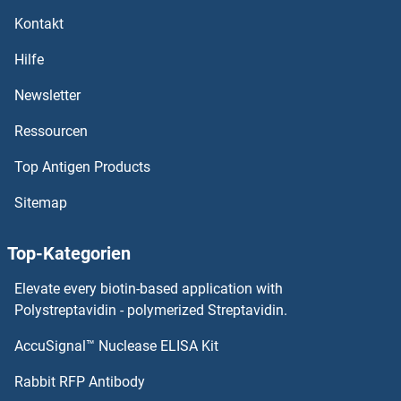
Kontakt
RDH8 Antikörper
Hilfe
RDH16 Antikörper
Newsletter
Ressourcen
RDH13 Antikörper
Top Antigen Products
RDH12 Antikörper
Sitemap
RDH11 Antikörper
Top-Kategorien
RDH10 Antikörper
Elevate every biotin-based application with
RDBP Antikörper
Polystreptavidin - polymerized Streptavidin.
AccuSignal™ Nuclease ELISA Kit
RD3 Antikörper
Rabbit RFP Antibody
REEP3 Antikörper