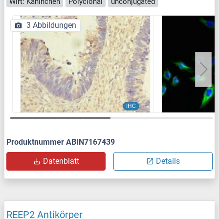
Wirt: Kaninchen
Polyclonal
unconjugated
3 Abbildungen
IHC
Produktnummer ABIN7167439
Datenblatt
Details
REEP2 Antikörper