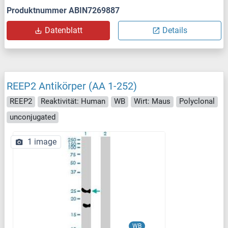
Produktnummer ABIN7269887
Datenblatt
Details
REEP2 Antikörper (AA 1-252)
REEP2
Reaktivität: Human
WB
Wirt: Maus
Polyclonal
unconjugated
1 image
WB