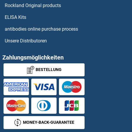
Rockland Original products
REEP5 Antikörper
ELISA Kits
REEP6 Antikörper
antibodies online purchase process
Unsere Distributoren
REG1 Antikörper
REG1A Antikörper
Zahlungsmöglichkeiten
BESTELLUNG
REG1B Antikörper
REG3A Antikörper
REG3B Antikörper
REG3g Antikörper
MONEY-BACK-GUARANTEE
REG4 Antikörper