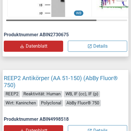
WB
Produktnummer ABIN2730675
Datenblatt
Details
REEP2 Antikörper (AA 51-150) (AbBy Fluor®
750)
REEP2
Reaktivität: Human
WB, IF (cc), IF (p)
Wirt: Kaninchen
Polyclonal
AbBy Fluor® 750
Produktnummer ABIN4998518
Datenblatt
Details