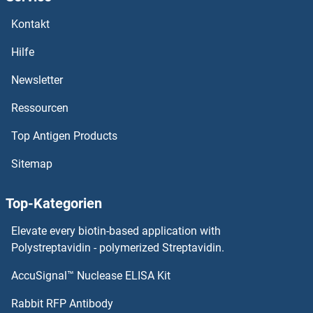
RAPGEF2 ELISA Kits
Kontakt
RAP1GDS1 ELISA Kits
Hilfe
RAP1GAP2 ELISA Kits
Newsletter
Ressourcen
RAP1A ELISA Kits
Top Antigen Products
RAP1 ELISA Kits
Sitemap
Rap Guanine Nucleotide Exchange Factor (GEF) 1 ELISA Kits
Top-Kategorien
RANGRF ELISA Kits
Elevate every biotin-based application with
RANGAP1 ELISA Kits
Polystreptavidin - polymerized Streptavidin.
AccuSignal™ Nuclease ELISA Kit
RAMP2 ELISA Kits
Rabbit RFP Antibody