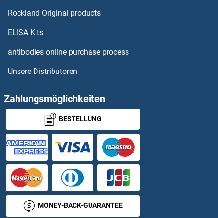
RBCK1 ELISA Kits
Rockland Original products
RBM20 ELISA Kits
ELISA Kits
RBM3 ELISA Kits
antibodies online purchase process
Unsere Distributoren
RBM38 ELISA Kits
RBM9 ELISA Kits
Zahlungsmöglichkeiten
BESTELLUNG
RBMX ELISA Kits
RBP3 ELISA Kits
RBP4 ELISA Kits
RBPMS ELISA Kits
MONEY-BACK-GUARANTEE
RBPMS2 ELISA Kits