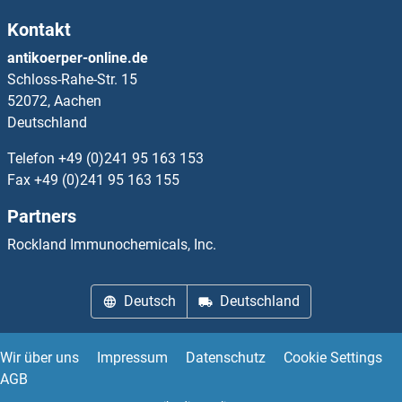
Kontakt
RC3H1 ELISA Kits
antikoerper-online.de
Schloss-Rahe-Str. 15
RCAN1 ELISA Kits
52072, Aachen
Deutschland
RCAS1 ELISA Kits
Telefon
+49 (0)241 95 163 153
RCBTB1 ELISA Kits
Fax
+49 (0)241 95 163 155
Partners
RCBTB2 ELISA Kits
Rockland Immunochemicals, Inc.
RCE1/FACE2 ELISA Kits
Deutsch
Deutschland
RCL1 ELISA Kits
RCN1 ELISA Kits
Wir über uns
Impressum
Datenschutz
Cookie Settings
AGB
RCN2 ELISA Kits