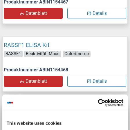
Produktnummer ABIN1154467
Datenblatt
Details
RASSF1 ELISA Kit
RASSF1
Reaktivität: Maus
Colorimetric
Produktnummer ABIN1154468
Datenblatt
Details
RASSF1 ELISA Kit
RASSF1
Reaktivität: Human
Colorimetric
This website uses cookies