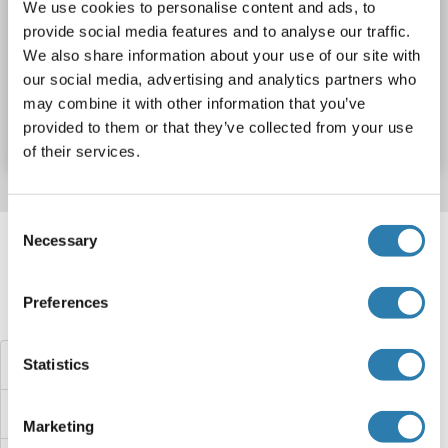
Sandwich ELISA
0.156 ng/mL - 10 ng/mL
We use cookies to personalise content and ads, to
provide social media features and to analyse our traffic.
Cell Lysate, Tissue Homogenate
We also share information about your use of our site with
our social media, advertising and analytics partners who
Produktnummer ABIN5658354
may combine it with other information that you’ve
Datenblatt
Details
provided to them or that they’ve collected from your use
of their services.
Consent
Target information, Synonyms, Latest
Necessary
Selection
references
Preferences
Haben Sie etwas anderes gesucht?
RASGRF1 ELISA Kits
Statistics
RASD1 ELISA Kits
Marketing