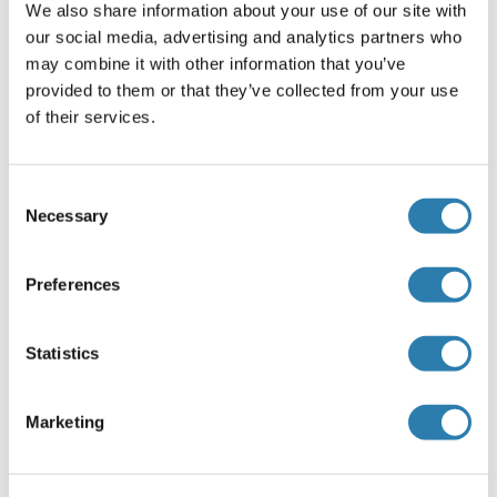
We also share information about your use of our site with
our social media, advertising and analytics partners who
Ihr Projekt erfordert weitere Anpassungen?
Kontaktieren
may combine it with other information that you’ve
Sie uns und entdecken Sie unsere maßgeschneiderten
provided to them or that they’ve collected from your use
Proteinlösungen
of their services.
Alternativen
(anzeigen)
Consent
Necessary
Selection
Anwendungsinformationen
(ausblenden)
Preferences
Applikationshinweise
Optimal working dilution should be determined by the
Statistics
investigator.
Kommentare
Marketing
Preparation method: in vitro, wheat germ expression
system
Product Quality tested by: 12.5% SDS-PAGE Stained with