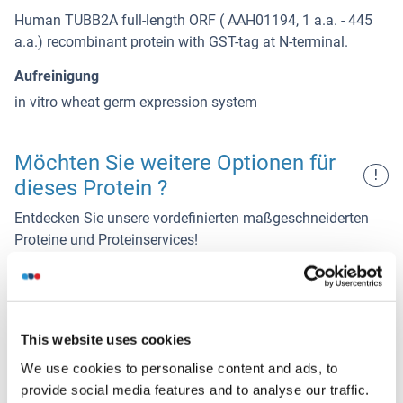
Human TUBB2A full-length ORF ( AAH01194, 1 a.a. - 445
a.a.) recombinant protein with GST-tag at N-terminal.
Aufreinigung
in vitro wheat germ expression system
Möchten Sie weitere Optionen für
!
dieses Protein ?
Entdecken Sie unsere vordefinierten maßgeschneiderten
Proteine und Proteinservices!
TUBB2A Protein (AA 1-445) (Strep Tag)
Cell-free protein synthesis
Strep Tag
This website uses cookies
(CFPS)
Human
15.754,29 €
We use cookies to personalise content and ads, to
provide social media features and to analyse our traffic.