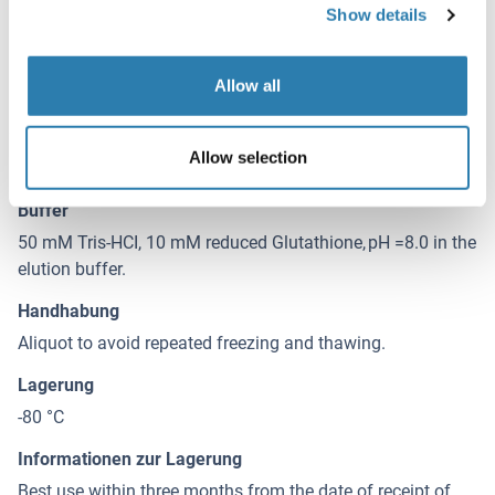
Coomassie Blue.
Show details
Beschränkungen
Allow all
Nur für Forschungszwecke einsetzbar
Allow selection
Handhabung
(ausblenden)
Buffer
50 mM Tris-HCI, 10 mM reduced Glutathione, pH =8.0 in the
elution buffer.
Handhabung
Aliquot to avoid repeated freezing and thawing.
Lagerung
-80 °C
Informationen zur Lagerung
Best use within three months from the date of receipt of