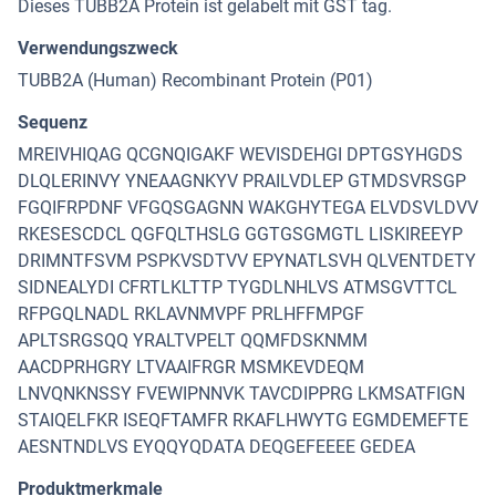
Dieses TUBB2A Protein ist gelabelt mit GST tag.
Verwendungszweck
TUBB2A (Human) Recombinant Protein (P01)
Sequenz
MREIVHIQAG QCGNQIGAKF WEVISDEHGI DPTGSYHGDS
DLQLERINVY YNEAAGNKYV PRAILVDLEP GTMDSVRSGP
FGQIFRPDNF VFGQSGAGNN WAKGHYTEGA ELVDSVLDVV
RKESESCDCL QGFQLTHSLG GGTGSGMGTL LISKIREEYP
DRIMNTFSVM PSPKVSDTVV EPYNATLSVH QLVENTDETY
SIDNEALYDI CFRTLKLTTP TYGDLNHLVS ATMSGVTTCL
RFPGQLNADL RKLAVNMVPF PRLHFFMPGF
APLTSRGSQQ YRALTVPELT QQMFDSKNMM
AACDPRHGRY LTVAAIFRGR MSMKEVDEQM
LNVQNKNSSY FVEWIPNNVK TAVCDIPPRG LKMSATFIGN
STAIQELFKR ISEQFTAMFR RKAFLHWYTG EGMDEMEFTE
AESNTNDLVS EYQQYQDATA DEQGEFEEEE GEDEA
Produktmerkmale